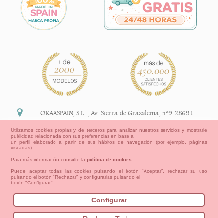
OKAASPAIN, S.L.
,
Av. Sierra de Grazalema, nº9 28691
Villanueva de la Cañada Madrid (España)
Utilizamos cookies propias y de terceros para analizar nuestros servicios y mostrarle
publicidad relacionada con sus preferencias en base a
+34 91 113 89 09
un perfil elaborado a partir de sus hábitos de navegación (por ejemplo, páginas
visitadas).
info@okaaspain.com
Para más información consulte la
política de cookies
.
Puede aceptar todas las cookies pulsando el botón "Aceptar", rechazar su uso
pulsando el botón "Rechazar" y configurarlas pulsando el
Información Legal
botón "Configurar".
Condiciones generales de compra, formas de pago ,
política de devoluciones y reembolsos
Configurar
Privacidad
Aviso Legal
Aviso Cookies
Contacto
Mapa del sitio
Cómo crear tu cuenta OKAA.