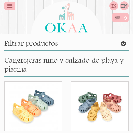
ES
EN
0
Filtrar productos
Cangrejeras niño y calzado de playa y
piscina