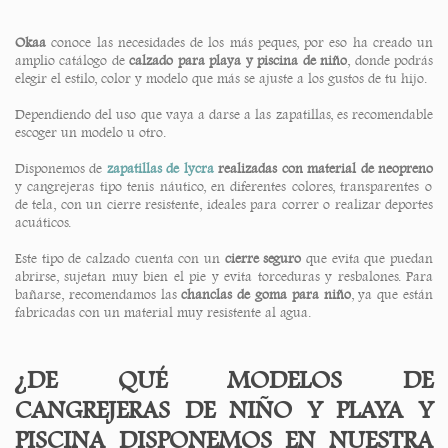
Okaa
conoce las necesidades de los más peques, por eso ha creado un
amplio catálogo de
calzado para playa y piscina de niño
, donde podrás
elegir el estilo, color y modelo que más se ajuste a los gustos de tu hijo.
Dependiendo del uso que vaya a darse a las zapatillas, es recomendable
escoger un modelo u otro.
Disponemos de
zapatillas de lycra
realizadas con material de neopreno
y cangrejeras tipo tenis náutico, en diferentes colores, transparentes o
de tela, con un cierre resistente, ideales para correr o realizar deportes
acuáticos.
Este tipo de calzado cuenta con un
cierre seguro
que evita que puedan
abrirse, sujetan muy bien el pie y evita torceduras y resbalones. Para
bañarse, recomendamos las
chanclas de goma para niño
, ya que están
fabricadas con un material muy resistente al agua.
¿DE QUÉ MODELOS DE
CANGREJERAS DE NIÑO Y PLAYA Y
PISCINA DISPONEMOS EN NUESTRA