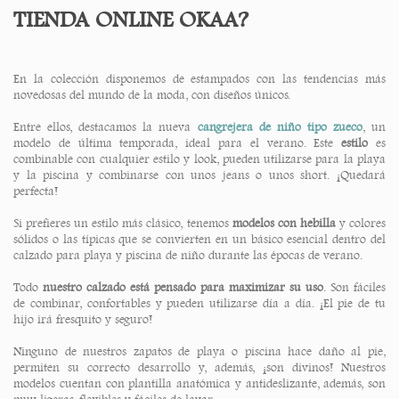
TIENDA ONLINE OKAA?
En la colección disponemos de estampados con las tendencias más
novedosas del mundo de la moda, con diseños únicos.
Entre ellos, destacamos la nueva
cangrejera de niño tipo zueco
, un
modelo de última temporada, ideal para el verano. Este
estilo
es
combinable con cualquier estilo y look, pueden utilizarse para la playa
y la piscina y combinarse con unos jeans o unos short. ¡Quedará
perfecta!
Si prefieres un estilo más clásico, tenemos
modelos con hebilla
y colores
sólidos o las típicas que se convierten en un básico esencial dentro del
calzado para playa y piscina de niño durante las épocas de verano.
Todo
nuestro calzado está pensado para maximizar su uso
. Son fáciles
de combinar, confortables y pueden utilizarse día a día. ¡El pie de tu
hijo irá fresquito y seguro!
Ninguno de nuestros zapatos de playa o piscina hace daño al pie,
permiten su correcto desarrollo y, además, ¡son divinos!
Nuestros
modelos cuentan con plantilla anatómica y antideslizante, además, son