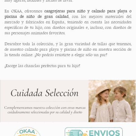
muy ligeras, flexibles y fáciles de lavar.
En OKAA, ofrecemos
cangrejeras
para niño y calzado para playa o
piscina de niño de gran calidad
, con los mejores materiales del
mercado y fabricados en España, teniendo en cuenta las necesidades
específicas de tu hijo, con diseños originales e, incluso, con diseños de
sus personajes animados favoritos.
Descubre toda la colección, y la gran variedad de tallas que tenemos,
de nuestro calzado para playa y piscina de niño en nuestra sección de
la tienda online. ¡No podrás resistirte a elegir sólo un par!
¡Escoge las chanclas perfectas para tu hijo!