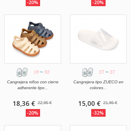
-20%
-20%
19
~
32
27
~
27
Cangrejera niños con cierre
Cangrejera tipo ZUECO en
adherente tipo...
colores...
18,36 €
15,00 €
22,95 €
21,95 €
-20%
-32%