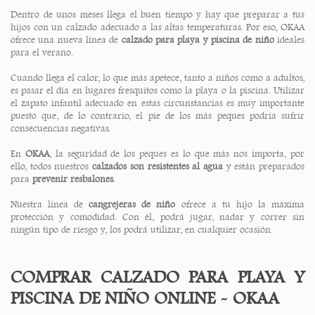
Dentro de unos meses llega el buen tiempo y hay que preparar a tus
hijos con un calzado adecuado a las altas temperaturas. Por eso, OKAA
ofrece una nueva línea de
calzado para playa y piscina de niño
ideales
para el verano.
Cuando llega el calor, lo que más apetece, tanto a niños como a adultos,
es pasar el día en lugares fresquitos como la playa o la piscina. Utilizar
el zapato infantil adecuado en estas circunstancias es muy importante
puesto que, de lo contrario, el pie de los más peques podría sufrir
consecuencias negativas.
En
OKAA
, la seguridad de los peques es lo que más nos importa, por
ello, todos nuestros
calzados son resistentes al agua
y están preparados
para
prevenir resbalones.
Nuestra línea de
cangrejeras de niño
ofrece a tu hijo la máxima
protección y comodidad. Con él, podrá jugar, nadar y correr sin
ningún tipo de riesgo y, los podrá utilizar, en cualquier ocasión.
COMPRAR CALZADO PARA PLAYA Y
PISCINA DE NIÑO ONLINE - OKAA