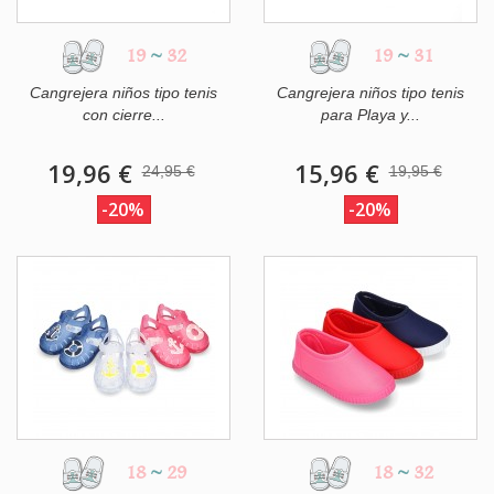
19
~
32
19
~
31
Cangrejera niños tipo tenis
Cangrejera niños tipo tenis
con cierre...
para Playa y...
19,96 €
15,96 €
24,95 €
19,95 €
-20%
-20%
18
~
29
18
~
32