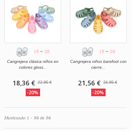
19
~
28
19
~
28
Cangrejera clásica niños en
Cangrejera niños barefoot con
colores gloss...
cierre...
18,36 €
21,56 €
22,95 €
26,95 €
-20%
-20%
Mostrando 1 - 36 de 36