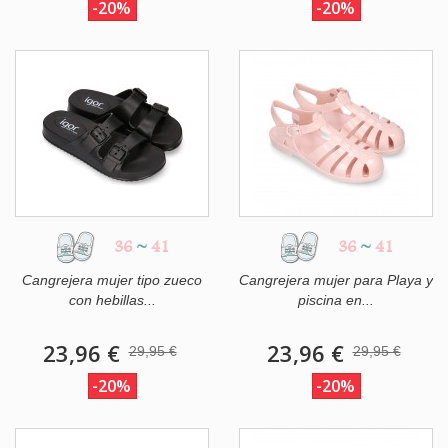
-20%
-20%
36
~
41
36
~
41
Cangrejera mujer tipo zueco
Cangrejera mujer para Playa y
con hebillas...
piscina en...
23,96 €
23,96 €
29,95 €
29,95 €
-20%
-20%