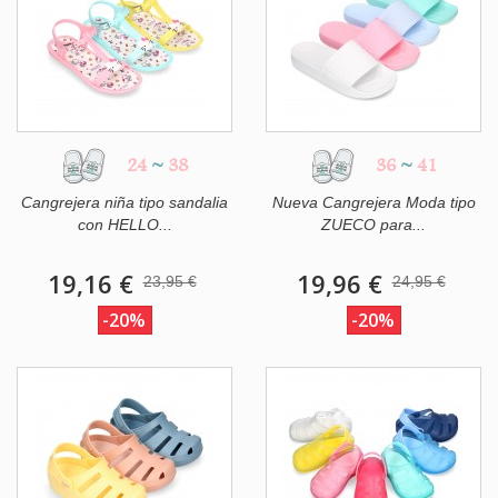
24
~
38
36
~
41
Cangrejera niña tipo sandalia
Nueva Cangrejera Moda tipo
con HELLO...
ZUECO para...
19,16 €
19,96 €
23,95 €
24,95 €
-20%
-20%