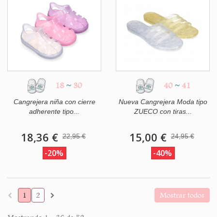
18
~
30
40
~
41
Cangrejera niña con cierre
Nueva Cangrejera Moda tipo
adherente tipo...
ZUECO con tiras...
18,36 €
15,00 €
22,95 €
24,95 €
-20%
-40%
1
2
Mostrar todos