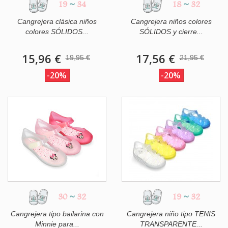
19
~
34
18
~
32
Cangrejera clásica niños
Cangrejera niños colores
colores SÓLIDOS...
SÓLIDOS y cierre...
15,96 €
17,56 €
19,95 €
21,95 €
-20%
-20%
30
~
32
19
~
32
Cangrejera tipo bailarina con
Cangrejera niño tipo TENIS
Minnie para...
TRANSPARENTE...