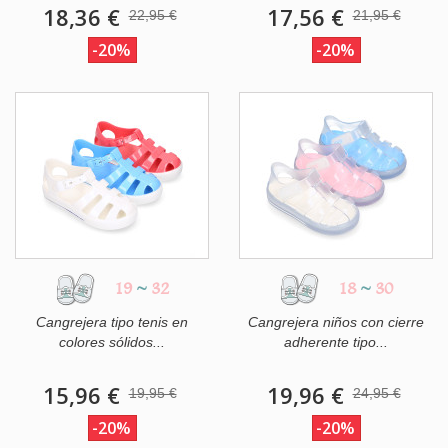
18,36 €
17,56 €
22,95 €
21,95 €
-20%
-20%
19
~
32
18
~
30
Cangrejera tipo tenis en
Cangrejera niños con cierre
colores sólidos...
adherente tipo...
15,96 €
19,96 €
19,95 €
24,95 €
-20%
-20%