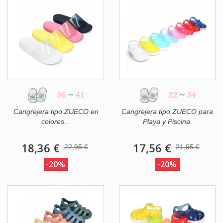
36
~
41
22
~
34
Cangrejera tipo ZUECO en
Cangrejera tipo ZUECO para
colores...
Playa y Piscina.
18,36 €
17,56 €
22,95 €
21,95 €
-20%
-20%