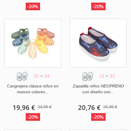
-20%
-20%
20
~
34
18
~
32
Cangrejera clásica niños en
Zapatilla niños NEOPRENO
nuevos colores...
con diseño con...
19,96 €
20,76 €
24,95 €
25,95 €
-20%
-20%