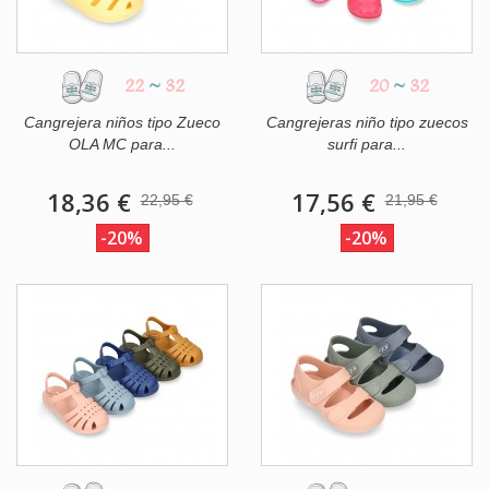
22
~
32
20
~
32
Cangrejera niños tipo Zueco
Cangrejeras niño tipo zuecos
OLA MC para...
surfi para...
18,36 €
17,56 €
22,95 €
21,95 €
-20%
-20%