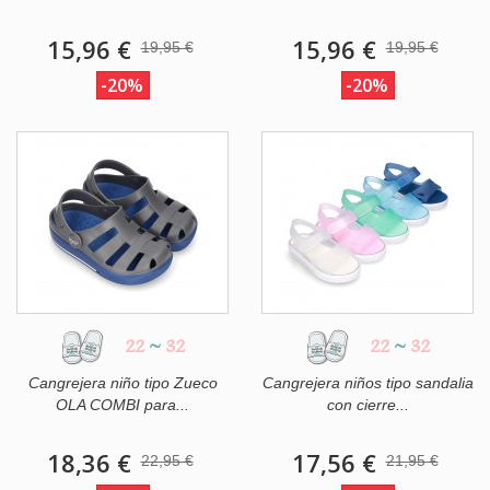
15,96 €
15,96 €
19,95 €
19,95 €
-20%
-20%
22
~
32
22
~
32
Cangrejera niño tipo Zueco
Cangrejera niños tipo sandalia
OLA COMBI para...
con cierre...
18,36 €
17,56 €
22,95 €
21,95 €