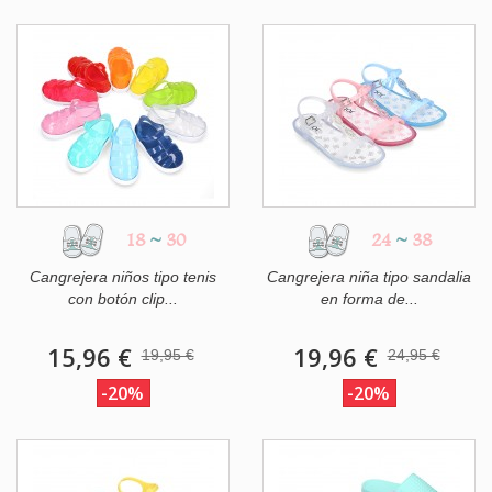
18
~
30
24
~
38
Cangrejera niños tipo tenis
Cangrejera niña tipo sandalia
con botón clip...
en forma de...
15,96 €
19,96 €
19,95 €
24,95 €
-20%
-20%