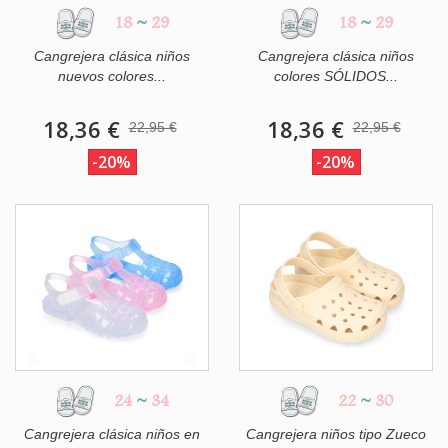
18
~
29
18
~
29
Cangrejera clásica niños
Cangrejera clásica niños
nuevos colores...
colores SÓLIDOS...
18,36 €
18,36 €
22,95 €
22,95 €
-20%
-20%
24
~
34
22
~
30
Cangrejera clásica niños en
Cangrejera niños tipo Zueco