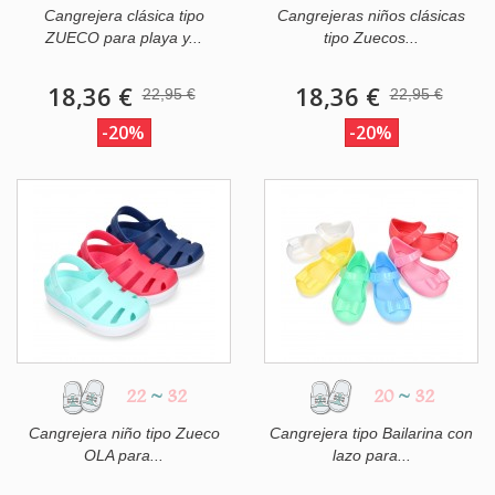
Cangrejera clásica tipo
Cangrejeras niños clásicas
ZUECO para playa y...
tipo Zuecos...
18,36 €
18,36 €
22,95 €
22,95 €
-20%
-20%
22
~
32
20
~
32
Cangrejera niño tipo Zueco
Cangrejera tipo Bailarina con
OLA para...
lazo para...