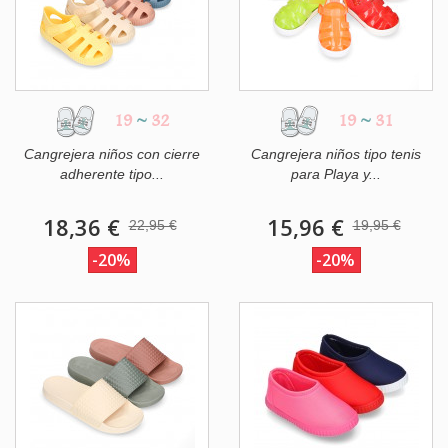
19
~
32
19
~
31
Cangrejera niños con cierre
Cangrejera niños tipo tenis
adherente tipo...
para Playa y...
18,36 €
15,96 €
22,95 €
19,95 €
-20%
-20%