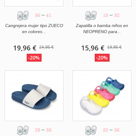
36
~
41
18
~
32
Cangrejera mujer tipo ZUECO
Zapatilla o bamba niños en
en colores...
NEOPRENO para...
19,96 €
15,96 €
24,95 €
19,95 €
-20%
-20%
28
~
38
20
~
36