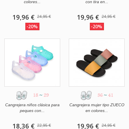
colores...
con tira en...
19,96 €
19,96 €
24,95 €
24,95 €
-20%
-20%
18
~
29
36
~
41
Cangrejera niños clásica para
Cangrejera mujer tipo ZUECO
peques con...
en colores...
18,36 €
19,96 €
22,95 €
24,95 €