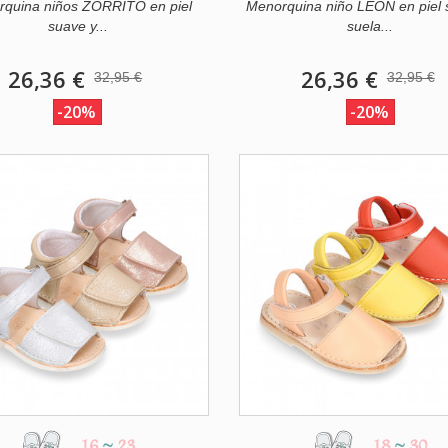
quina niños ZORRITO en piel
Menorquina niño LEÓN en piel 
suave y...
suela...
26,36 €
26,36 €
32,95 €
32,95 €
-20%
-20%
16
~
23
18
~
30