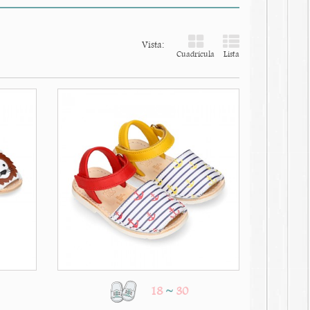
Vista:
Cuadrícula
Lista
18
~
30