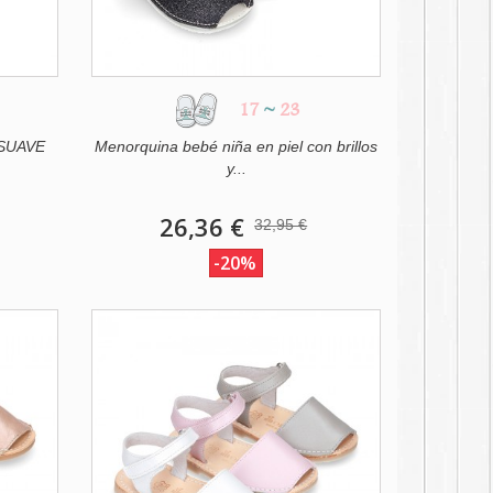
17
~
23
 SUAVE
Menorquina bebé niña en piel con brillos
y...
26,36 €
32,95 €
-20%