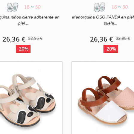
18
~
30
18
~
30
uina niños cierre adherente en
Menorquina OSO PANDA en piel
piel...
suela...
26,36 €
26,36 €
32,95 €
32,95 €
-20%
-20%