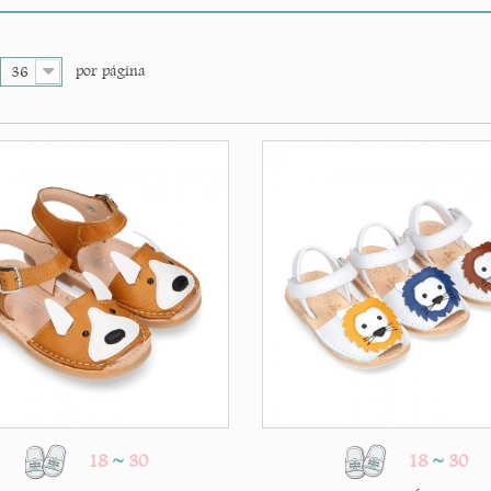
por página
36
18
~
30
18
~
30