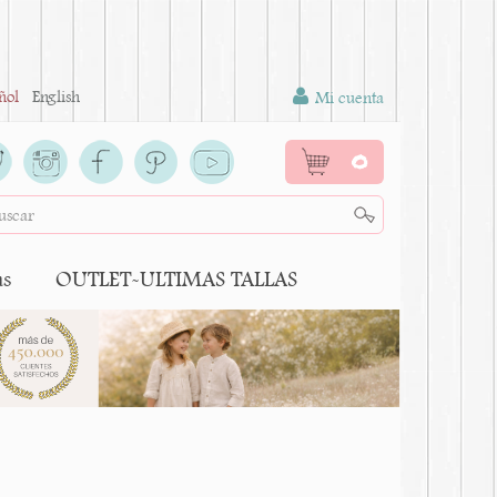
ñol
English
Mi cuenta
0
as
OUTLET-ULTIMAS TALLAS