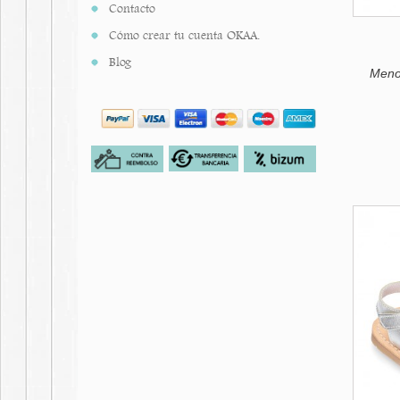
Contacto
Limón
Hielo
Cómo crear tu cuenta OKAA.
Blog
Meno