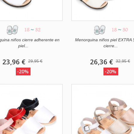
18
~
32
18
~
30
uina niños cierre adherente en
Menorquina niños piel EXTRA
piel...
cierre...
23,96 €
26,36 €
29,95 €
32,95 €
-20%
-20%