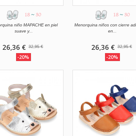
18
~
30
18
~
30
rquina niño MAPACHE en piel
Menorquina niños con cierre ad
suave y...
en...
26,36 €
26,36 €
32,95 €
32,95 €
-20%
-20%