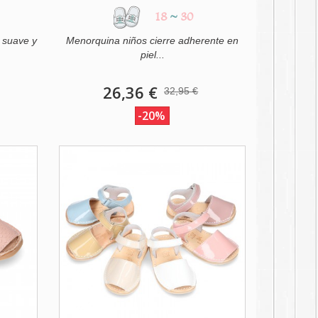
18
~
30
 suave y
Menorquina niños cierre adherente en
piel...
26,36 €
32,95 €
-20%