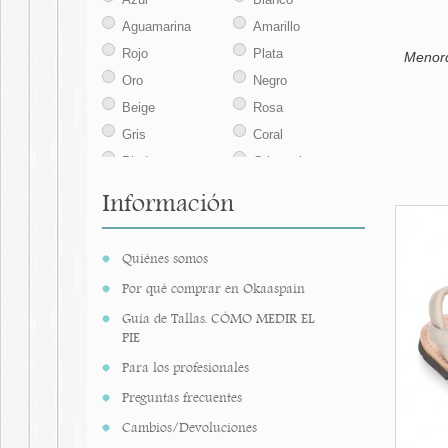
Aguamarina
Amarillo
Rojo
Plata
Menorq
Oro
Negro
Beige
Rosa
Gris
Coral
Piedra
Gris perla
Camel
Salmón
Información
Azulón
Arena
Cuero
Ocre
Quiénes somos
Azul marino
Marino-rojo
Por qué comprar en Okaaspain
Jeans
Topo
Guía de Tallas. CÓMO MEDIR EL
Nude
Azul medio
PIE
Rosa maquillaje
Corazón
Para los profesionales
Ancla
Pez
Preguntas frecuentes
Verde agua
Natural
Cambios/Devoluciones
Marfil
Mostaza