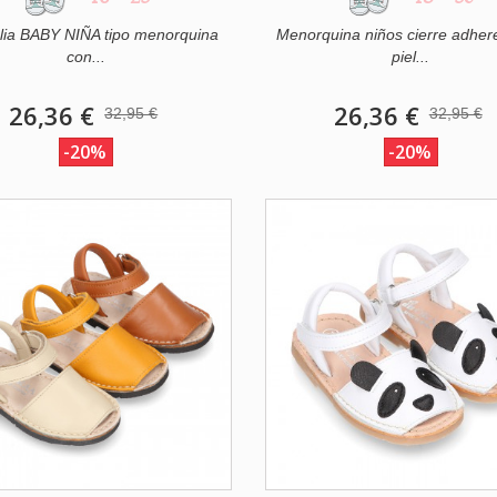
lia BABY NIÑA tipo menorquina
Menorquina niños cierre adher
con...
piel...
26,36 €
26,36 €
32,95 €
32,95 €
-20%
-20%