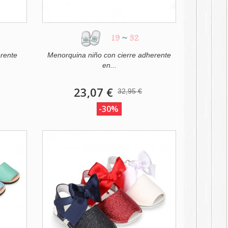
19
~
32
rente
Menorquina niño con cierre adherente
en...
23,07 €
32,95 €
-30%