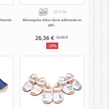
18
~
28
herente
Menorquina niños cierre adherente en
piel...
26,36 €
32,95 €
-20%