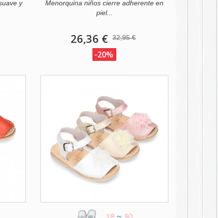
suave y
Menorquina niños cierre adherente en
piel...
26,36 €
32,95 €
-20%
18
~
30