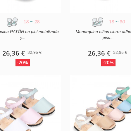
18
~
28
18
~
30
uina RATÓN en piel metalizada
Menorquina niños cierre adhe
y...
piso...
26,36 €
26,36 €
32,95 €
32,95 €
-20%
-20%