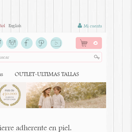
ñol
English
Mi cuenta
0
as
OUTLET-ULTIMAS TALLAS
rre adherente en piel.