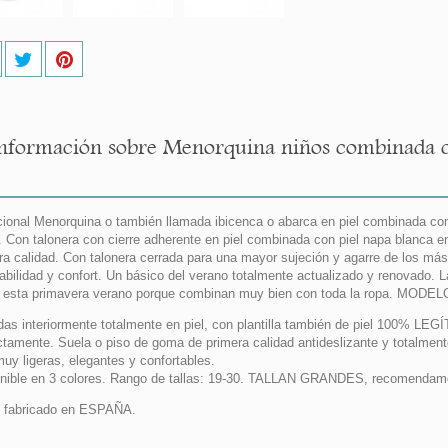
nformación sobre Menorquina niños combinada co
cional Menorquina o también llamada ibicenca o abarca en piel combinada con 
. Con talonera con cierre adherente en piel combinada con piel napa blanca 
ra calidad. Con talonera cerrada para una mayor sujeción y agarre de los má
abilidad y confort. Un básico del verano totalmente actualizado y renovado
 esta primavera verano porque combinan muy bien con toda la ropa. M
das interiormente totalmente en piel, con plantilla también de piel 100% LEG
ctamente. Suela o piso de goma de primera calidad antideslizante y totalment
uy ligeras, elegantes y confortables.
nible en 3 colores. Rango de tallas: 19-30. TALLAN GRANDES, recomendamos 
 fabricado en ESPAÑA.