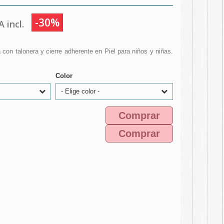
-30%
 incl.
on talonera y cierre adherente en Piel para niños y niñas.
Color
- Elige color -
Comprar
Comprar