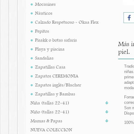
Mocasines
Náuticos
Calzado Respetuoso - Okaa Flex
Pepitos
Pisakk o botas safaris
Más i
Playa y piscina
piel.
Sandalias
Zapatillas Casa
Tradi
niñas
Zapatos CEREMONIA
prime
adapt
Zapatos inglés/Blucher
moda
Zapatillas y Bambas
Forra
Niña (tallas 22-41)
corre
Son m
Niño (tallas 22-41)
Dispo
Mamas & Papas
100%
NUEVA COLECCION