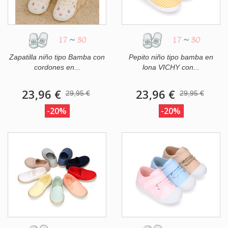
17
~
30
17
~
30
Zapatilla niño tipo Bamba con
Pepito niño tipo bamba en
cordones en...
lona VICHY con...
23,96 €
23,96 €
29,95 €
29,95 €
-20%
-20%