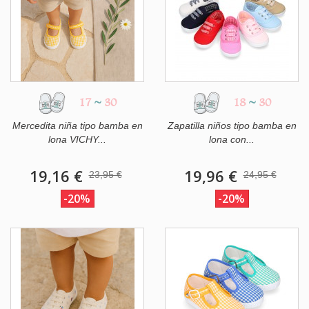
17
~
30
18
~
30
Mercedita niña tipo bamba en
Zapatilla niños tipo bamba en
lona VICHY...
lona con...
19,16 €
19,96 €
23,95 €
24,95 €
-20%
-20%