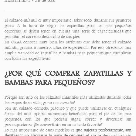
Mostrando 1 - 36 de 326
El calzado infantil es muy importante, sobre todo, durante sus primeros
pasos. A la hora de elegir las zapatillas para los más pequeños
correctas, se deben tener en cuenta una serie de características que
permitan el correcto desarrollo de sus pies.
En OKAA conocer muy bien los atributos que debe tener el calzado
infantil, gracias a nuestros años de experiencia. Por eso, ofrecemos una
amplia variedad de zapatillas y bambas para pequeños que cumplirán
con todas las expectativas.
¿POR QUÉ COMPRAR ZAPATILLAS Y
BAMBAS PARA PEQUEÑOS?
Porque son uno de los calzados infantiles más utilizados durante todas
las etapas de su vida, ¡y no nos extraña!
Son un calzado cómodo, práctico y que puede utilizarse en cualquier
época del año. Aporta numerosos beneficios para el pie de los más
pequeños, con los que podrán jugar, correr y divertirse sin
preocupaciones. ¡Se convertirán en su calzado favorito!
Lo más importante de estos modelos es que
sujetan perfectamente, son
flexibles y no afectan a la hora de caminar,
el pie se desarrollará sin