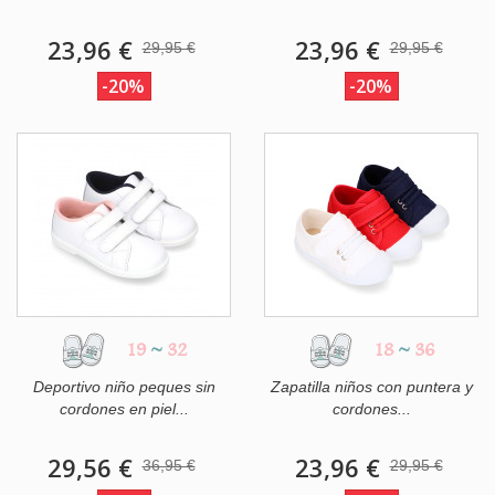
23,96 €
23,96 €
29,95 €
29,95 €
-20%
-20%
19
~
32
18
~
36
Deportivo niño peques sin
Zapatilla niños con puntera y
cordones en piel...
cordones...
29,56 €
23,96 €
36,95 €
29,95 €