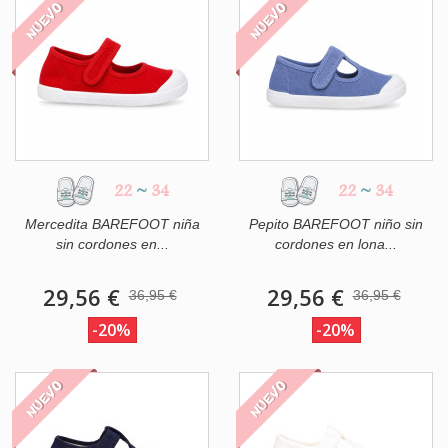
NUEVO
NUEVO
22
~
34
22
~
34
Mercedita BAREFOOT niña
Pepito BAREFOOT niño sin
sin cordones en...
cordones en lona...
29,56 €
29,56 €
36,95 €
36,95 €
-20%
-20%
NUEVO
NUEVO