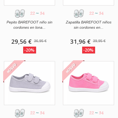
22
~
34
22
~
34
Pepito BAREFOOT niño sin
Zapatilla BAREFOOT niños
cordones en lona...
sin cordones en...
29,56 €
31,96 €
36,95 €
39,95 €
-20%
-20%
NUEVO
NUEVO
22
~
34
22
~
34