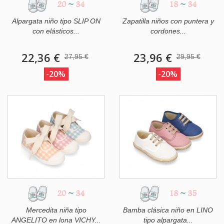
20
~
34
18
~
34
Alpargata niño tipo SLIP ON
Zapatilla niños con puntera y
con elásticos...
cordones...
22,36 €
23,96 €
27,95 €
29,95 €
-20%
-20%
20
~
34
18
~
35
Mercedita niña tipo
Bamba clásica niño en LINO
ANGELITO en lona VICHY...
tipo alpargata...