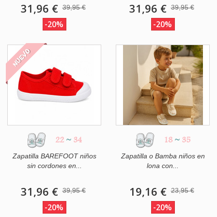
31,96 €
31,96 €
39,95 €
39,95 €
-20%
-20%
NUEVO
22
~
34
18
~
35
Zapatilla BAREFOOT niños
Zapatilla o Bamba niños en
sin cordones en...
lona con...
31,96 €
19,16 €
39,95 €
23,95 €
-20%
-20%