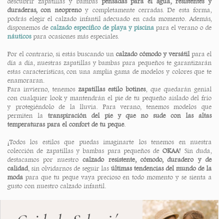
descubrir zapatillas y bambas
pensadas para el agua, resistentes y
duraderas, con neopreno
y completamente cerradas. De esta forma,
podrás elegir el calzado infantil adecuado en cada momento. Además,
disponemos de
calzado específico de playa y piscina
para el verano o de
náuticos
para ocasiones más especiales.
Por el contrario, si estás buscando un
calzado cómodo y versátil
para el
día a día, nuestras zapatillas y bambas para pequeños te garantizarán
estas características, con una amplia gama de modelos y colores que te
enamoraran.
Para invierno, tenemos
zapatillas estilo botines
, que quedarán genial
con cualquier look y mantendrán el pie de tu pequeño aislado del frío
y protegiéndolo de la lluvia. Para verano, tenemos modelos que
permiten la
transpiración del pie y que no sude con las altas
temperaturas para el confort de tu peque
.
¡Todos los estilos que puedas imaginarte los tenemos en nuestra
colección de zapatillas y bambas para pequeños de
OKAA
! Sin duda,
destacamos por nuestro
calzado resistente, cómodo, duradero y de
calidad
, sin olvidarnos de seguir las
últimas tendencias del mundo de la
moda
para que tu peque vaya precioso en todo momento y se sienta a
gusto con nuestro calzado infantil.