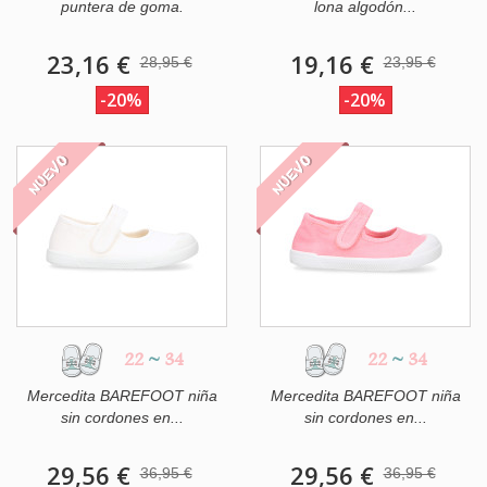
puntera de goma.
lona algodón...
23,16 €
19,16 €
28,95 €
23,95 €
-20%
-20%
NUEVO
NUEVO
22
~
34
22
~
34
Mercedita BAREFOOT niña
Mercedita BAREFOOT niña
sin cordones en...
sin cordones en...
29,56 €
29,56 €
36,95 €
36,95 €