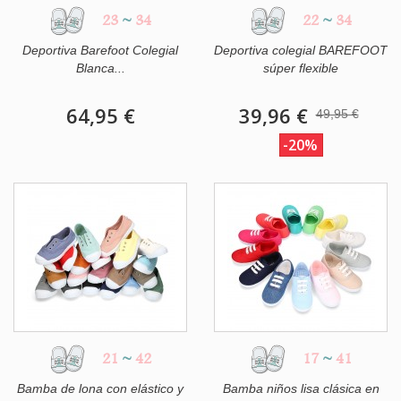
23
~
34
22
~
34
Deportiva Barefoot Colegial
Deportiva colegial BAREFOOT
Blanca...
súper flexible
64,95 €
39,96 €
49,95 €
-20%
21
~
42
17
~
41
Bamba de lona con elástico y
Bamba niños lisa clásica en