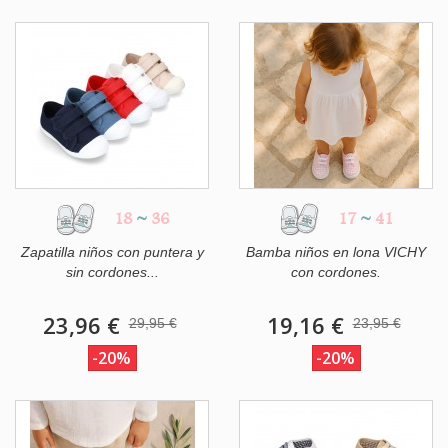
18
~
36
17
~
41
Zapatilla niños con puntera y
Bamba niños en lona VICHY
sin cordones...
con cordones.
23,96 €
19,16 €
29,95 €
23,95 €
-20%
-20%