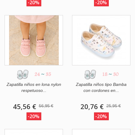
-20%
-20%
24
~
35
18
~
30
Zapatilla niños en lona nylon
Zapatilla niños tipo Bamba
respetuoso...
con cordones en...
45,56 €
20,76 €
56,95 €
25,95 €
-20%
-20%