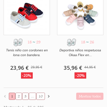
18
~
29
18
~
26
Tenis niño con cordones en
Deportiva niños respetuosa
lona con bandera.
Okaa Flex en...
23,96 €
35,96 €
29,95 €
44,95 €
-20%
-20%
1
2
3
...
10
Mostrar todos