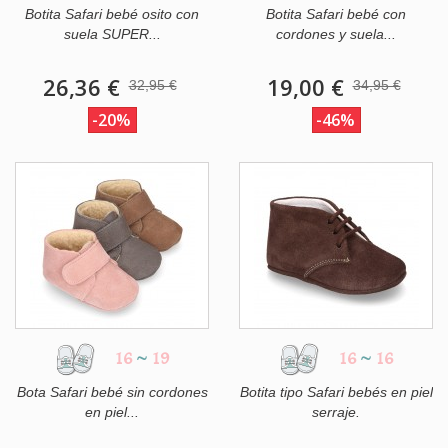
Botita Safari bebé osito con
Botita Safari bebé con
suela SUPER...
cordones y suela...
26,36 €
19,00 €
32,95 €
34,95 €
-20%
-46%
16
~
19
16
~
16
Bota Safari bebé sin cordones
Botita tipo Safari bebés en piel
en piel...
serraje.