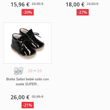
15,96 €
18,00 €
19,95 €
24,50 €
-20%
-27%
23
~
23
Botita Safari bebé osito con
suela SUPER...
26,00 €
32,95 €
-21%