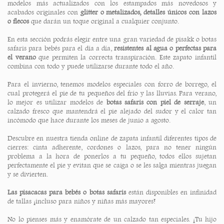
modelos más actualizados con los estampados más novedosos y
acabados originales con
glitter o metalizados,
detalles únicos con lazos
o flecos
que darán un toque original a cualquier conjunto.
En esta sección podrás elegir entre una gran variedad de pisakk o botas
safaris para bebés para el día a día,
resistentes al agua o perfectas para
el verano
que permiten la correcta transpiración. Este zapato infantil
combina con todo y puede utilizarse durante todo el año.
Para el invierno, tenemos modelos especiales con forro de borrego, el
cual protegerá el pie de tu pequeños del frío y las lluvias. Para verano,
lo mejor es utilizar modelos de
botas safaris con piel de serraje
, un
calzado fresco que mantendrá el pie alejado del sudor y el calor tan
incómodo que hace durante los meses de junio a agosto.
Descubre en nuestra tienda online de zapata infantil diferentes tipos de
cierres: cinta adherente, cordones o lazos, para no tener ningún
problema a la hora de ponerlos a tu pequeño, todos ellos sujetan
perfectamente el pie y evitan que se caiga o se les salga mientras juegan
y se divierten.
Las pisacacas para bebés o botas safaris
están disponibles en infinidad
de tallas ¡incluso para niños y niñas más mayores!
No lo pienses más y enamórate de un calzado tan especiales. ¡Tu hijo