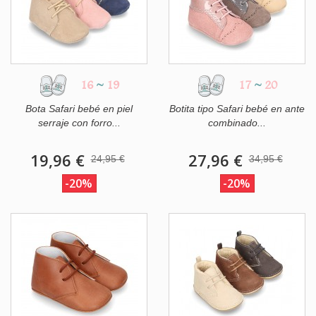
16
~
19
17
~
20
Bota Safari bebé en piel
Botita tipo Safari bebé en ante
serraje con forro...
combinado...
19,96 €
27,96 €
24,95 €
34,95 €
-20%
-20%