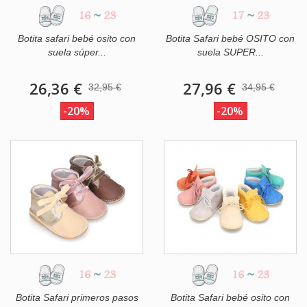
16
~
23
17
~
23
Botita safari bebé osito con
Botita Safari bebé OSITO con
suela súper...
suela SUPER...
26,36 €
27,96 €
32,95 €
34,95 €
-20%
-20%
16
~
23
16
~
23
Botita Safari primeros pasos
Botita Safari bebé osito con