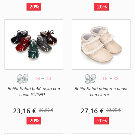
-20%
-20%
16
~
18
16
~
23
Botita Safari bebé osito con
Botita Safari primeros pasos
suela SUPER...
con cierre...
23,16 €
27,16 €
28,95 €
33,95 €
-20%
-20%