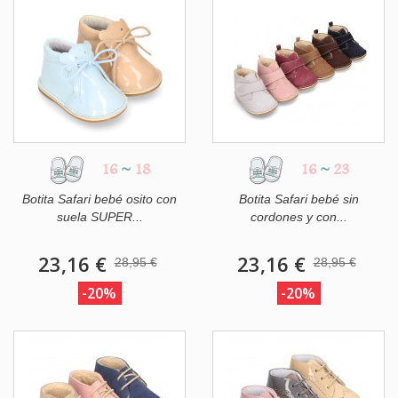
16
~
18
16
~
23
Botita Safari bebé osito con
Botita Safari bebé sin
suela SUPER...
cordones y con...
23,16 €
23,16 €
28,95 €
28,95 €
-20%
-20%