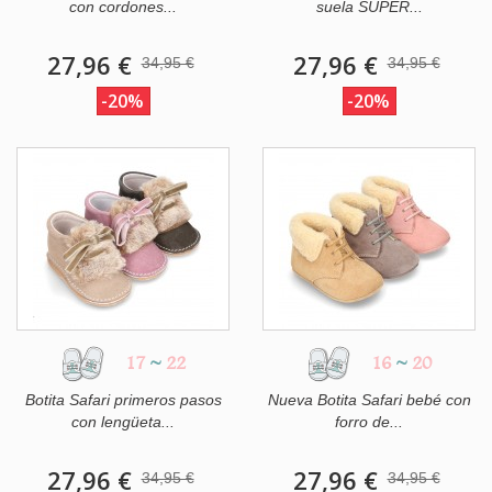
con cordones...
suela SUPER...
27,96 €
27,96 €
34,95 €
34,95 €
-20%
-20%
17
~
22
16
~
20
Botita Safari primeros pasos
Nueva Botita Safari bebé con
con lengüeta...
forro de...
27,96 €
27,96 €
34,95 €
34,95 €