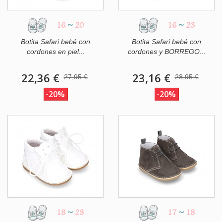
16
~
20
16
~
23
Botita Safari bebé con
Botita Safari bebé con
cordones en piel...
cordones y BORREGO...
22,36 €
23,16 €
27,95 €
28,95 €
-20%
-20%
18
~
23
17
~
18