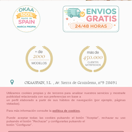
OKAASPAIN, S.L.
,
Av. Sierra de Grazalema, nº9 28691
Villanueva de la Cañada Madrid (España)
Utilizamos cookies propias y de terceros para analizar nuestros servicios y mostrarle
publicidad relacionada con sus preferencias en base a
+34 91 113 89 09
un perfil elaborado a partir de sus hábitos de navegación (por ejemplo, páginas
visitadas).
info@okaaspain.com
Para más información consulte la
política de cookies
.
Puede aceptar todas las cookies pulsando el botón "Aceptar", rechazar su uso
pulsando el botón "Rechazar" y configurarlas pulsando el
Información Legal
botón "Configurar".
Condiciones generales de compra, formas de pago ,
política de devoluciones y reembolsos