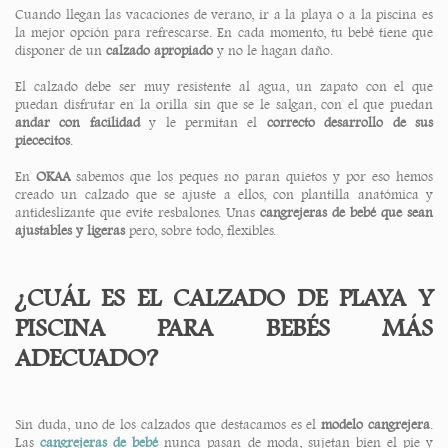
Cuando llegan las vacaciones de verano, ir a la playa o a la piscina es
la mejor opción para refrescarse. En cada momento, tu bebé tiene que
disponer de un
calzado apropiado
y no le hagan daño.
El calzado debe ser muy resistente al agua, un zapato con el que
puedan disfrutar en la orilla sin que se le salgan, con el que puedan
andar con facilidad
y le permitan el
correcto desarrollo de sus
piececitos
.
En
OKAA
sabemos que los peques no paran quietos y por eso hemos
creado un calzado que se ajuste a ellos, con plantilla anatómica y
antideslizante que evite resbalones. Unas
cangrejeras de bebé que sean
ajustables y ligeras
pero, sobre todo, flexibles.
¿CUÁL ES EL CALZADO DE PLAYA Y
PISCINA PARA BEBÉS MÁS
ADECUADO?
Sin duda, uno de los calzados que destacamos es el
modelo cangrejera
.
Las
cangrejeras de bebé
nunca pasan de moda, sujetan bien el pie y