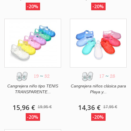
-20%
-20%
19
~
32
17
~
28
Cangrejera niño tipo TENIS
Cangrejera niños clásica para
TRANSPARENTE...
Playa y...
15,96 €
14,36 €
19,95 €
17,95 €
-20%
-20%