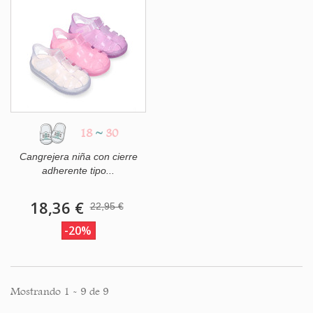
18
~
30
Cangrejera niña con cierre
adherente tipo...
18,36 €
22,95 €
-20%
Mostrando 1 - 9 de 9