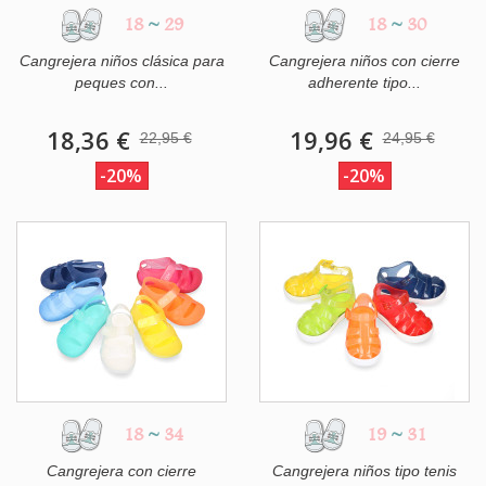
18
~
29
18
~
30
Cangrejera niños clásica para
Cangrejera niños con cierre
peques con...
adherente tipo...
18,36 €
19,96 €
22,95 €
24,95 €
-20%
-20%
18
~
34
19
~
31
Cangrejera con cierre
Cangrejera niños tipo tenis