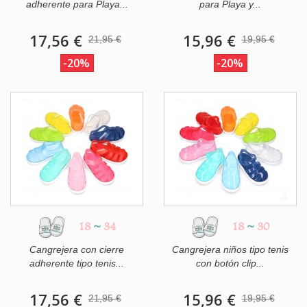
adherente para Playa...
para Playa y...
17,56 €
15,96 €
21,95 €
19,95 €
-20%
-20%
18
~
34
18
~
30
Cangrejera con cierre
Cangrejera niños tipo tenis
adherente tipo tenis...
con botón clip...
17,56 €
15,96 €
21,95 €
19,95 €