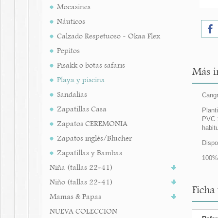
Mocasines
Náuticos
Calzado Respetuoso - Okaa Flex
Pepitos
Pisakk o botas safaris
Más i
Playa y piscina
Sandalias
Cangr
Zapatillas Casa
Plant
PVC 1
Zapatos CEREMONIA
habitu
Zapatos inglés/Blucher
Disp
Zapatillas y Bambas
100%
Niña (tallas 22-41)
Niño (tallas 22-41)
Ficha 
Mamas & Papas
NUEVA COLECCION