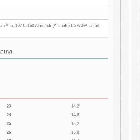
a Era Alta, 107 03160 Almoradí (Alicante) ESPAÑA Email:
cina.
23
14,2
24
14,8
25
15,2
26
15,8