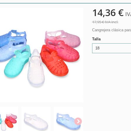
14,36 €
IVA
17,95 €
IVA incl.
Cangrejera clásica pa
Talla
18