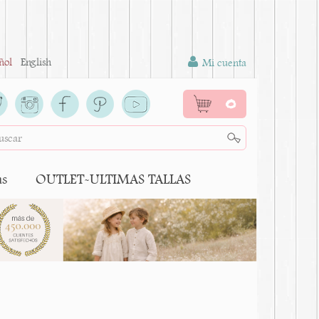
ñol
English
Mi cuenta
0
as
OUTLET-ULTIMAS TALLAS