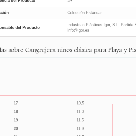
encia del Producto
3A
cción
Colección Estándar
Industrias Plásticas Igor, S.L. Partid
onsable del Producto
info@igor.es
as sobre Cangrejera niños clásica para Playa y Pis
17
10,5
18
11,0
19
11,5
20
11,9