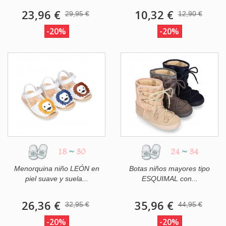
23,96 €
10,32 €
29,95 €
12,90 €
-20%
-20%
18
~
30
24
~
34
Menorquina niño LEÓN en
Botas niños mayores tipo
piel suave y suela...
ESQUIMAL con...
26,36 €
35,96 €
32,95 €
44,95 €
-20%
-20%