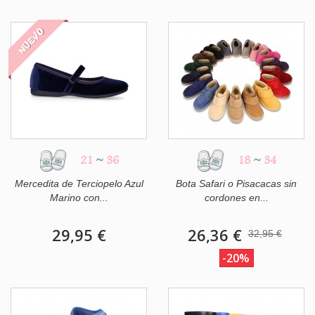
NUEVO
21
~
36
18
~
34
Mercedita de Terciopelo Azul
Bota Safari o Pisacacas sin
Marino con...
cordones en...
29,95 €
26,36 €
32,95 €
-20%