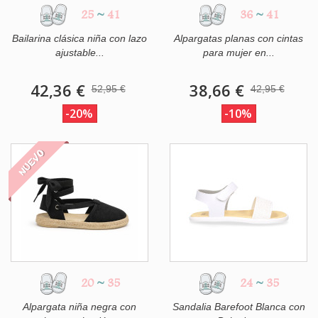
25
~
41
36
~
41
Bailarina clásica niña con lazo
Alpargatas planas con cintas
ajustable...
para mujer en...
42,36 €
38,66 €
52,95 €
42,95 €
-20%
-10%
NUEVO
20
~
35
24
~
35
Alpargata niña negra con
Sandalia Barefoot Blanca con