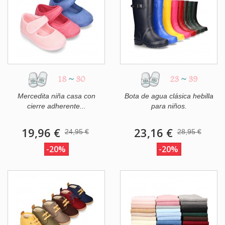
18
~
30
23
~
39
Mercedita niña casa con
Bota de agua clásica hebilla
cierre adherente...
para niños.
19,96 €
23,16 €
24,95 €
28,95 €
-20%
-20%