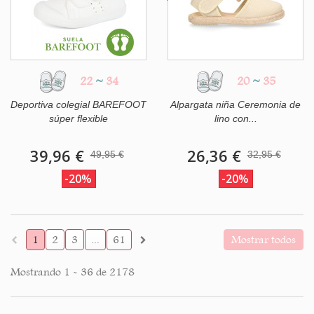
22
~
34
20
~
35
Deportiva colegial BAREFOOT
Alpargata niña Ceremonia de
súper flexible
lino con...
39,96 €
26,36 €
49,95 €
32,95 €
-20%
-20%
1
2
3
...
61
Mostrar todos
Mostrando 1 - 36 de 2178