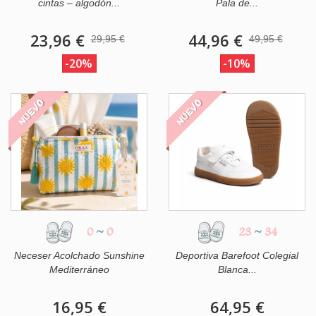
cintas – algodón...
Pala de...
23,96 €
44,96 €
29,95 €
49,95 €
-20%
-10%
NUEVO
NUEVO
0
~
0
23
~
34
Neceser Acolchado Sunshine
Deportiva Barefoot Colegial
Mediterráneo
Blanca...
16,95 €
64,95 €