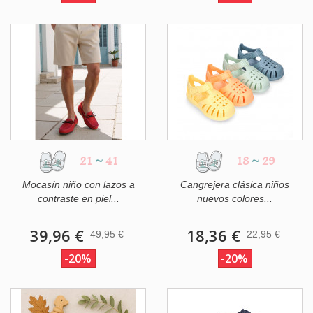
21
~
41
18
~
29
Mocasín niño con lazos a
Cangrejera clásica niños
contraste en piel...
nuevos colores...
39,96 €
18,36 €
49,95 €
22,95 €
-20%
-20%