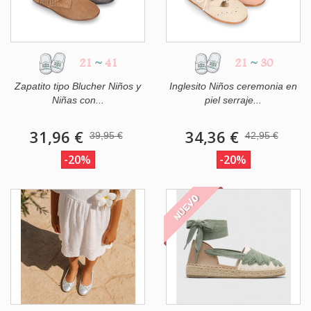
21
~
41
21
~
30
Zapatito tipo Blucher Niños y
Inglesito Niños ceremonia en
Niñas con...
piel serraje...
31,96 €
34,36 €
39,95 €
42,95 €
-20%
-20%
NUEVO