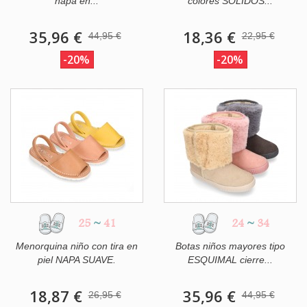
napa en...
colores SÓLIDOS...
35,96 €
18,36 €
44,95 €
22,95 €
-20%
-20%
25
~
41
24
~
34
Menorquina niño con tira en
Botas niños mayores tipo
piel NAPA SUAVE.
ESQUIMAL cierre...
18,87 €
35,96 €
26,95 €
44,95 €