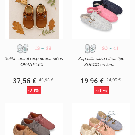
18
~
26
30
~
41
Botita casual respetuosa niños
Zapatilla casa niños tipo
OKAA FLEX...
ZUECO en lona...
37,56 €
19,96 €
46,95 €
24,95 €
-20%
-20%