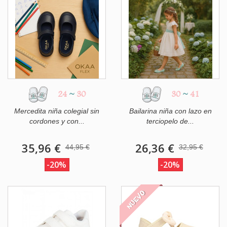
24
~
30
30
~
41
Mercedita niña colegial sin
Bailarina niña con lazo en
cordones y con...
terciopelo de...
35,96 €
26,36 €
44,95 €
32,95 €
-20%
-20%
NUEVO