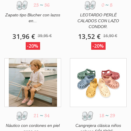
23
~
36
0
~
8
Zapato tipo Blucher con lazos
LEOTARDO PERLÉ
en...
CALADOS CON LAZO
CONDOR.
31,96 €
13,52 €
39,95 €
16,90 €
-20%
-20%
21
~
34
18
~
29
Náutico con cordones en piel
Cangrejera clásica niños