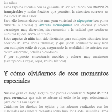
las niñas.
Estos zapatos cuentan con la garantía de ser realizados con
materiales
transpirables
y suelas flexibles que permiten la aireación correcta en
los meses de más calor.
Para ello, hemos elaborado una gran variedad de
alpargatas
(con punta
cubierta o abierta) y
avarcas menorquinas
con diseños y colores
veraniegos muy divertidos, sin renunciar a la calidad que confieren
nuestros tejidos 100% naturales.
Estos
zapatos de niña
han sido diseñados para cualquier situación (con
adornos de lazos, flores, puntillas) y que pueda combinarse muy bien
con cualquier estilo de ropa, asegurando la estabilidad de sujeción con
cierre adherente, hebillas o cordones.
Y por supuesto, encontrarás modelos y colores muy marineros
(estampados a rayas, rojos, azules, blancos).
Y cómo olvidarnos de esos momentos
especiales
Nuestro gran catálogo asegura que podrás encontrar el
zapato de niña
para ceremonia
que más se adecúe al estilo de la ropa seleccionado
para ese día tan especial.
Cuidamos los diseños, los tejidos y los adornos realizados con los
materiales más finos y elegantes como lino, lona seda, puntillas, lazos,