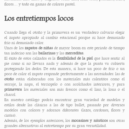
flores… y todo en gamas de colores pastel.
Los entretiempos locos
Cuando llega el otoño y la primavera es un verdadero calvario elegir
el zapato apropiado al cambio estacional porque ni hace demasiado
frío ni demasiado calor.
Unos de los
zapatos de niñas
de mayor boom en este periodo de tiempo
tan indeciso son las
bailarinas
y las
merceditas
.
El éxito de estos calzados es la
flexibilidad de la piel
que hace sentir al
pie como si no llevara nada y además de que la punta va cubierta
protegiendo los dedos. De esta manera, si hace un poco de frío o un
poco de calor el zapato responde perfectamente a las necesidades: las de
otoño
están elaboradas con los materiales más calentitos como el
serraje, la napa, el terciopelo o con acolchados interiores, y para
primavera
los materiales son más frescos como el lino, la lona o el
charol.
En nuestro catálogo podrás encontrar gran variedad de modelos y
estilos desde las clásicas a las de tipo ballet, pasando por diversos
modelos con colores y adornos diferentes (lazos, cordones, flores y
cintas).
Además, de los ejemplos anteriores, los
mocasines y náuticos
son otras
grandes alternativas al entretiempo por su gran versatilidad.