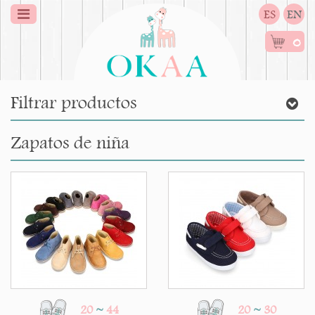
ES
EN
0
Filtrar productos
Zapatos de niña
20
~
44
20
~
30