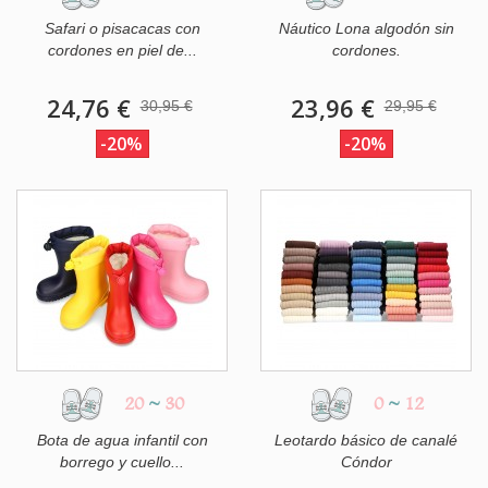
Safari o pisacacas con
Náutico Lona algodón sin
cordones en piel de...
cordones.
24,76 €
23,96 €
30,95 €
29,95 €
-20%
-20%
20
~
30
0
~
12
Bota de agua infantil con
Leotardo básico de canalé
borrego y cuello...
Cóndor