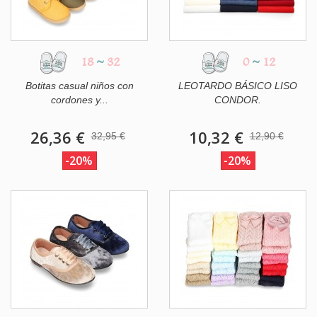
18
~
32
0
~
12
Botitas casual niños con
LEOTARDO BÁSICO LISO
cordones y...
CONDOR.
26,36 €
10,32 €
32,95 €
12,90 €
-20%
-20%