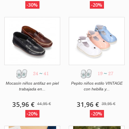
-30%
-20%
24
~
41
19
~
27
Mocasín niños antifaz en piel
Pepito niños estilo VINTAGE
trabajada en...
con hebilla y...
35,96 €
31,96 €
44,95 €
39,95 €
-20%
-20%