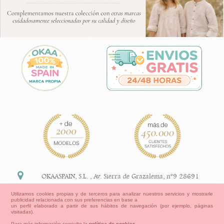
OKAASPAIN, S.L.
,
Av. Sierra de Grazalema, nº9 28691
Villanueva de la Cañada Madrid (España)
Utilizamos cookies propias y de terceros para analizar nuestros servicios y mostrarle
publicidad relacionada con sus preferencias en base a
+34 91 113 89 09
un perfil elaborado a partir de sus hábitos de navegación (por ejemplo, páginas
visitadas).
info@okaaspain.com
Para más información consulte la
política de cookies
.