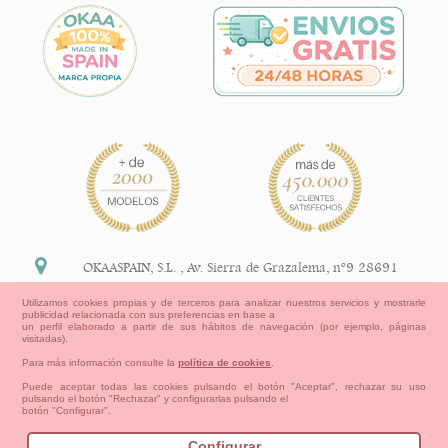
OKAASPAIN, S.L.
,
Av. Sierra de Grazalema, nº9 28691
Villanueva de la Cañada Madrid (España)
Utilizamos cookies propias y de terceros para analizar nuestros servicios y mostrarle
publicidad relacionada con sus preferencias en base a
+34 91 113 89 09
un perfil elaborado a partir de sus hábitos de navegación (por ejemplo, páginas
visitadas).
info@okaaspain.com
Para más información consulte la
política de cookies
.
Puede aceptar todas las cookies pulsando el botón "Aceptar", rechazar su uso
pulsando el botón "Rechazar" y configurarlas pulsando el
Información Legal
botón "Configurar".
Condiciones generales de compra, formas de pago ,
política de devoluciones y reembolsos
Configurar