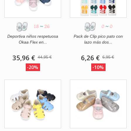
18
~
26
0
~
0
Deportiva niños respetuosa
Pack de Clip pico pato con
Okaa Flex en...
lazo más dos...
35,96 €
6,26 €
44,95 €
6,95 €
-20%
-10%