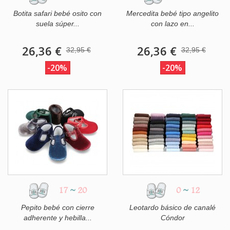
Botita safari bebé osito con
Mercedita bebé tipo angelito
suela súper...
con lazo en...
26,36 €
26,36 €
32,95 €
32,95 €
-20%
-20%
17
~
20
0
~
12
Pepito bebé con cierre
Leotardo básico de canalé
adherente y hebilla...
Cóndor