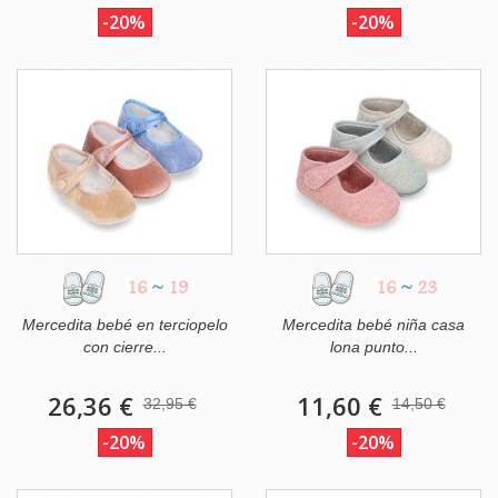
-20%
-20%
16
~
19
16
~
23
Mercedita bebé en terciopelo
Mercedita bebé niña casa
con cierre...
lona punto...
26,36 €
11,60 €
32,95 €
14,50 €
-20%
-20%