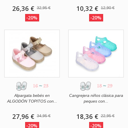
26,36 €
10,32 €
32,95 €
12,90 €
-20%
-20%
16
~
23
18
~
29
Alpargata bebés en
Cangrejera niños clásica para
ALGODÓN TOPITOS con...
peques con...
27,96 €
18,36 €
34,95 €
22,95 €
-20%
-20%