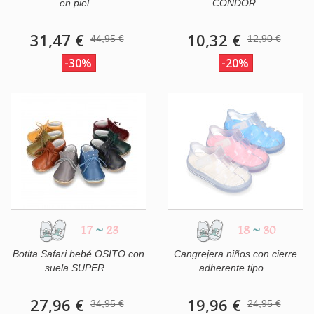
en piel...
CONDOR.
31,47 €
10,32 €
44,95 €
12,90 €
-30%
-20%
17
~
23
18
~
30
Botita Safari bebé OSITO con
Cangrejera niños con cierre
suela SUPER...
adherente tipo...
27,96 €
19,96 €
34,95 €
24,95 €