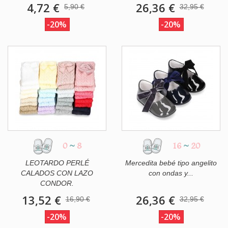
4,72 €
26,36 €
5,90 €
32,95 €
-20%
-20%
0
~
8
16
~
20
LEOTARDO PERLÉ
Mercedita bebé tipo angelito
CALADOS CON LAZO
con ondas y...
CONDOR.
13,52 €
26,36 €
16,90 €
32,95 €
-20%
-20%