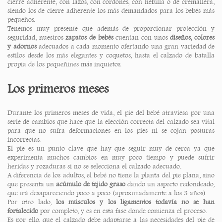
cierre adherente, con lazos, con cordones, con hebilla o de cremallera,
siendo los de cierre adherente los más demandados para los bebés más
pequeños.
Tenemos muy presente que además de proporcionar protección y
seguridad, nuestros
zapatos de bebés
cuentan con unos
diseños, colores
y adornos
adecuados a cada momento ofertando una gran variedad de
estilos desde los más elegantes y coquetos, hasta el calzado de batalla
propia de los pequeñines más inquietos.
Los primeros meses
Durante los primeros meses de vida, el pie del bebé atraviesa por una
serie de cambios que hace que la elección correcta del calzado sea vital
para que no sufra deformaciones en los pies ni se cojan posturas
incorrectas.
El pie es un punto clave que hay que seguir muy de cerca ya que
experimenta muchos cambios en muy poco tiempo y puede sufrir
heridas y rozaduras si no se selecciona el calzado adecuado.
A diferencia de los adultos, el bebé no tiene la planta del pie plana, sino
que presenta un
acúmulo de tejido graso
dando un aspecto redondeado,
que irá desapareciendo poco a poco (aproximadamente a los 3 años).
Por otro lado,
los músculos y los ligamentos todavía no se han
fortalecido
por completo, y es en esta fase donde comienza el proceso.
Es por ello, que el calzado debe adaptarse a las necesidades del pie de