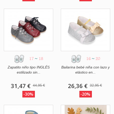
17
~
18
16
~
20
Zapatito niño tipo INGLÉS
Bailarina bebé niña con lazo y
estilizado sin...
elástico en...
31,47 €
26,36 €
44,95 €
32,95 €
-30%
-20%