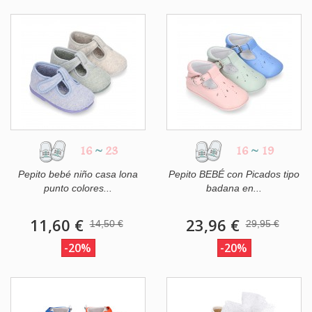
16
~
23
16
~
19
Pepito bebé niño casa lona
Pepito BEBÉ con Picados tipo
punto colores...
badana en...
11,60 €
23,96 €
14,50 €
29,95 €
-20%
-20%