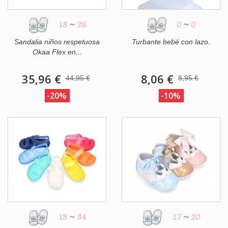
18
~
26
0
~
0
Sandalia niños respetuosa
Turbante bebé con lazo.
Okaa Flex en...
35,96 €
8,06 €
44,95 €
8,95 €
-20%
-10%
18
~
34
17
~
20