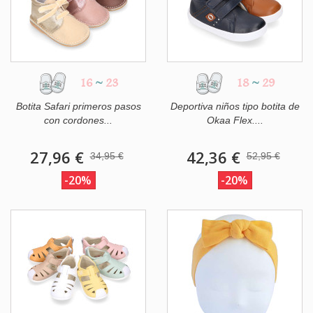
16
~
23
18
~
29
Botita Safari primeros pasos
Deportiva niños tipo botita de
con cordones...
Okaa Flex....
27,96 €
42,36 €
34,95 €
52,95 €
-20%
-20%