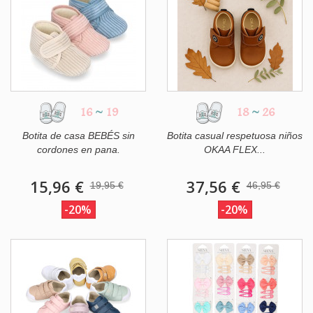
16
~
19
18
~
26
Botita de casa BEBÉS sin
Botita casual respetuosa niños
cordones en pana.
OKAA FLEX...
15,96 €
37,56 €
19,95 €
46,95 €
-20%
-20%