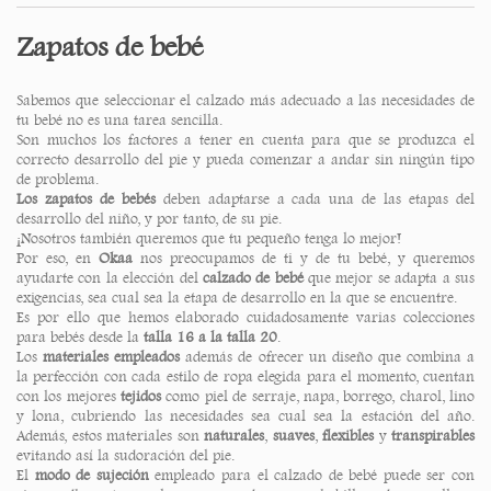
Zapatos de bebé
Sabemos que seleccionar el calzado más adecuado a las necesidades de
tu bebé no es una tarea sencilla.
Son muchos los factores a tener en cuenta para que se produzca el
correcto desarrollo del pie y pueda comenzar a andar sin ningún tipo
de problema.
Los zapatos de bebés
deben adaptarse a cada una de las etapas del
desarrollo del niño, y por tanto, de su pie.
¡Nosotros también queremos que tu pequeño tenga lo mejor!
Por eso, en
Okaa
nos preocupamos de ti y de tu bebé, y queremos
ayudarte con la elección del
calzado de bebé
que mejor se adapta a sus
exigencias, sea cual sea la etapa de desarrollo en la que se encuentre.
Es por ello que hemos elaborado cuidadosamente varias colecciones
para bebés desde la
talla 16 a la talla 20
.
Los
materiales empleados
además de ofrecer un diseño que combina a
la perfección con cada estilo de ropa elegida para el momento, cuentan
con los mejores
tejidos
como piel de serraje, napa, borrego, charol, lino
y lona, cubriendo las necesidades sea cual sea la estación del año.
Además, estos materiales son
naturales
,
suaves
,
flexibles
y
transpirables
evitando así la sudoración del pie.
El
modo de sujeción
empleado para el calzado de bebé puede ser con