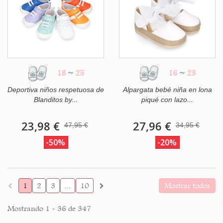
18
~
25
16
~
23
Deportiva niños respetuosa de
Alpargata bebé niña en lona
Blanditos by...
piqué con lazo...
23,98 €
27,96 €
47,95 €
34,95 €
-50%
-20%
1
2
3
...
10
Mostrar todos
Mostrando 1 - 36 de 347