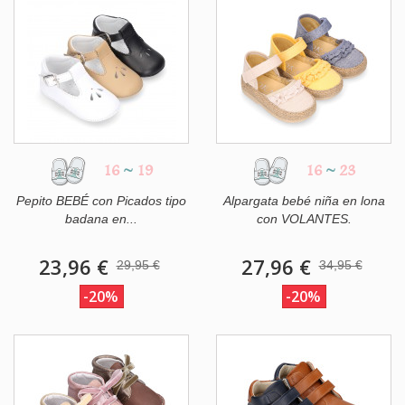
16
~
19
16
~
23
Pepito BEBÉ con Picados tipo
Alpargata bebé niña en lona
badana en...
con VOLANTES.
23,96 €
27,96 €
29,95 €
34,95 €
-20%
-20%