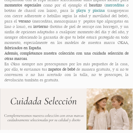
momentos especiales
como por el ejemplo el
bautizo
(
merceditas
o
botitas de charol con lazos), para la
playa y piscina
(cangrejeras
con cierre adherente o hebillas según la edad y movilidad del bebé),
para el
verano
(merceditas, menorquinas y
pepitos tipo alpargatas en
lino o lona), en
invierno
(botitas de piel de serraje con borrego), y un
sinfín de opciones adaptadas a cualquier momento del día y del año, y
siempre ofreciendo la garantía de que tu bebé estará protegido en todo
momento, especialmente en los modelos de nuestra marca OKAA,
fabricados en España
.
Además, completamos nuestra colección con una cuidada selección de
otras marcas.
En Okaa siempre nos preocupamos por los más pequeños de la casa,
por ello, te enviamos tus
zapatos de bebé
de manera gratuita, y si no te
convencen o no has acertado con la talla, no te preocupes, la
devolución también es gratuita.