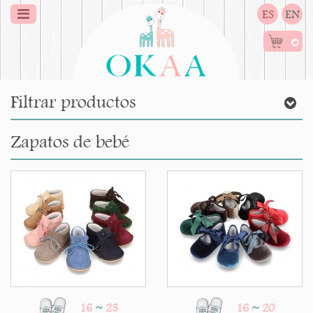
ES
EN
0
Filtrar productos
Zapatos de bebé
16
~
23
16
~
20