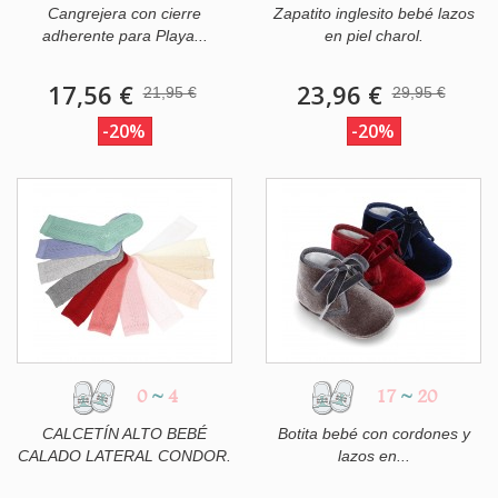
Cangrejera con cierre
Zapatito inglesito bebé lazos
adherente para Playa...
en piel charol.
17,56 €
23,96 €
21,95 €
29,95 €
-20%
-20%
0
~
4
17
~
20
CALCETÍN ALTO BEBÉ
Botita bebé con cordones y
CALADO LATERAL CONDOR.
lazos en...