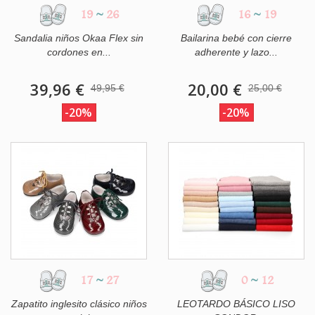
19
~
26
16
~
19
Sandalia niños Okaa Flex sin
Bailarina bebé con cierre
cordones en...
adherente y lazo...
39,96 €
20,00 €
49,95 €
25,00 €
-20%
-20%
17
~
27
0
~
12
Zapatito inglesito clásico niños
LEOTARDO BÁSICO LISO