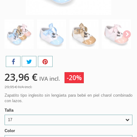
23,96 €
-20%
IVA incl.
29,95 €
IVA incl.
Zapatito tipo inglesito sin lengüeta para bebé en piel charol combinado
con lazos.
Talla
17
Color