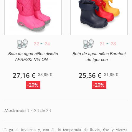
22
~
24
21
~
28
Bota de agua niños diseño
Bota de agua niños Barefoot
APRESKI NYLON...
de Igor con...
27,16 €
25,56 €
33,95 €
31,95 €
-20%
-20%
Mostrando 1 - 24 de 24
Llega el invierno y, con él, la temporada de lluvia, frío y viento.