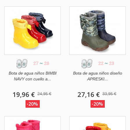
27
~
28
22
~
23
Bota de agua niños BIMBI
Bota de agua niños diseño
NAVY con cuello a...
APRESKI...
19,96 €
27,16 €
24,95 €
33,95 €
-20%
-20%