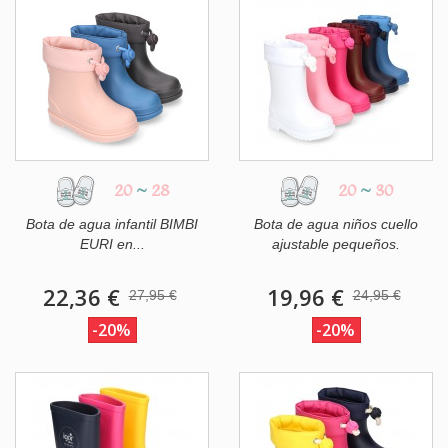
20
~
28
20
~
30
Bota de agua infantil BIMBI
Bota de agua niños cuello
EURI en...
ajustable pequeños.
22,36 €
19,96 €
27,95 €
24,95 €
-20%
-20%