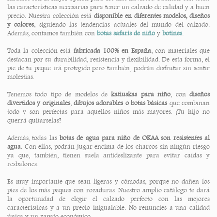
las características necesarias para tener un calzado de calidad y a buen
precio. Nuestra colección está
disponible en diferentes modelos, diseños
y colores
, siguiendo las tendencias actuales del mundo del calzado.
Además, contamos también con
botas safaris de niño
y
botines
.
Toda la colección está
fabricada 100% en España
, con materiales que
destacan por su durabilidad, resistencia y flexibilidad. De esta forma, el
pie de tu peque irá protegido pero también, podrán disfrutar sin sentir
molestias.
Tenemos todo tipo de modelos de
katiuskas para niño
, con
diseños
divertidos y originales
,
dibujos adorables o botas básicas
que combinan
todo y son perfectas para aquellos niños más mayores. ¡Tu hijo no
querrá quitarselas!
Además, todas las
botas de agua para niño de OKAA son resistentes al
agua
. Con ellas, podrán jugar encima de los charcos sin ningún riesgo
ya que, también, tienen suela antideslizante para evitar caídas y
resbalones.
Es muy importante que sean ligeras y cómodas, porque no dañen los
pies de los más peques con rozaduras. Nuestro amplio catálogo te dará
la oportunidad de elegir el calzado perfecto con las mejores
características y a un precio inigualable. No renuncies a una calidad
única y un zapato económico.