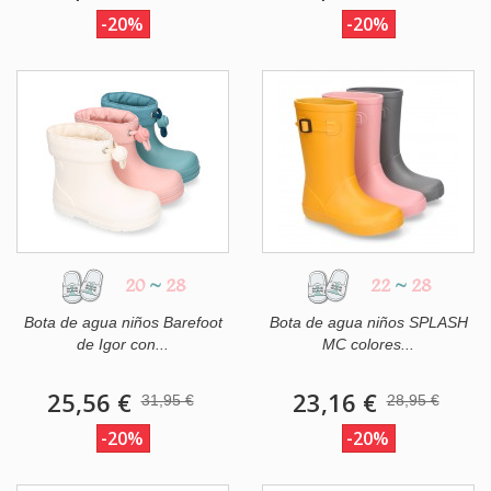
-20%
-20%
20
~
28
22
~
28
Bota de agua niños Barefoot
Bota de agua niños SPLASH
de Igor con...
MC colores...
25,56 €
23,16 €
31,95 €
28,95 €
-20%
-20%