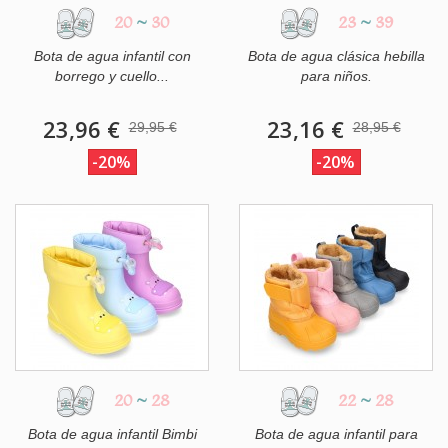
20
~
30
23
~
39
Bota de agua infantil con
Bota de agua clásica hebilla
borrego y cuello...
para niños.
23,96 €
23,16 €
29,95 €
28,95 €
-20%
-20%
20
~
28
22
~
28
Bota de agua infantil Bimbi
Bota de agua infantil para