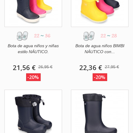
22
~
36
22
~
28
Bota de agua niños y niñas
Bota de agua niños BIMBI
estilo NÁUTICO.
NÁUTICO con...
21,56 €
22,36 €
26,95 €
27,95 €
-20%
-20%