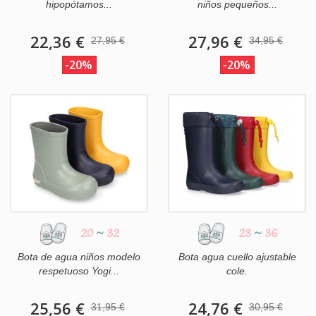
hipopótamos...
niños pequeños...
22,36 €
27,96 €
27,95 €
34,95 €
-20%
-20%
20
~
32
23
~
36
Bota de agua niños modelo
Bota agua cuello ajustable
respetuoso Yogi...
cole.
25,56 €
24,76 €
31,95 €
30,95 €