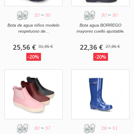
20
~
30
30
~
30
Bota de agua niños modelo
Bota agua BORREGO
respetuoso de...
mayores cuello ajustable.
25,56 €
22,36 €
31,95 €
27,95 €
-20%
-20%
30
~
37
28
~
31