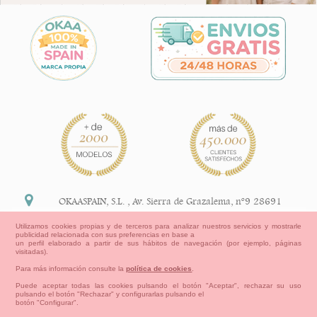
OKAASPAIN, S.L.
,
Av. Sierra de Grazalema, nº9 28691
Villanueva de la Cañada Madrid (España)
Utilizamos cookies propias y de terceros para analizar nuestros servicios y mostrarle
publicidad relacionada con sus preferencias en base a
+34 91 113 89 09
un perfil elaborado a partir de sus hábitos de navegación (por ejemplo, páginas
visitadas).
info@okaaspain.com
Para más información consulte la
política de cookies
.
Puede aceptar todas las cookies pulsando el botón "Aceptar", rechazar su uso
pulsando el botón "Rechazar" y configurarlas pulsando el
Información Legal
botón "Configurar".
Condiciones generales de compra, formas de pago ,