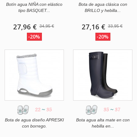
Botín agua NIÑA con elástico
Bota de agua clásica con
tipo BASQUET...
BRILLO y hebilla...
27,96 €
27,16 €
34,95 €
33,95 €
-20%
-20%
22
~
35
35
~
37
Bota de agua diseño APRESKI
Bota agua alta mate en con
con borrego.
hebilla en...