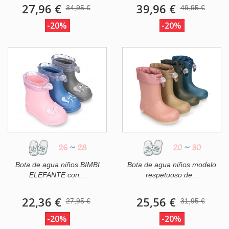
27,96 €
39,96 €
34,95 €
49,95 €
-20%
-20%
26
~
28
20
~
30
Bota de agua niños BIMBI
Bota de agua niños modelo
ELEFANTE con...
respetuoso de...
22,36 €
25,56 €
27,95 €
31,95 €
-20%
-20%