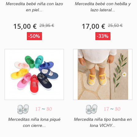
Mercedita bebé niña con lazo
Mercedita bebé con hebilla y
en piel...
lazo lateral...
15,00 €
17,00 €
29,95 €
25,50 €
-50%
-33%
17
~
30
17
~
30
Merceditas niña lona piqué
Mercedita niña tipo bamba en
con cierre...
lona VICHY...