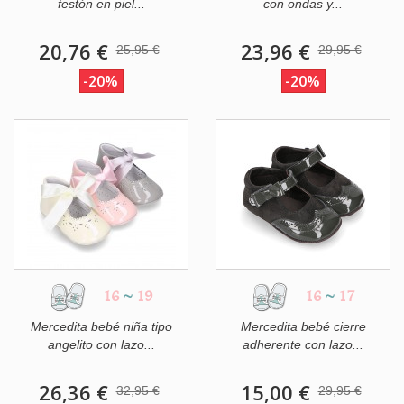
festón en piel...
con ondas y...
20,76 €
23,96 €
25,95 €
29,95 €
-20%
-20%
16
~
19
16
~
17
Mercedita bebé niña tipo
Mercedita bebé cierre
angelito con lazo...
adherente con lazo...
26,36 €
15,00 €
32,95 €
29,95 €