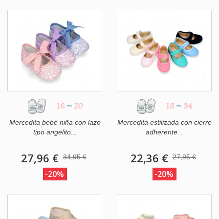
16
~
20
18
~
34
Mercedita bebé niña con lazo
Mercedita estilizada con cierre
tipo angelito...
adherente...
27,96 €
22,36 €
34,95 €
27,95 €
-20%
-20%