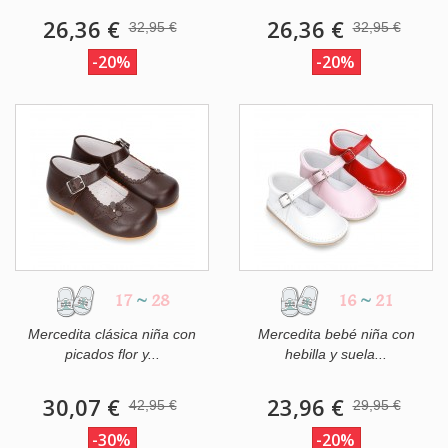
26,36 €
26,36 €
32,95 €
32,95 €
-20%
-20%
17
~
28
16
~
21
Mercedita clásica niña con
Mercedita bebé niña con
picados flor y...
hebilla y suela...
30,07 €
23,96 €
42,95 €
29,95 €
-30%
-20%