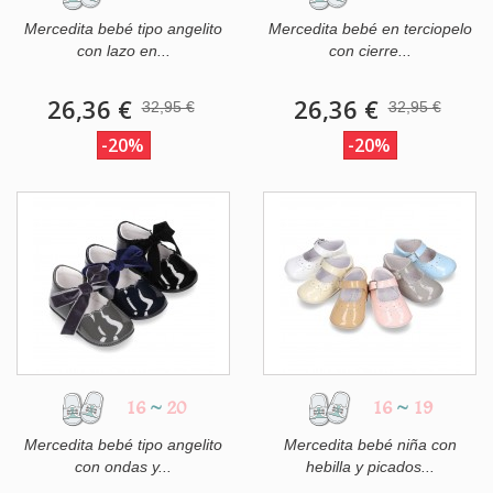
Mercedita bebé tipo angelito
Mercedita bebé en terciopelo
con lazo en...
con cierre...
26,36 €
26,36 €
32,95 €
32,95 €
-20%
-20%
16
~
20
16
~
19
Mercedita bebé tipo angelito
Mercedita bebé niña con
con ondas y...
hebilla y picados...