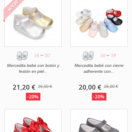
NUEVO
16
~
20
16
~
19
Mercedita bebé con botón y
Mercedita bebé con cierre
festón en piel...
adherente con...
21,20 €
20,00 €
26,50 €
25,00 €
-20%
-20%