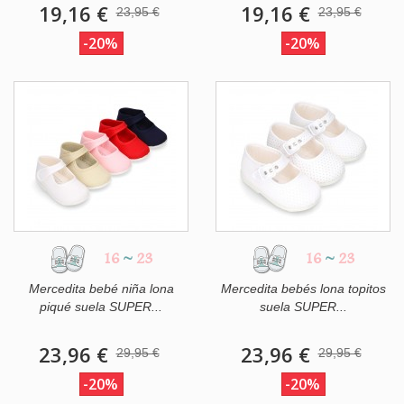
19,16 €
19,16 €
23,95 €
23,95 €
-20%
-20%
16
~
23
16
~
23
Mercedita bebé niña lona
Mercedita bebés lona topitos
piqué suela SUPER...
suela SUPER...
23,96 €
23,96 €
29,95 €
29,95 €
-20%
-20%