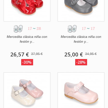
17
~
28
17
~
17
Mercedita clásica niña con
Mercedita clásica niña con
festón y...
festón y...
26,57 €
25,00 €
37,95 €
34,95 €
-30%
-28%