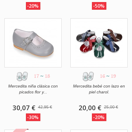
-20%
-50%
17
~
18
16
~
19
Mercedita niña clásica con
Mercedita bebé con lazo en
picados flor y...
piel charol.
30,07 €
20,00 €
42,95 €
25,00 €
-30%
-20%