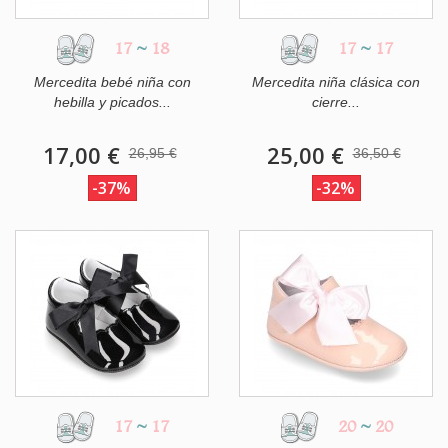
17
~
18
17
~
17
Mercedita bebé niña con
Mercedita niña clásica con
hebilla y picados...
cierre...
17,00 €
25,00 €
26,95 €
36,50 €
-37%
-32%
17
~
17
20
~
20