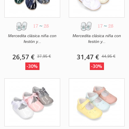
17
~
28
17
~
28
Mercedita clásica niña con
Mercedita clásica niña con
festón y...
festón y...
26,57 €
31,47 €
37,95 €
44,95 €
-30%
-30%