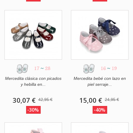
17
~
28
16
~
19
Mercedita clásica con picados
Mercedita bebé con lazo en
y hebilla en...
piel serraje...
30,07 €
15,00 €
42,95 €
24,95 €
-30%
-40%