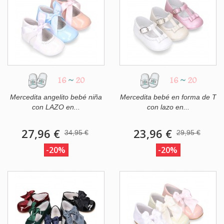
16
~
20
16
~
20
Mercedita angelito bebé niña
Mercedita bebé en forma de T
con LAZO en...
con lazo en...
27,96 €
23,96 €
34,95 €
29,95 €
-20%
-20%