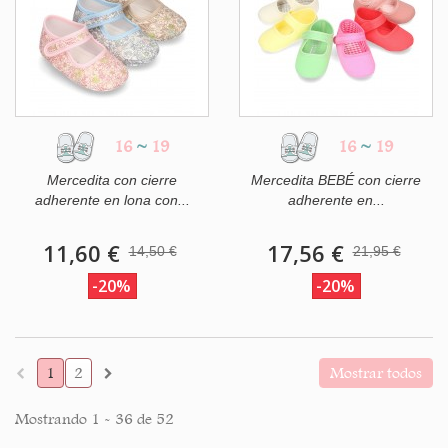
16
~
19
16
~
19
Mercedita con cierre
Mercedita BEBÉ con cierre
adherente en lona con...
adherente en...
11,60 €
17,56 €
14,50 €
21,95 €
-20%
-20%
1
2
Mostrar todos
Mostrando 1 - 36 de 52