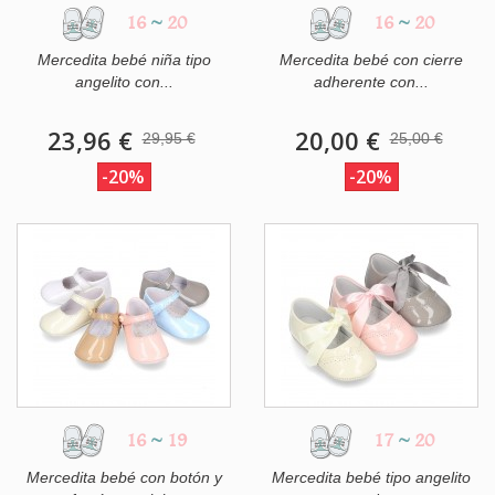
16
~
20
16
~
20
Mercedita bebé niña tipo
Mercedita bebé con cierre
angelito con...
adherente con...
23,96 €
20,00 €
29,95 €
25,00 €
-20%
-20%
16
~
19
17
~
20
Mercedita bebé con botón y
Mercedita bebé tipo angelito