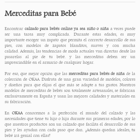
Merceditas para Bebé
Encontrar
calzado para bebés online ya se
a niño o niña
a veces puede
ser una tarea muy complicada. Durante estas edades, es muy
importante escoger un zapato que permita el correcto desarrollo de sus
pies, con modelos de zapatos blanditos, suaves y con mucha
calidad. Adem
ás, las tendencias de moda actuales van directas desde las
pasarelas al pie de tu bebé. y las merceditas deben ser un
imprescindible en el armario de cualquier hogar.
Por eso, que mejor opción que las
merceditas para bebés de ni
ña
de la
colección de OKAA. Disfruta de una gran variedad de modelos, colores
y diseños para que elijas el que más se adapte a tus gustos.
Nuestros
modelos de
m
erceditas de bebés son totalmente artesanales, se fabrican
exclusivamente
en España y usan las mejores calidades y materiales en
su fabricación.
En
OKAA
conocemos a la perfección el mundo del calzado y las
necesidades que tiene tu hijo o hija durante sus primeras edades, por lo
que nuestr
os productos
son un calzado que facilita el desarrollo de sus
pies y les ayud
an
con cada paso que d
a
n. ¡Además quedan ideales, tu
bebé irá genial con ellas!