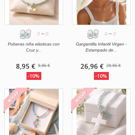
0
~
0
0
~
0
Pulseras niña elásticas con
Gargantilla Infantil Virgen -
Cruz y...
Estampado de...
8,95 €
26,96 €
9,95 €
29,95 €
-10%
-10%
NUEVO
NUEVO