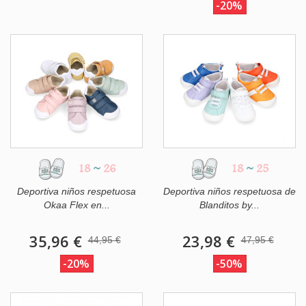
-20%
18
~
26
18
~
25
Deportiva niños respetuosa
Deportiva niños respetuosa de
Okaa Flex en...
Blanditos by...
35,96 €
23,98 €
44,95 €
47,95 €
-20%
-50%