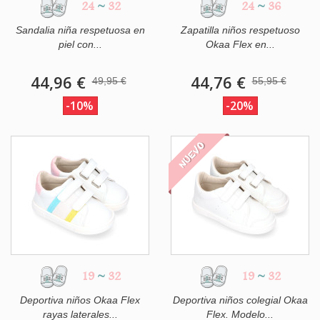
24
~
32
24
~
36
Sandalia niña respetuosa en
Zapatilla niños respetuoso
piel con...
Okaa Flex en...
44,96 €
44,76 €
49,95 €
55,95 €
-10%
-20%
NUEVO
19
~
32
19
~
32
Deportiva niños Okaa Flex
Deportiva niños colegial Okaa
rayas laterales...
Flex. Modelo...