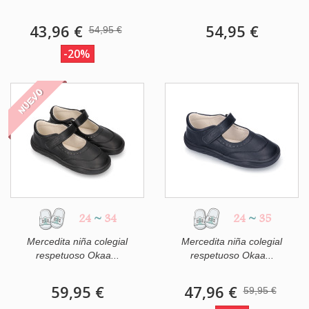
43,96 €
54,95 €
54,95 €
-20%
NUEVO
24
~
34
24
~
35
Mercedita niña colegial
Mercedita niña colegial
respetuoso Okaa...
respetuoso Okaa...
59,95 €
47,96 €
59,95 €