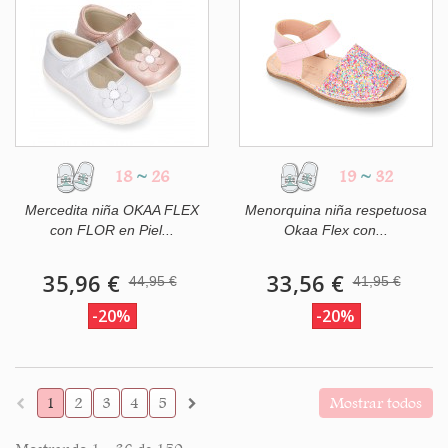
18
~
26
19
~
32
Mercedita niña OKAA FLEX
Menorquina niña respetuosa
con FLOR en Piel...
Okaa Flex con...
35,96 €
33,56 €
44,95 €
41,95 €
-20%
-20%
1
2
3
4
5
Mostrar todos