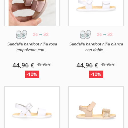
24
~
32
24
~
32
Sandalia barefoot niña rosa
Sandalia barefoot niña blanca
empolvado con...
con doble...
44,96 €
44,96 €
49,95 €
49,95 €
-10%
-10%