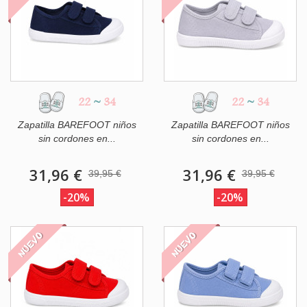
22
~
34
22
~
34
Zapatilla BAREFOOT niños
Zapatilla BAREFOOT niños
sin cordones en...
sin cordones en...
31,96 €
31,96 €
39,95 €
39,95 €
-20%
-20%
NUEVO
NUEVO