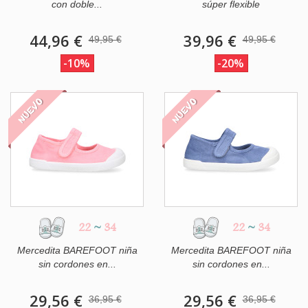
con doble...
súper flexible
44,96 €
39,96 €
49,95 €
49,95 €
-10%
-20%
NUEVO
NUEVO
22
~
34
22
~
34
Mercedita BAREFOOT niña
Mercedita BAREFOOT niña
sin cordones en...
sin cordones en...
29,56 €
29,56 €
36,95 €
36,95 €