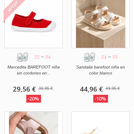
NUEVO
22
~
34
24
~
35
Mercedita BAREFOOT niña
Sandalia barefoot niña en
sin cordones en...
color blanco
29,56 €
44,96 €
36,95 €
49,95 €
-20%
-10%