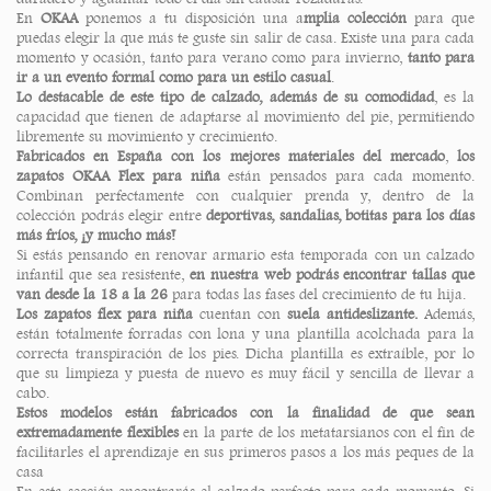
En
OKAA
ponemos a tu disposición una a
mplia colección
para que
puedas elegir la que más te guste sin salir de casa. Existe una para cada
momento y ocasión, tanto para verano como para invierno,
tanto para
ir a un evento formal como para un estilo casual
.
Lo destacable de este tipo de calzado, además de su comodidad
, es la
capacidad que tienen de adaptarse al movimiento del pie, permitiendo
libremente su movimiento y crecimiento.
Fabricados en España con los mejores materiales del mercado
,
los
zapatos OKAA Flex
para niña
están pensados para cada momento.
Combinan perfectamente con cualquier prenda y, dentro de la
colección podrás elegir entre
deportivas, sandalias, botitas para los días
más fríos, ¡y mucho más!
Si estás pensando en renovar armario esta temporada con un calzado
infantil que sea resistente,
en nuestra web podrás encontrar tallas que
van desde la 18 a la 26
para todas las fases del crecimiento de tu hija.
Los zapatos flex para niña
cuentan con
suela antideslizante.
Además,
están totalmente forradas con lona y una plantilla acolchada para la
correcta transpiración de los pies. Dicha plantilla es extraíble, por lo
que su limpieza y puesta de nuevo es muy fácil y sencilla de llevar a
cabo.
Estos modelos están fabricados con la finalidad de que sean
extremadamente flexibles
en la parte de los metatarsianos con el fin de
facilitarles el aprendizaje en sus primeros pasos a los más peques de la
casa