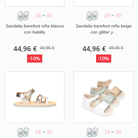
24
~
30
25
~
35
Sandalia barefoot niña blanca
Sandalia barefoot niña beige
con hebilla
con glitter y...
44,96 €
44,96 €
49,95 €
49,95 €
-10%
-10%
24
~
32
19
~
26