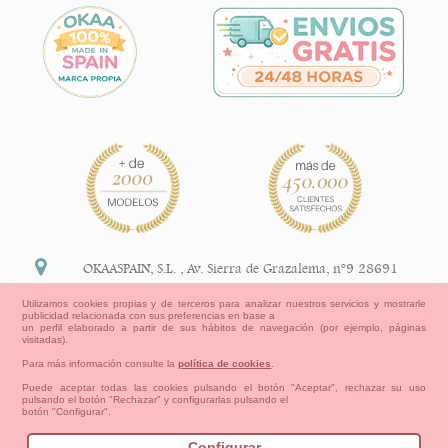
OKAASPAIN, S.L.
,
Av. Sierra de Grazalema, nº9 28691
Villanueva de la Cañada Madrid (España)
Utilizamos cookies propias y de terceros para analizar nuestros servicios y mostrarle
publicidad relacionada con sus preferencias en base a
+34 91 113 89 09
un perfil elaborado a partir de sus hábitos de navegación (por ejemplo, páginas
visitadas).
info@okaaspain.com
Para más información consulte la
política de cookies
.
Puede aceptar todas las cookies pulsando el botón "Aceptar", rechazar su uso
pulsando el botón "Rechazar" y configurarlas pulsando el
Información Legal
botón "Configurar".
Condiciones generales de compra, formas de pago ,
política de devoluciones y reembolsos
Configurar