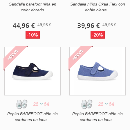
Sandalia barefoot niña en
Sandalia niños Okaa Flex con
color dorado
doble cierre...
44,96 €
39,96 €
49,95 €
49,95 €
-10%
-20%
NUEVO
NUEVO
22
~
34
22
~
34
Pepito BAREFOOT niño sin
Pepito BAREFOOT niño sin
cordones en lona...
cordones en lona...