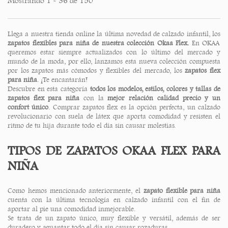
Mostrando 1 - 36 de 150
Llega a nuestra tienda online la última novedad de calzado infantil, los
zapatos flexibles para niña de nuestra colección Okaa Flex.
En OKAA
queremos estar siempre actualizados con lo último del mercado y
mundo de la moda, por ello, lanzamos esta nueva colección compuesta
por los zapatos más cómodos y flexibles del mercado, los
zapatos flex
para niña
. ¡Te encantarán!
Descubre en esta categoría
todos los modelos, estilos, colores y tallas de
zapatos flex para niña
con la
mejor relación calidad precio y un
confort único
. Comprar zapatos flex es la opción perfecta, un calzado
revolucionario con suela de látex que aporta comodidad y resisten el
ritmo de tu hija durante todo el día sin causar molestias.
TIPOS DE ZAPATOS OKAA FLEX PARA
NIÑA
Como hemos mencionado anteriormente, el
zapato flexible para niña
cuenta con la última tecnología en calzado infantil con el fin de
aportar al pie una comodidad inmejorable.
Se trata de un zapato único, muy flexible y versátil, además de ser
duradero y aguantar todo el día sin causar rozaduras.