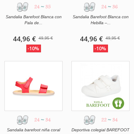
24
~
35
24
~
36
Sandalia Barefoot Blanca con
Sandalia Barefoot Blanca con
Pala de...
Hebilla –...
44,96 €
44,96 €
49,95 €
49,95 €
-10%
-10%
24
~
34
22
~
34
Sandalia barefoot niña coral
Deportiva colegial BAREFOOT