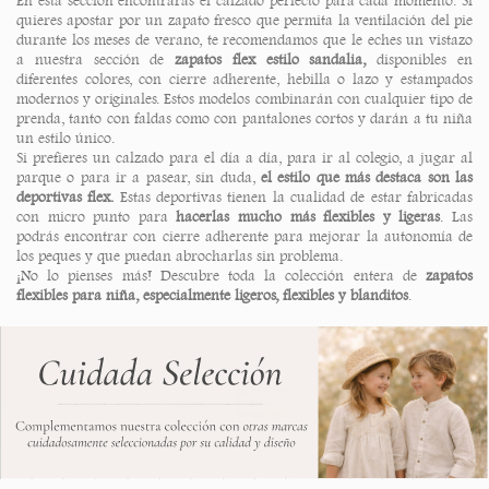
En esta sección encontrarás el calzado perfecto para cada momento. Si
quieres apostar por un zapato fresco que permita la ventilación del pie
durante los meses de verano, te recomendamos que le eches un vistazo
a nuestra sección de
zapatos flex estilo sandalia,
disponibles en
diferentes colores, con cierre adherente, hebilla o lazo y estampados
modernos y originales. Estos modelos combinarán con cualquier tipo de
prenda, tanto con faldas como con pantalones cortos y darán a tu niña
un estilo único.
Si prefieres un calzado para el día a día, para ir al colegio, a jugar al
parque o para ir a pasear, sin duda,
el estilo que más destaca son las
deportivas flex.
Estas deportivas tienen la cualidad de estar fabricadas
con micro punto para
hacerlas mucho más flexibles y ligeras
. Las
podrás encontrar con cierre adherente para mejorar la autonomía de
los peques y que puedan abrocharlas sin problema.
¡No lo pienses más! Descubre toda la colección entera de
zapatos
flexibles para niña,
especialmente ligeros, flexibles y blanditos
.