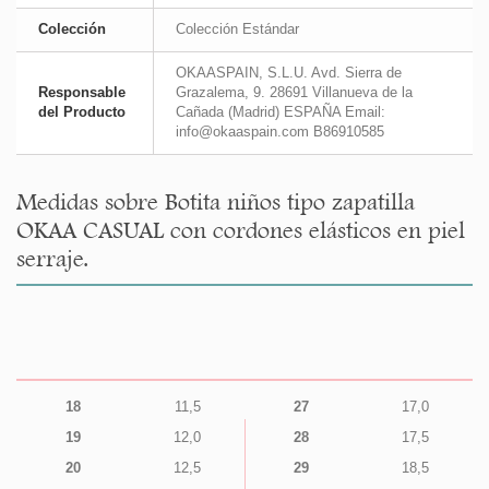
Colección
Colección Estándar
OKAASPAIN, S.L.U. Avd. Sierra de
Responsable
Grazalema, 9. 28691 Villanueva de la
del Producto
Cañada (Madrid) ESPAÑA Email:
info@okaaspain.com B86910585
Medidas sobre Botita niños tipo zapatilla
OKAA CASUAL con cordones elásticos en piel
serraje.
18
11,5
27
17,0
19
12,0
28
17,5
20
12,5
29
18,5