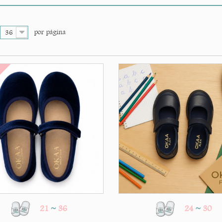
por página
36
O
21
~
36
24
~
30