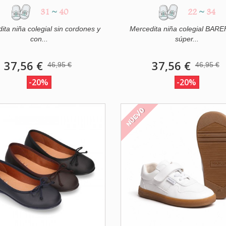
31
~
40
22
~
34
ita niña colegial sin cordones y
Mercedita niña colegial BA
con...
súper...
37,56 €
37,56 €
46,95 €
46,95 €
-20%
-20%
NUEVO