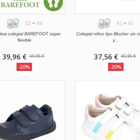
22
~
34
31
~
41
tiva colegial BAREFOOT súper
Colegial niños tipo Blucher sin 
flexible
y...
39,96 €
37,56 €
49,95 €
46,95 €
-20%
-20%