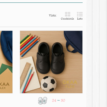
Vista:
Cuadrícula
Lista
24
~
30