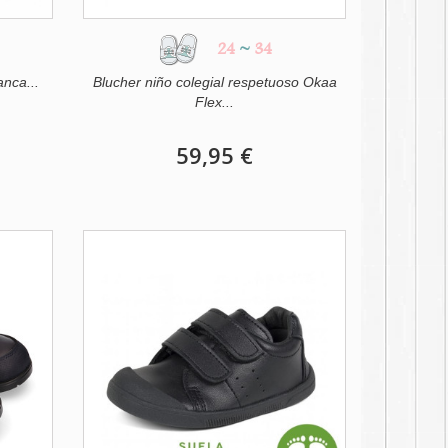
24
~
34
anca...
Blucher niño colegial respetuoso Okaa
Flex...
59,95 €