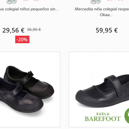
va colegial niños pequeños sin...
Mercedita niña colegial resp
Okaa...
29,56 €
59,95 €
36,95 €
-20%