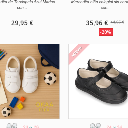
dita de Terciopelo Azul Marino
Mercedita niña colegial sin cor
con...
con...
29,95 €
35,96 €
44,95 €
-20%
NUEVO
23
~
28
24
~
34