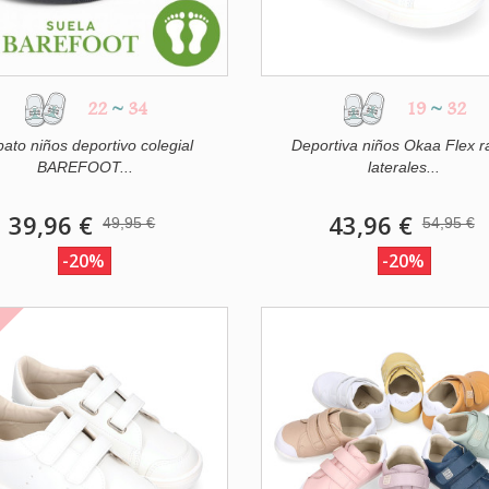
22
~
34
19
~
32
ato niños deportivo colegial
Deportiva niños Okaa Flex r
BAREFOOT...
laterales...
39,96 €
43,96 €
49,95 €
54,95 €
-20%
-20%
O