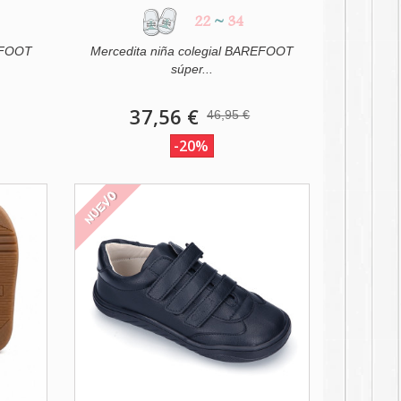
22
~
34
REFOOT
Mercedita niña colegial BAREFOOT
súper...
37,56 €
46,95 €
-20%
NUEVO