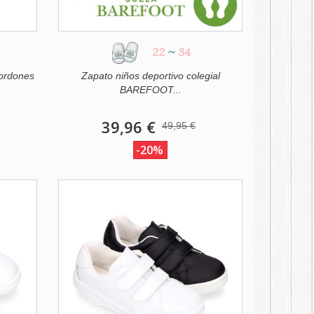
22
~
34
cordones
Zapato niños deportivo colegial
BAREFOOT...
39,96 €
49,95 €
-20%