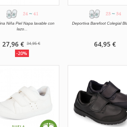
24
~
41
23
~
34
rina Niña Piel Napa lavable con
Deportiva Barefoot Colegial Bl
lazo...
27,96 €
64,95 €
34,95 €
-20%