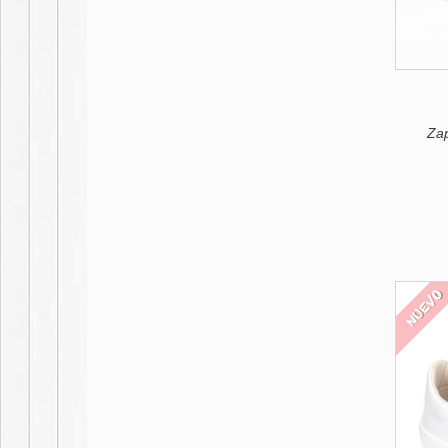
Zap
NUEV