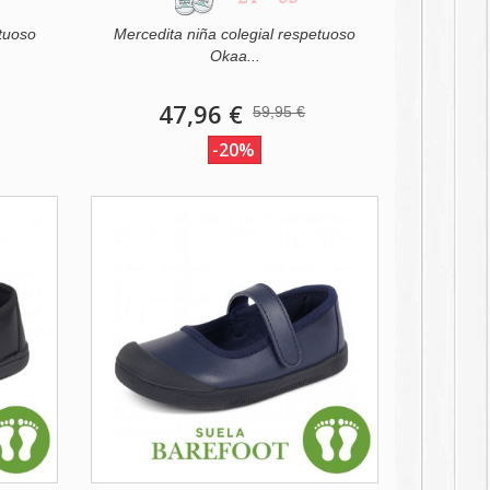
etuoso
Mercedita niña colegial respetuoso
Okaa...
47,96 €
59,95 €
-20%