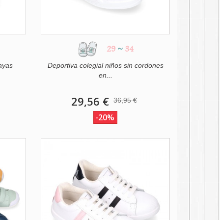
29
~
34
ayas
Deportiva colegial niños sin cordones
en...
29,56 €
36,95 €
-20%