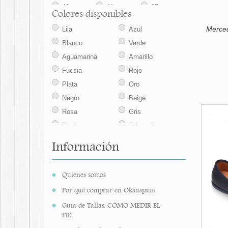
40
41
35
Colores disponibles
42
43
44
Merced
Lila
Azul
45
Blanco
Verde
Aguamarina
Amarillo
Fucsia
Rojo
Plata
Oro
Negro
Beige
Rosa
Gris
Burdeos
Gris perla
Visón
Marrón
Información
Azulón
Arena
Cuero
Azul marino
Quiénes somos
Porcelana
Marfil
Por qué comprar en Okaaspain
Limón
Melocotón
Guía de Tallas. CÓMO MEDIR EL
Yema
PIE