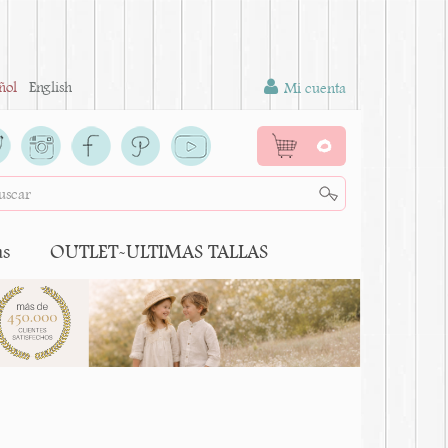
ñol
English
Mi cuenta
0
as
OUTLET-ULTIMAS TALLAS