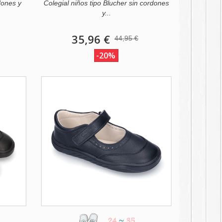
dones y
Colegial niños tipo Blucher sin cordones
y...
35,96 €
44,95 €
-20%
24
~
35