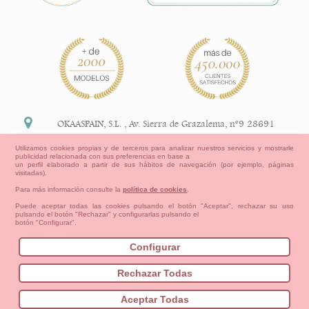
OKAASPAIN, S.L.
,
Av. Sierra de Grazalema, nº9 28691
Villanueva de la Cañada Madrid (España)
Utilizamos cookies propias y de terceros para analizar nuestros servicios y mostrarle
publicidad relacionada con sus preferencias en base a
+34 91 113 89 09
un perfil elaborado a partir de sus hábitos de navegación (por ejemplo, páginas
visitadas).
info@okaaspain.com
Para más información consulte la
política de cookies
.
Puede aceptar todas las cookies pulsando el botón "Aceptar", rechazar su uso
pulsando el botón "Rechazar" y configurarlas pulsando el
Información Legal
botón "Configurar".
Condiciones generales de compra, formas de pago ,
política de devoluciones y reembolsos
Configurar
Privacidad
Aviso Legal
Aviso Cookies
Contacto
Mapa del sitio
Cómo crear tu cuenta OKAA.
Rechazar Todas
Bebés
Pequeños/as
Niña
Niño
Mamas & Papas
Aceptar Todas
NUEVA COLECCION
OUTLET-ULTIMAS TALLAS