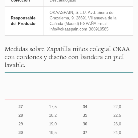
Colección
Descatalogado
OKAASPAIN, S.L.U. Avd. Sierra de
Responsable
Grazalema, 9. 28691 Villanueva de la
del Producto
Cañada (Madrid) ESPAÑA Email:
info@okaaspain.com B86910585
Medidas sobre Zapatilla niños colegial OKAA
con cordones y diseño con bandera en piel
lavable.
27
17,5
34
22,0
28
18,2
35
22,5
29
19,0
36
23,0
30
19,5
37
24,0