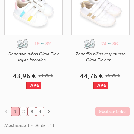
19
~
32
24
~
36
Deportiva niños Okaa Flex
Zapatilla niños respetuoso
rayas laterales...
Okaa Flex en...
43,96 €
44,76 €
54,95 €
55,95 €
-20%
-20%
1
2
3
4
Mostrar todos
Mostrando 1 - 36 de 141