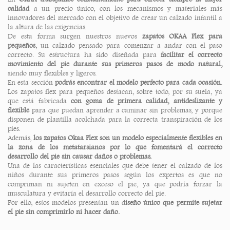
calidad
a un precio único, con los mecanismos y materiales más
innovadores del mercado con el objetivo de crear un calzado infantil a
la altura de las exigencias.
De esta forma surgen nuestros nuevos
zapatos OKAA Flex para
pequeños
, un calzado pensado para comenzar a andar con el paso
correcto. Su estructura ha sido diseñada para
facilitar el correcto
movimiento del pie durante sus primeros pasos de modo natural,
siendo muy flexibles y ligeros.
En esta sección
podrás encontrar el modelo perfecto para cada ocasión
.
Los zapatos flex para pequeños destacan, sobre todo, por su suela, ya
que está fabricada
con goma de primera calidad, antideslizante y
flexible
para que puedan aprender a caminar sin problemas, y porque
disponen de plantilla acolchada para la correcta transpiración de los
pies.
Además,
los zapatos Okaa Flex son un modelo especialmente flexibles en
la zona de los metatarsianos por lo que fomentará el correcto
desarrollo del pie sin causar daños o problemas.
Una de las características esenciales que debe tener el calzado de los
niños durante sus primeros pasos según los expertos es que no
compriman ni sujeten en exceso el pie, ya que podría forzar la
musculatura y evitaría el desarrollo correcto del pie.
Por ello, estos modelos presentan un d
iseño único que permite sujetar
el pie sin comprimirlo ni hacer daño.