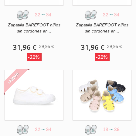
22
~
34
22
~
34
Zapatilla BAREFOOT niños
Zapatilla BAREFOOT niños
sin cordones en...
sin cordones en...
31,96 €
31,96 €
39,95 €
39,95 €
-20%
-20%
NUEVO
22
~
34
19
~
26