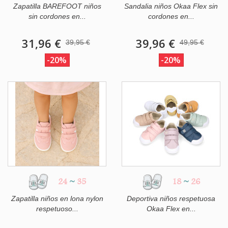
Zapatilla BAREFOOT niños
Sandalia niños Okaa Flex sin
sin cordones en...
cordones en...
31,96 €
39,96 €
39,95 €
49,95 €
-20%
-20%
24
~
35
18
~
26
Zapatilla niños en lona nylon
Deportiva niños respetuosa
respetuoso...
Okaa Flex en...