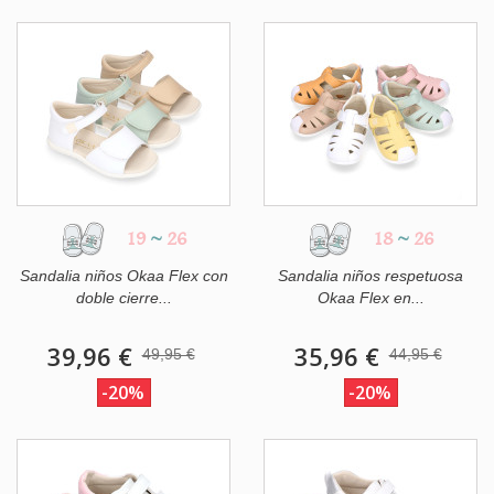
19
~
26
18
~
26
Sandalia niños Okaa Flex con
Sandalia niños respetuosa
doble cierre...
Okaa Flex en...
39,96 €
35,96 €
49,95 €
44,95 €
-20%
-20%