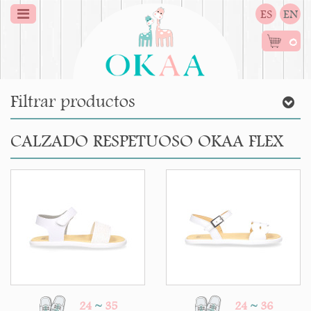
ES
EN
0
Filtrar productos
CALZADO RESPETUOSO OKAA FLEX
24
~
35
24
~
36