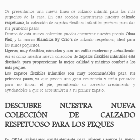
Os presentamos una nueva línea de calzado infantil para los más
pequeños de la casa. En esta sección encontrarás nuestro
calzado
respetuoso
, la colección de zapatos flexibles infantiles perfecta para dar
sus primeros pasos.
Dentro de esta nueva colección puedes encontrar nuestra propia
Okaa
Flex
, y la marca
Blanditos By Crio´s
de calzado respetuoso, ideal para
los niños pequeños.
Ligeros, muy flexibles, cómodos y con un estilo moderno y actualizado
.
Así es como nuestra nueva colección de
zapatos flexibles infantiles
está
diseñada para proporcionar la mejor calidad y máximo confort a los
más peques.
Los zapatos flexibles infantiles son muy recomendables para sus
primeros pasos
, ya que poseen una gran resistencia y están pensados
para no forzar el pie, permitiendo su correcto crecimiento y
ayudándoles a que se acostumbren a su primer zapato.
DESCUBRE NUESTRA NUEVA
COLECCIÓN DE CALZADO
RESPETUOSO PARA LOS PEQUES
En
OKAA
trabajamos constantemente para ofrecer siempre la mejor