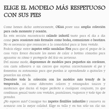
ELIGE EL MODELO MÁS RESPETUOSO
CON SUS PIES
Como hemos dicho anteriormente,
OKAA
posee una
amplia colección
para cada momento y ocasión.
En esta sección encontrarás
calzado infantil
tanto para el día a día
como
para ocasiones más formales como bodas, comuniones o bautizos.
No es necesario que renuncies a la comodidad para ir bien vestido.
Podrás elegir entre
zapatos estilo sandalias Flex
para que el peque de la
casa vaya fresco durante los meses de calor o botitas cómodas para
aguantar su ritmo y protegerle del frío en invierno.
Del mismo modo,
disponemos de modelos para pequeños sin cordones
,
con cinta adhesiva o sin cierres que sujetan correctamente el pie y
fomentan su autonomía para que puedan ir aprendiendo a quitarlos y
ponerlos sin ayuda.
Descubre toda la colección con los modelos más trendy de la
temporada
, así como diferentes colores y estampados únicos y
modernos que darán el toque perfecto a cualquier conjunto, ya que
combinan genial tanto con vestidos, pantalones, vaqueros y todo tipo de
prendas.
¡No esperes más! Consigue tus
zapatos flexibles infantiles
y renueva su
armario con la mejor calidad. Elige su talla y en tan sólo un clic sin