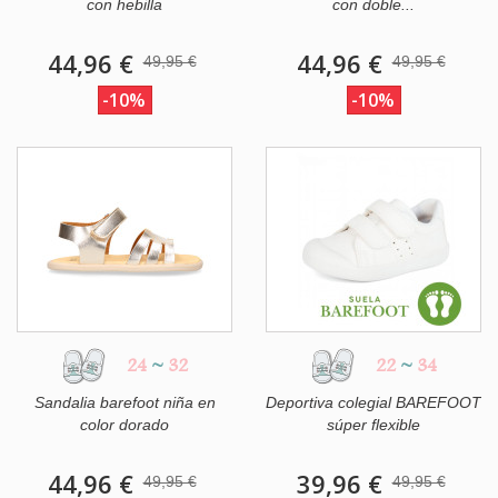
con hebilla
con doble...
44,96 €
44,96 €
49,95 €
49,95 €
-10%
-10%
24
~
32
22
~
34
Sandalia barefoot niña en
Deportiva colegial BAREFOOT
color dorado
súper flexible
44,96 €
39,96 €
49,95 €
49,95 €