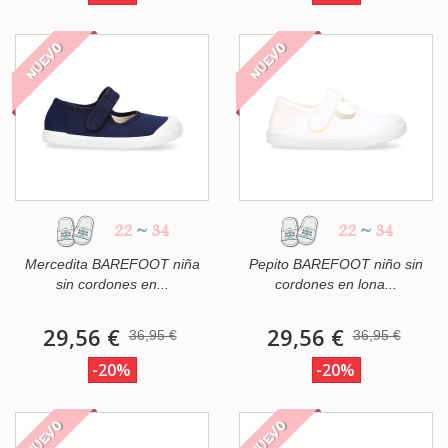
NUEVO
NUEVO
22
~
34
22
~
34
Mercedita BAREFOOT niña
Pepito BAREFOOT niño sin
sin cordones en...
cordones en lona...
29,56 €
29,56 €
36,95 €
36,95 €
-20%
-20%
NUEVO
NUEVO