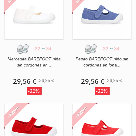
22
~
34
22
~
34
Mercedita BAREFOOT niña
Pepito BAREFOOT niño sin
sin cordones en...
cordones en lona...
29,56 €
29,56 €
36,95 €
36,95 €
-20%
-20%
NUEVO
NUEVO