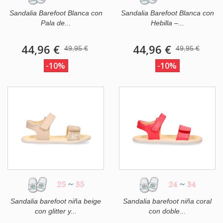
Sandalia Barefoot Blanca con
Sandalia Barefoot Blanca con
Pala de...
Hebilla –...
44,96 €
44,96 €
49,95 €
49,95 €
-10%
-10%
25
~
35
24
~
34
Sandalia barefoot niña beige
Sandalia barefoot niña coral
con glitter y...
con doble...