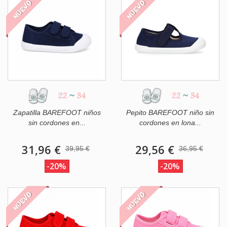
NUEVO
NUEVO
22
~
34
22
~
34
Zapatilla BAREFOOT niños
Pepito BAREFOOT niño sin
sin cordones en...
cordones en lona...
31,96 €
29,56 €
39,95 €
36,95 €
-20%
-20%
NUEVO
NUEVO