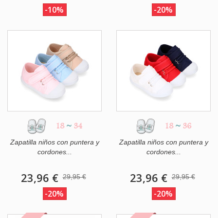
-10%
-20%
18
~
34
18
~
36
Zapatilla niños con puntera y
Zapatilla niños con puntera y
cordones...
cordones...
23,96 €
23,96 €
29,95 €
29,95 €
-20%
-20%