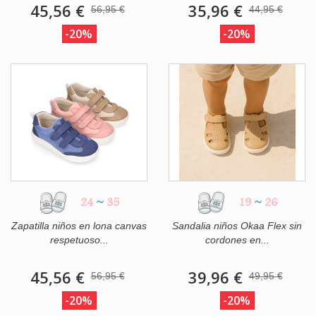
45,56 €
35,96 €
56,95 €
44,95 €
-20%
-20%
24
~
35
19
~
26
Zapatilla niños en lona canvas
Sandalia niños Okaa Flex sin
respetuoso...
cordones en...
45,56 €
39,96 €
56,95 €
49,95 €
-20%
-20%