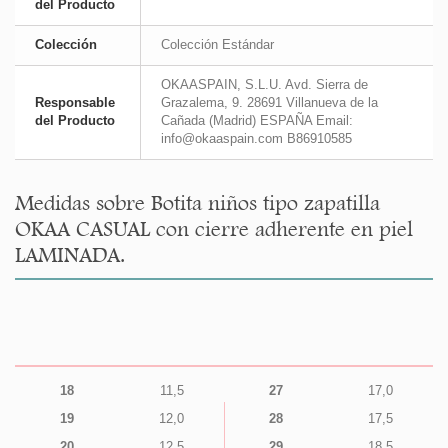
del Producto
Colección
Colección Estándar
OKAASPAIN, S.L.U. Avd. Sierra de
Responsable
Grazalema, 9. 28691 Villanueva de la
del Producto
Cañada (Madrid) ESPAÑA Email:
info@okaaspain.com B86910585
Medidas sobre Botita niños tipo zapatilla
OKAA CASUAL con cierre adherente en piel
LAMINADA.
18
11,5
27
17,0
19
12,0
28
17,5
20
12,5
29
18,5