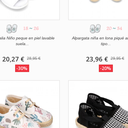
18
~
26
20
~
34
lia Niño peque en piel lavable
Alpargata niña en lona piqué 
suela...
tipo...
20,27 €
23,96 €
28,95 €
29,95 €
-30%
-20%