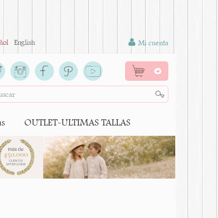
ñol
English
Mi cuenta
0
as
OUTLET-ULTIMAS TALLAS