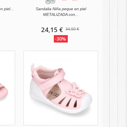
 piel...
Sandalia Niña peque en piel
METALIZADA con...
24,15 €
34,50 €
-30%