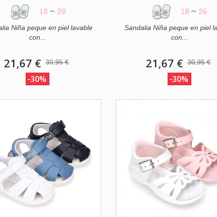
18
~
26
18
~
26
lia Niña peque en piel lavable
Sandalia Niña peque en piel l
con...
con...
21,67 €
21,67 €
30,95 €
30,95 €
-30%
-30%