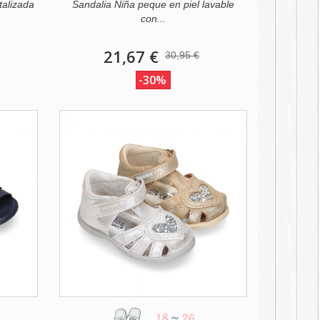
talizada
Sandalia Niña peque en piel lavable
con...
21,67 €
30,95 €
-30%
18
~
26