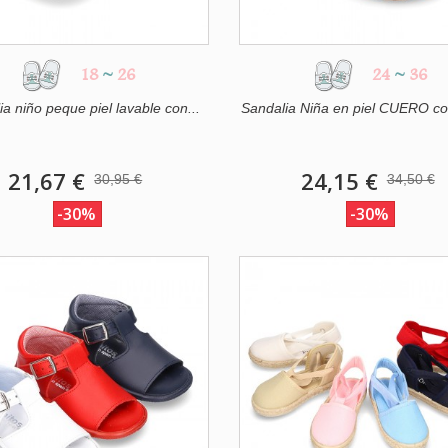
18
~
26
24
~
36
a niño peque piel lavable con...
Sandalia Niña en piel CUERO con 
21,67 €
24,15 €
30,95 €
34,50 €
-30%
-30%