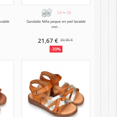
18
~
26
avable
Sandalia Niña peque en piel lavable
con...
21,67 €
30,95 €
-30%