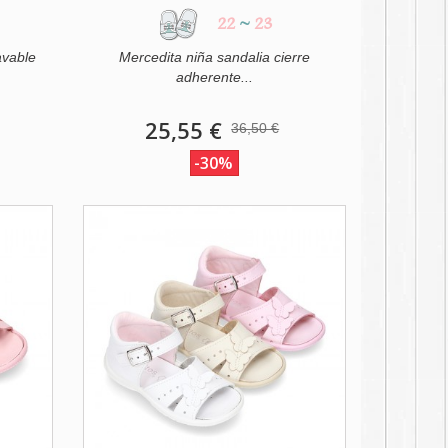
22
~
23
avable
Mercedita niña sandalia cierre
adherente...
25,55 €
36,50 €
-30%