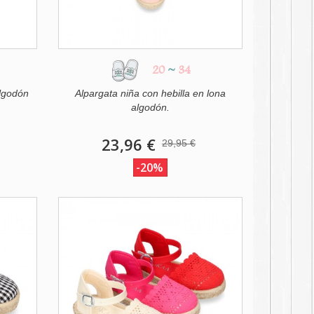
20
~
34
algodón
Alpargata niña con hebilla en lona
algodón.
23,96 €
29,95 €
-20%