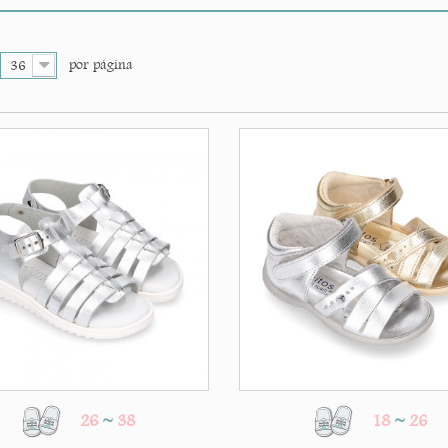
por página
36
26
~
38
18
~
26