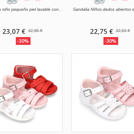
 niño pequeño piel lavable con...
Sandalia NIños dedos abiertos en
23,07 €
22,75 €
32,95 €
32,50 €
-30%
-30%