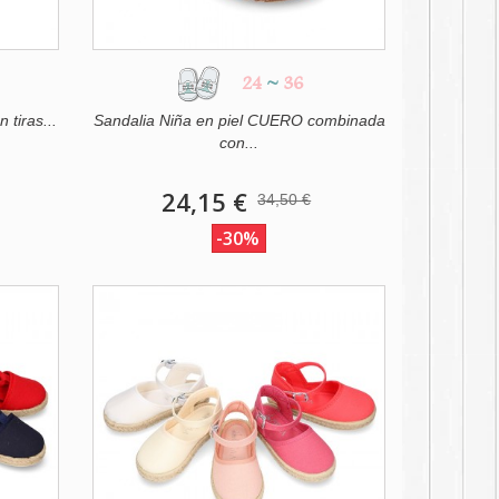
24
~
36
tiras...
Sandalia Niña en piel CUERO combinada
con...
24,15 €
34,50 €
-30%