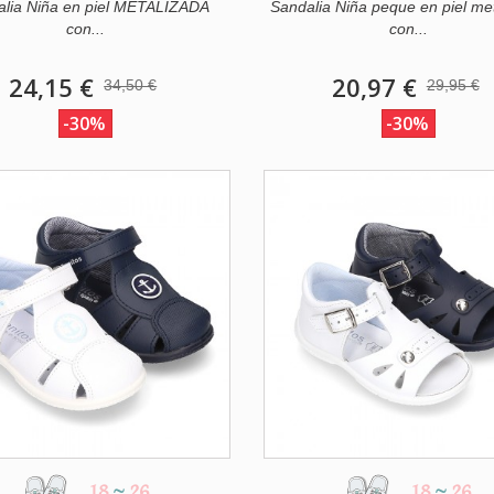
alia Niña en piel METALIZADA
Sandalia Niña peque en piel me
con...
con...
24,15 €
20,97 €
34,50 €
29,95 €
-30%
-30%
18
~
26
18
~
26