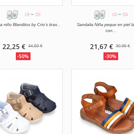
18
~
25
18
~
26
a niño Blanditos by Crio’s tiras...
Sandalia Niña peque en piel l
con...
22,25 €
21,67 €
44,50 €
30,95 €
-50%
-30%