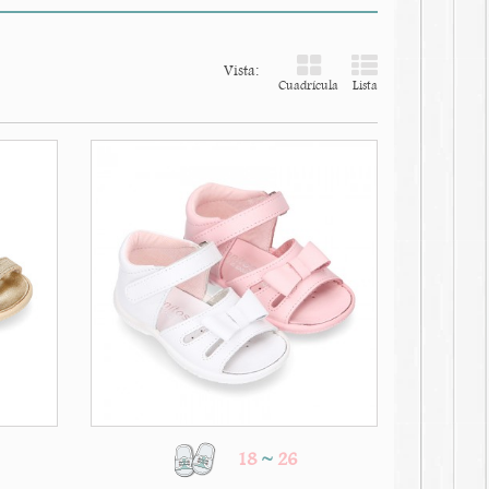
Vista:
Cuadrícula
Lista
18
~
26