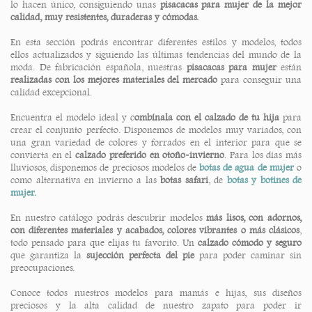
lo hacen único, consiguiendo unas
pisacacas para mujer de la mejor
calidad, muy resistentes, duraderas y cómodas.
En esta sección podrás encontrar diferentes estilos y modelos, todos
ellos actualizados y siguiendo las últimas tendencias del mundo de la
moda. De fabricación española, nuestras
pisacacas para mujer
están
realizadas con los mejores materiales del mercado
para conseguir una
calidad excepcional.
Encuentra el modelo ideal y c
ombínala con el calzado de tu hija
para
crear el conjunto perfecto. Disponemos de modelos muy variados, con
una gran variedad de colores y forrados en el interior para que se
convierta en el
calzado preferido en otoño-invierno
. Para los días más
lluviosos, disponemos de preciosos modelos de
botas de agua de mujer
o
como alternativa en invierno a las
botas safari
, de
botas y botines de
mujer.
En nuestro catálogo podrás descubrir modelos
más lisos, con adornos,
con diferentes materiales y acabados, colores vibrantes o más clásicos
,
todo pensado para que elijas tu favorito. Un
calzado cómodo y seguro
que garantiza la
sujección perfecta del pie
para poder caminar sin
preocupaciones.
Conoce todos nuestros modelos para mamás e hijas, sus diseños
preciosos y la alta calidad de nuestro zapato para poder ir