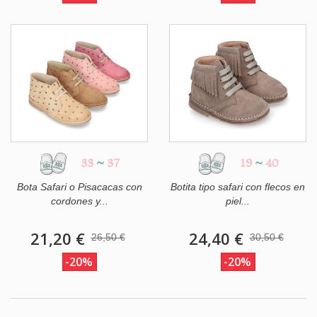
33
~
37
19
~
40
Bota Safari o Pisacacas con
Botita tipo safari con flecos en
cordones y...
piel...
21,20 €
24,40 €
26,50 €
30,50 €
-20%
-20%