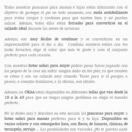
Todas nuestras pisacacas para mamás e hijas están fabricadas con el
objetivo de proteger el pie en todo momento, con
suela antideslizante
para evitar riesgos y cordones para que sujeten bien y no puedan
salirse. Además, todas ellas están
forradas para convertirse en el
calzado ideal
durante los meses de invierno.
Además, son
muy fáciles de combinar
y se convertirán en un
imprescindible para el día a día. Combina nuestros estilos con tus
looks favoritos, elige el color que más te guste y crea el conjunto
perfecto para cada ocasión.
Con nuestras
botas safari para mujer
podrás pasar horas jugando con
los peques de la casa sin sufrir ningún daño en tus pies, ya que resisten
su ritmo y son un calzado muy cómodo. Tanto para ir al parque, a
pasear, a comidas familiares, a la oficina, son ideales.
Además, en
OKAA
están disponibles en diferentes
tallas que van desde la
18 a la 45
para que no tengas ningún problema en elegir el tamaño
perfecto.
No lo dudes más y descubre en esta sección las
pisacacas para mujer
o
botas safari para mamás
perfectas para ti y tu hija.
Disponibles en
varios colores y con estampados lisos, con flecos, de lunares, clásicas, de
terciopelo, serraje…
Las posibilidades son variadas. ¡No te pierdas nada