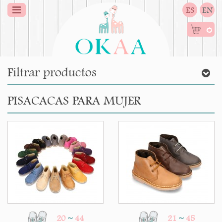
ES
EN
0
Filtrar productos
PISACACAS PARA MUJER
20
~
44
21
~
45