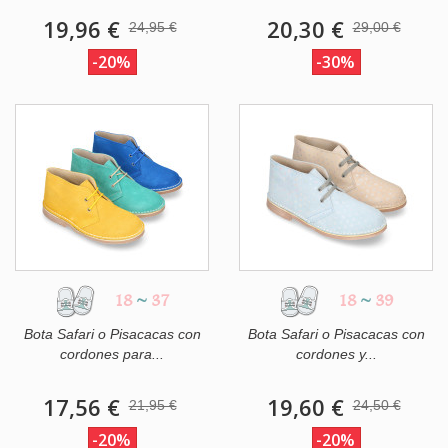
19,96 €
20,30 €
24,95 €
29,00 €
-20%
-30%
18
~
37
18
~
39
Bota Safari o Pisacacas con
Bota Safari o Pisacacas con
cordones para...
cordones y...
17,56 €
19,60 €
21,95 €
24,50 €
-20%
-20%