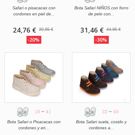
Safari o pisacacas con
Bota Safari NIÑOS con forro
cordones en piel de...
de pelo con...
24,76 €
31,46 €
30,95 €
44,95 €
-20%
-30%
18
~
41
22
~
45
Bota Safari o Pisacacas con
Bota Safari suela, cosido y
cordones y en...
cordones a...