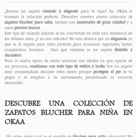
¿Buscas un zapato
cómodo y elegante
para tu hija? En OKAA te
traemos la solución perfecta. Descubre nuestra nueva colección de
zapatos blucher para niña
, hechos con
materiales de gran calidad
y a
unos
precios únicos.
Este tipo de calzado infantil se ha convertido en toda una tendencia en
los últimos años, ¡y no nos extraña! No solo destaca por su
elegancia
ya
que es el zapato para niña perfecto para ocasiones especiales, bodas,
cumpleaños, bautizos… Sino que también es un zapato
flexible y
duradero.
Para la nueva época de otoño-invierno son ideales ya que, aparte de
ser preciosos,
combinan con todo tipo de estilos y looks.
Son un zapato
muy recomendado durante estos meses porque
protegen el pie
de tu
peque y se adaptan a su movimiento, permitiendo su correcto
desarrollo.
DESCUBRE UNA COLECCIÓN DE
ZAPATOS BLUCHER PARA NIÑA EN
OKAA
¿No sabes elegir cuál es el modelo de
blucher para niña
adecuado? No