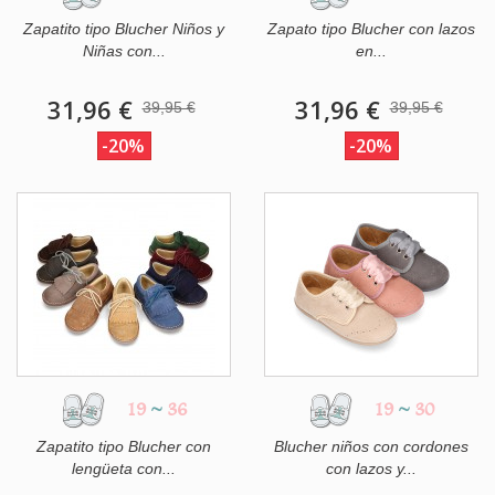
Zapatito tipo Blucher Niños y
Zapato tipo Blucher con lazos
Niñas con...
en...
31,96 €
31,96 €
39,95 €
39,95 €
-20%
-20%
19
~
36
19
~
30
Zapatito tipo Blucher con
Blucher niños con cordones
lengüeta con...
con lazos y...