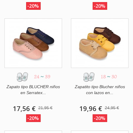
-20%
-20%
24
~
39
18
~
30
Zapato tipo BLUCHER niños
Zapatito tipo Blucher niños
en Serratex...
con lazos en...
17,56 €
19,96 €
21,95 €
24,95 €
-20%
-20%