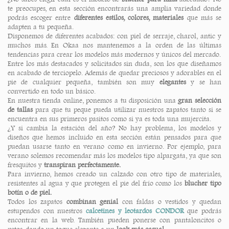
te preocupes, en esta sección encontrarás una amplia variedad donde
podrás escoger entre
diferentes estilos, colores, materiales
que más se
adapten a tu pequeña.
Disponemos de diferentes acabados: con piel de serraje, charol, antic y
muchos más. En Okaa nos mantenemos a la orden de las últimas
tendencias para crear los modelos más modernos y únicos del mercado.
Entre los más destacados y solicitados sin duda, son los que diseñamos
en acabado de terciopelo. Además de quedar preciosos y adorables en el
pie de cualquier pequeña, también son muy
elegantes
y se han
convertido en todo un básico.
En nuestra tienda online, ponemos a tu disposición una
gran selección
de tallas
para que tu peque pueda utilizar nuestros zapatos tanto si se
encuentra en sus primeros pasitos como si ya es toda una mujercita.
¿Y si cambia la estación del año? No hay problema, los modelos y
diseños que hemos incluido en esta sección están pensados para que
puedan usarse tanto en verano como en invierno. Por ejemplo, para
verano solemos recomendar más los modelos tipo alpargata, ya que son
fresquitos y
transpiran perfectamente.
Para invierno, hemos creado un calzado con otro tipo de materiales,
resistentes al agua y que protegen el pie del frío como los
blucher tipo
botín o de piel.
Todos los zapatos
combinan genial
con faldas o vestidos y quedan
estupendos con nuestros
calcetines y leotardos CONDOR
que podrás
encontrar en la web. También pueden ponerse con pantaloncitos o