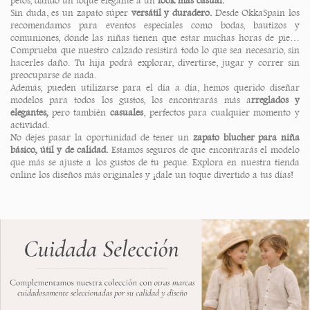
petos, dando un toque elegante a un
look más casual.
Sin duda, es un zapato súper
versátil y duradero.
Desde OkkaSpain los
recomendamos para eventos especiales como bodas, bautizos y
comuniones, donde las niñas tienen que estar muchas horas de pie…
Comprueba que nuestro calzado resistirá todo lo que sea necesario, sin
hacerles daño. Tu hija podrá explorar, divertirse, jugar y correr sin
preocuparse de nada.
Además, pueden utilizarse para el día a día, hemos querido diseñar
modelos para todos los gustos, los encontrarás más a
rreglados y
elegantes,
pero también
casuales
, perfectos para cualquier momento y
actividad.
No dejes pasar la oportunidad de tener un
zapato blucher para niña
básico, útil y de calidad.
Estamos seguros de que encontrarás el modelo
que más se ajuste a los gustos de tu peque. Explora en nuestra tienda
online los diseños más originales y ¡dale un toque divertido a tus días!