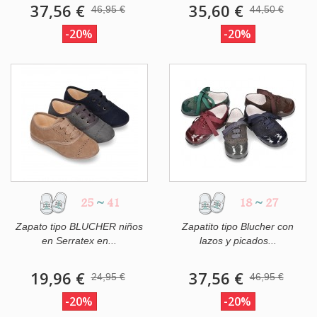
37,56 €
35,60 €
46,95 €
44,50 €
-20%
-20%
25
~
41
18
~
27
Zapato tipo BLUCHER niños
Zapatito tipo Blucher con
en Serratex en...
lazos y picados...
19,96 €
37,56 €
24,95 €
46,95 €
-20%
-20%