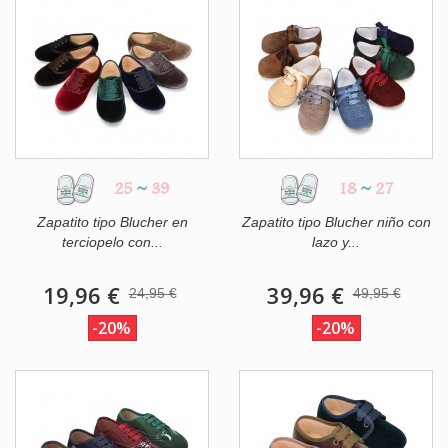
25
~
39
18
~
27
Zapatito tipo Blucher en
Zapatito tipo Blucher niño con
terciopelo con...
lazo y...
19,96 €
39,96 €
24,95 €
49,95 €
-20%
-20%