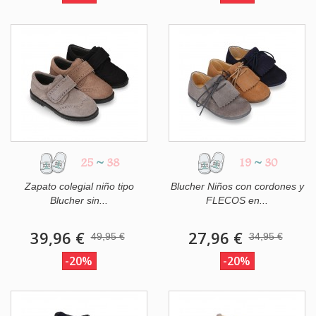
25
~
38
19
~
30
Zapato colegial niño tipo
Blucher Niños con cordones y
Blucher sin...
FLECOS en...
39,96 €
27,96 €
49,95 €
34,95 €
-20%
-20%