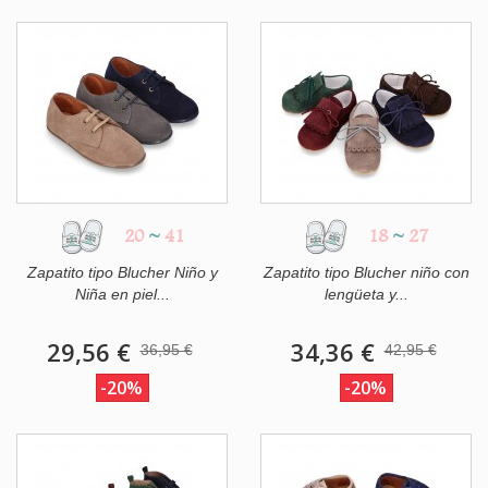
20
~
41
18
~
27
Zapatito tipo Blucher Niño y
Zapatito tipo Blucher niño con
Niña en piel...
lengüeta y...
29,56 €
34,36 €
36,95 €
42,95 €
-20%
-20%