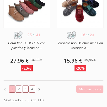
25
~
41
18
~
20
Botín tipo BLUCHER con
Zapatito tipo Blucher niños en
picados y lazos en...
terciopelo...
27,96 €
15,96 €
34,95 €
19,95 €
-20%
-20%
1
2
3
4
Mostrar todos
Mostrando 1 - 36 de 116