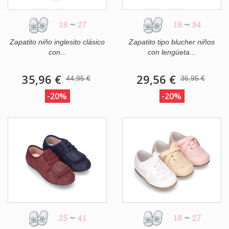
18
~
27
18
~
34
Zapatito niño inglesito clásico
Zapatito tipo blucher niños
con...
con lengüeta...
35,96 €
29,56 €
44,95 €
36,95 €
-20%
-20%
25
~
41
18
~
27