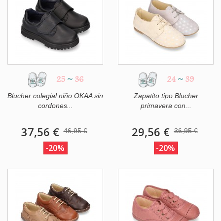
25
~
36
24
~
39
Blucher colegial niño OKAA sin
Zapatito tipo Blucher
cordones...
primavera con...
37,56 €
29,56 €
46,95 €
36,95 €
-20%
-20%