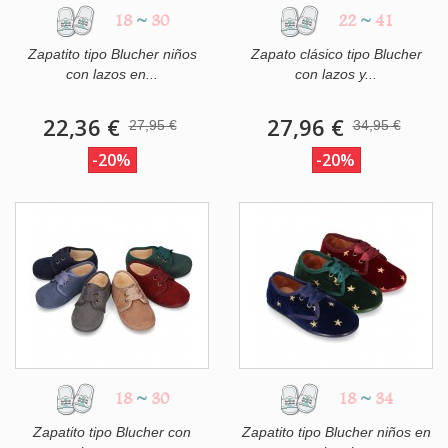
18
~
30
22
~
41
Zapatito tipo Blucher niños
Zapato clásico tipo Blucher
con lazos en...
con lazos y...
22,36 €
27,96 €
27,95 €
34,95 €
-20%
-20%
18
~
30
18
~
34
Zapatito tipo Blucher con
Zapatito tipo Blucher niños en