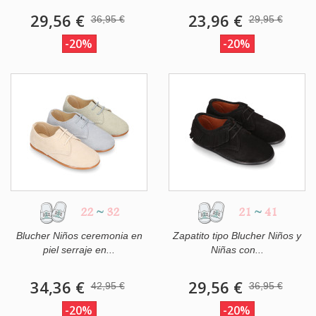
29,56 €
23,96 €
36,95 €
29,95 €
-20%
-20%
22
~
32
21
~
41
Blucher Niños ceremonia en
Zapatito tipo Blucher Niños y
piel serraje en...
Niñas con...
34,36 €
29,56 €
42,95 €
36,95 €
-20%
-20%