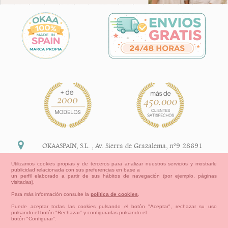
OKAASPAIN, S.L.
,
Av. Sierra de Grazalema, nº9 28691
Villanueva de la Cañada Madrid (España)
Utilizamos cookies propias y de terceros para analizar nuestros servicios y mostrarle
publicidad relacionada con sus preferencias en base a
+34 91 113 89 09
un perfil elaborado a partir de sus hábitos de navegación (por ejemplo, páginas
visitadas).
info@okaaspain.com
Para más información consulte la
política de cookies
.
Puede aceptar todas las cookies pulsando el botón "Aceptar", rechazar su uso
pulsando el botón "Rechazar" y configurarlas pulsando el
Información Legal
botón "Configurar".
Condiciones generales de compra, formas de pago ,