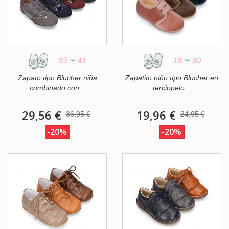
25
~
41
18
~
30
Zapato tipo Blucher niña
Zapatito niño tipo Blucher en
combinado con...
terciopelo...
29,56 €
19,96 €
36,95 €
24,95 €
-20%
-20%