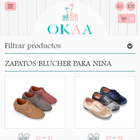
ES
EN
0
Filtrar productos
ZAPATOS BLUCHER PARA NIÑA
21
~
41
23
~
36