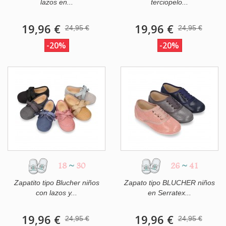
lazos en...
terciopelo...
19,96 €
19,96 €
24,95 €
24,95 €
-20%
-20%
18
~
30
26
~
41
Zapatito tipo Blucher niños
Zapato tipo BLUCHER niños
con lazos y...
en Serratex...
19,96 €
19,96 €
24,95 €
24,95 €