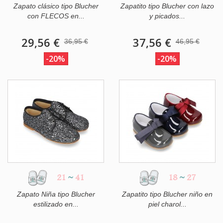
Zapato clásico tipo Blucher
Zapatito tipo Blucher con lazo
con FLECOS en...
y picados...
29,56 €
37,56 €
36,95 €
46,95 €
-20%
-20%
21
~
41
18
~
27
Zapato Niña tipo Blucher
Zapatito tipo Blucher niño en
estilizado en...
piel charol...