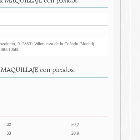
tex MAQUILLAJE con picados.
zalema, 9. 28691 Villanueva de la Cañada (Madrid)
B86910585
x MAQUILLAJE con picados.
32
20,2
33
20,9