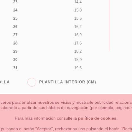
23
14,4
24
15,0
25
15,5
26
16,2
27
16,9
28
17,6
29
18,2
30
18,9
31
19,6
ALLA
PLANTILLA INTERIOR (CM)
rceros para analizar nuestros servicios y mostrarle publicidad relacio
 elaborado a partir de sus hábitos de navegación (por ejemplo, páginas v
s
Niña
Niño
Mamas & Papas
NUEVA COLECCION
OU
Para más información consulte la
política de cookies
.
 formas de pago , política de devoluciones y reembolsos
Privacidad
 pulsando el botón "Aceptar", rechazar su uso pulsando el botón "Recha