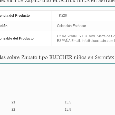
 técnica de Zapato tipo BLUCHER niños en Serra
encia del Producto
TK226
cción
Colección Estándar
OKAASPAIN, S.L.U. Avd. Sierra de Gra
onsable del Producto
ESPAÑA Email: info@okaaspain.com 
as sobre Zapato tipo BLUCHER niños en Serrate
21
13,5
22
13,9