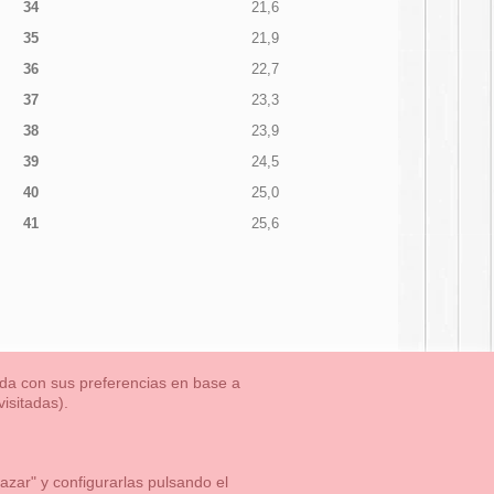
34
21,6
35
21,9
36
22,7
37
23,3
38
23,9
39
24,5
40
25,0
41
25,6
nada con sus preferencias en base a
isitadas).
TLET-ULTIMAS TALLAS
Aviso Legal
Aviso Cookies
Contacto
zar" y configurarlas pulsando el