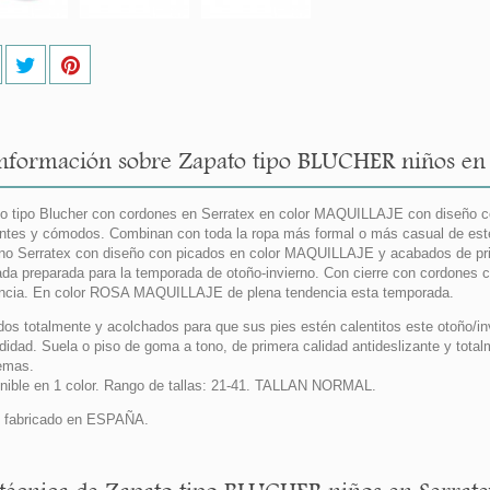
nformación sobre Zapato tipo BLUCHER niños en
o tipo Blucher con cordones en Serratex en color MAQUILLAJE con diseño c
entes y cómodos. Combinan con toda la ropa más formal o más casual de est
rno Serratex con diseño con picados en color MAQUILLAJE y acabados de pri
ada preparada para la temporada de otoño-invierno. Con cierre con cordones 
ncia. En color ROSA MAQUILLAJE de plena tendencia esta temporada.
dos totalmente y acolchados para que sus pies estén calentitos este otoño/in
idad. Suela o piso de goma a tono, de primera calidad antideslizante y total
lemas.
nible en 1 color. Rango de tallas: 21-41. TALLAN NORMAL.
 fabricado en ESPAÑA.