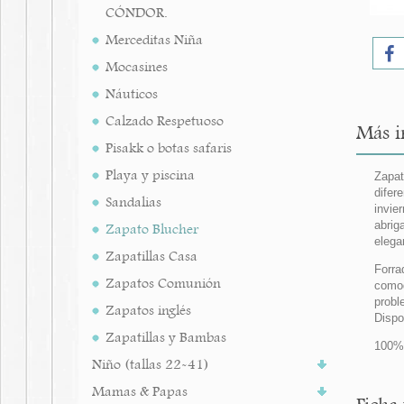
CÓNDOR.
Merceditas Niña
Mocasines
Náuticos
Calzado Respetuoso
Más i
Pisakk o botas safaris
Playa y piscina
Zapat
difer
Sandalias
invie
abrig
Zapato Blucher
elega
Zapatillas Casa
Forra
Zapatos Comunión
comod
prob
Zapatos inglés
Dispo
Zapatillas y Bambas
100%
Niño (tallas 22-41)
Mamas & Papas