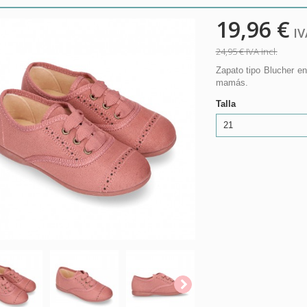
19,96 €
IVA
24,95 €
IVA incl.
Zapato tipo Blucher e
mamás.
Talla
21