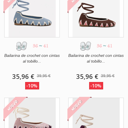
36
~
41
36
~
41
Bailarina de crochet con cintas
Bailarina de crochet con cintas
al tobillo...
al tobillo...
35,96 €
35,96 €
39,95 €
39,95 €
-10%
-10%
NUEVO
NUEVO