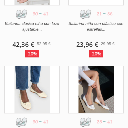
30
~
41
21
~
36
Bailarina clásica niña con lazo
Bailarina niña con elástico con
ajustable...
estrellas...
42,36 €
23,96 €
52,95 €
29,95 €
-20%
-20%
30
~
41
25
~
41