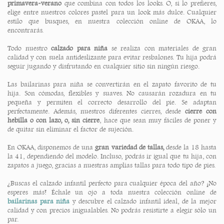
primavera-verano
que combina con todos los looks. O, si lo prefieres,
elige entre nuestros colores pastel para un look más dulce. Cualquier
estilo que busques, en nuestra colección online de OKAA, lo
encontrarás.
Todo nuestro
calzado para niña
se realiza con materiales de gran
calidad y con suela antideslizante para evitar resbalones. Tu hija podrá
seguir jugando y disfrutando en cualquier sitio sin ningún riesgo.
Las bailarinas para niña se convertirán en el zapato favorito de tu
hija. Son cómodas, flexibles y suaves. No causarán rozadura en tu
pequeña y permiten el correcto desarrollo del pie. Se adaptan
perfectamente. Además, nuestros diferentes cierres, desde
cierre con
hebilla o con lazo, o, sin cierre
, hace que sean muy fáciles de poner y
de quitar sin eliminar el factor de sujeción.
En OKAA, disponemos de una
gran variedad de tallas,
desde la 18 hasta
la 41, dependiendo del modelo. Incluso, podrás ir igual que tu hija, con
zapatos a juego, gracias a nuestras amplias tallas para todo tipo de pies.
¿Buscas el calzado infantil perfecto para cualquier época del año? ¡No
esperes más! Échale un ojo a toda nuestra colección online de
bailarinas para niña
y descubre el calzado infantil ideal, de la mejor
calidad y con precios inigualables. No podrás resistirte a elegir sólo un
par.