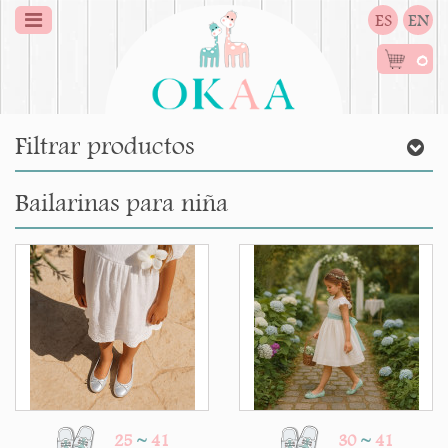
ES
EN
0
Filtrar productos
Bailarinas para niña
25
~
41
30
~
41