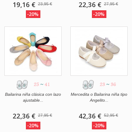
19,16 €
22,36 €
23,95 €
27,95 €
-20%
-20%
25
~
41
23
~
36
Bailarina niña clásica con lazo
Mercedita o Bailarina niña tipo
ajustable...
Angelito...
22,36 €
42,36 €
27,95 €
52,95 €
-20%
-20%