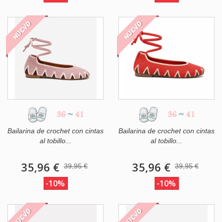
NUEVO
NUEVO
36
~
41
36
~
41
Bailarina de crochet con cintas
Bailarina de crochet con cintas
al tobillo...
al tobillo...
35,96 €
35,96 €
39,95 €
39,95 €
-10%
-10%
NUEVO
NUEVO