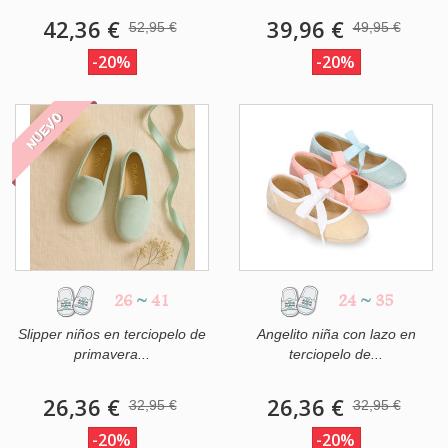
42,36 €
39,96 €
52,95 €
49,95 €
-20%
-20%
NUEVO
26
~
41
24
~
35
Slipper niños en terciopelo de
Angelito niña con lazo en
primavera...
terciopelo de...
26,36 €
26,36 €
32,95 €
32,95 €
-20%
-20%