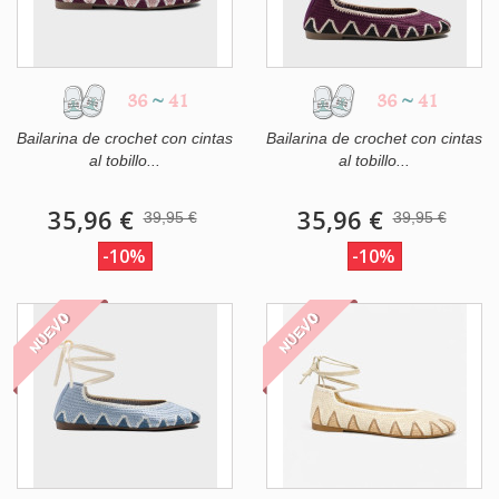
36
~
41
36
~
41
Bailarina de crochet con cintas
Bailarina de crochet con cintas
al tobillo...
al tobillo...
35,96 €
35,96 €
39,95 €
39,95 €
-10%
-10%
NUEVO
NUEVO