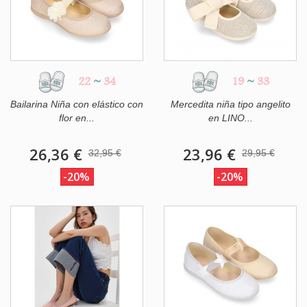
22
~
34
19
~
33
Bailarina Niña con elástico con
Mercedita niña tipo angelito
flor en...
en LINO...
26,36 €
23,96 €
32,95 €
29,95 €
-20%
-20%