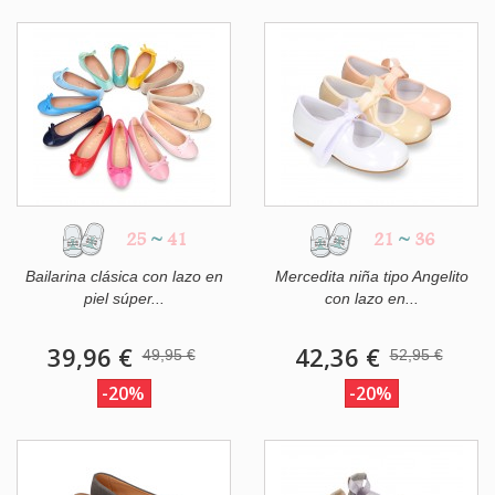
25
~
41
21
~
36
Bailarina clásica con lazo en
Mercedita niña tipo Angelito
piel súper...
con lazo en...
39,96 €
42,36 €
49,95 €
52,95 €
-20%
-20%