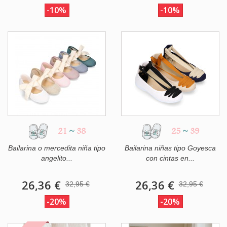
-10%
-10%
21
~
38
25
~
39
Bailarina o mercedita niña tipo
Bailarina niñas tipo Goyesca
angelito...
con cintas en...
26,36 €
26,36 €
32,95 €
32,95 €
-20%
-20%