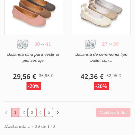
30
~
41
27
~
39
Bailarina niña para vestir en
Bailarina de ceremonia tipo
piel serraje.
ballet con...
29,56 €
42,36 €
36,95 €
52,95 €
-20%
-20%
1
2
3
4
5
Mostrar todos
Mostrando 1 - 36 de 173