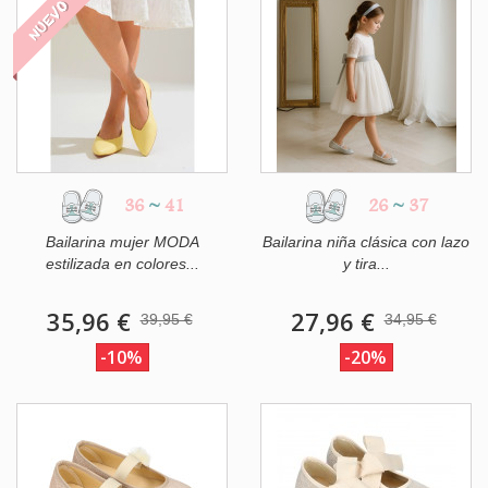
NUEVO
36
~
41
26
~
37
Bailarina mujer MODA
Bailarina niña clásica con lazo
estilizada en colores...
y tira...
35,96 €
27,96 €
39,95 €
34,95 €
-10%
-20%