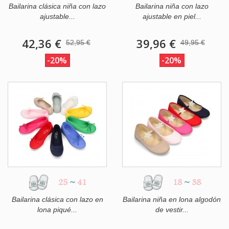
Bailarina clásica niña con lazo
Bailarina niña con lazo
ajustable...
ajustable en piel...
42,36 €
39,96 €
52,95 €
49,95 €
-20%
-20%
25
~
41
18
~
38
Bailarina clásica con lazo en
Bailarina niña en lona algodón
lona piqué...
de vestir...