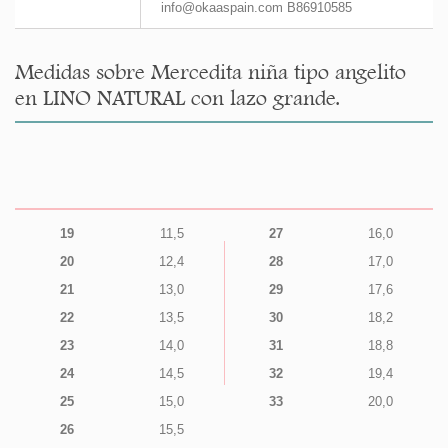
info@okaaspain.com B86910585
Medidas sobre Mercedita niña tipo angelito
en LINO NATURAL con lazo grande.
19
11,5
27
16,0
20
12,4
28
17,0
21
13,0
29
17,6
22
13,5
30
18,2
23
14,0
31
18,8
24
14,5
32
19,4
25
15,0
33
20,0
26
15,5