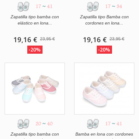
17
~
41
17
~
34
Zapatilla tipo bamba con
Zapatilla tipo Bamba con
elástico en lona...
cordones en lona...
19,16 €
19,16 €
23,95 €
23,95 €
-20%
-20%
20
~
40
17
~
41
Zapatilla tipo bamba con
Bamba en lona con cordones