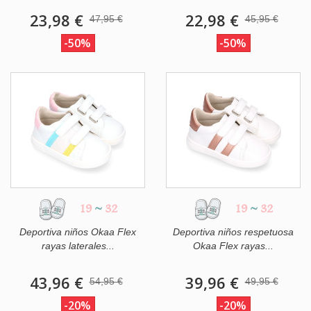
23,98 €
22,98 €
47,95 €
45,95 €
-50%
-50%
19
~
32
19
~
32
Deportiva niños Okaa Flex
Deportiva niños respetuosa
rayas laterales...
Okaa Flex rayas...
43,96 €
39,96 €
54,95 €
49,95 €
-20%
-20%