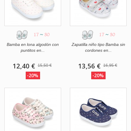
17
~
30
17
~
30
Bamba en lona algodón con
Zapatilla niño tipo Bamba sin
puntitos en...
cordones en...
12,40 €
13,56 €
15,50 €
16,95 €
-20%
-20%