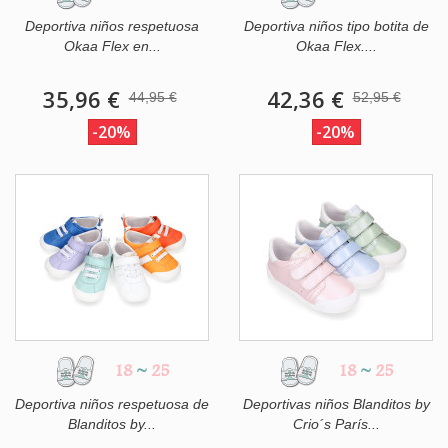
Deportiva niños respetuosa
Deportiva niños tipo botita de
Okaa Flex en...
Okaa Flex....
35,96 €
42,36 €
44,95 €
52,95 €
-20%
-20%
18
~
25
18
~
25
Deportiva niños respetuosa de
Deportivas niños Blanditos by
Blanditos by...
Crio´s París...