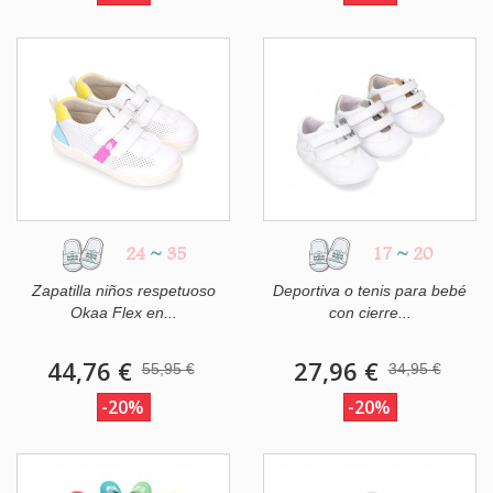
24
~
35
17
~
20
Zapatilla niños respetuoso
Deportiva o tenis para bebé
Okaa Flex en...
con cierre...
44,76 €
27,96 €
55,95 €
34,95 €
-20%
-20%