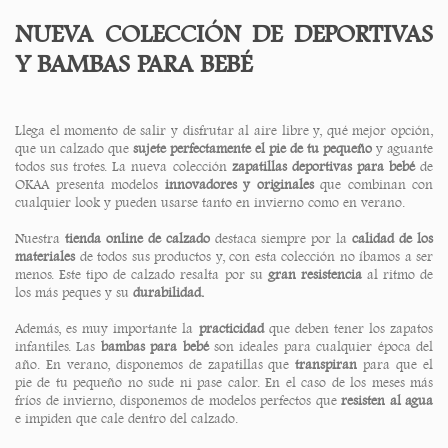
NUEVA COLECCIÓN DE DEPORTIVAS
Y BAMBAS PARA BEBÉ
Llega el momento de salir y disfrutar al aire libre y, qué mejor opción,
que un calzado que
sujete perfectamente el pie de tu pequeño
y aguante
todos sus trotes. La nueva colección
zapatillas deportivas para bebé
de
OKAA presenta modelos
innovadores y originales
que combinan con
cualquier look y pueden usarse tanto en invierno como en verano.
Nuestra
tienda online de calzado
destaca siempre por la
calidad de los
materiales
de todos sus productos y, con esta colección no íbamos a ser
menos. Este tipo de calzado resalta por su
gran resistencia
al ritmo de
los más peques y su
durabilidad.
Además, es muy importante la
practicidad
que deben tener los zapatos
infantiles. Las
bambas para bebé
son ideales para cualquier época del
año. En verano, disponemos de zapatillas que
transpiran
para que el
pie de tu pequeño no sude ni pase calor. En el caso de los meses más
fríos de invierno, disponemos de modelos perfectos que
resisten al agua
e impiden que cale dentro del calzado.