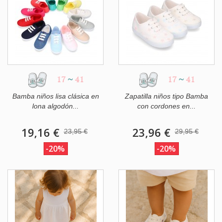
17
~
41
17
~
41
Bamba niños lisa clásica en
Zapatilla niños tipo Bamba
lona algodón...
con cordones en...
19,16 €
23,96 €
23,95 €
29,95 €
-20%
-20%