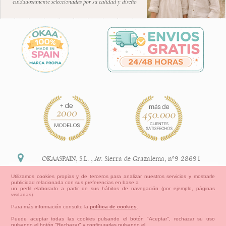
OKAASPAIN, S.L.
,
Av. Sierra de Grazalema, nº9 28691
Villanueva de la Cañada Madrid (España)
Utilizamos cookies propias y de terceros para analizar nuestros servicios y mostrarle
publicidad relacionada con sus preferencias en base a
+34 91 113 89 09
un perfil elaborado a partir de sus hábitos de navegación (por ejemplo, páginas
visitadas).
info@okaaspain.com
Para más información consulte la
política de cookies
.
Puede aceptar todas las cookies pulsando el botón "Aceptar", rechazar su uso
pulsando el botón "Rechazar" y configurarlas pulsando el
Información Legal