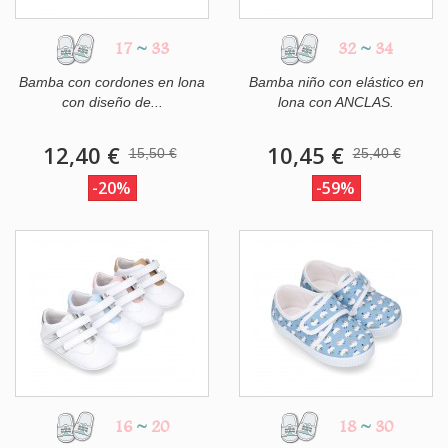
17
~
33
32
~
34
Bamba con cordones en lona
Bamba niño con elástico en
con diseño de...
lona con ANCLAS.
12,40 €
10,45 €
15,50 €
25,40 €
-20%
-59%
16
~
20
18
~
30