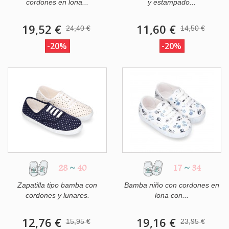
cordones en lona...
y estampado...
19,52 €
11,60 €
24,40 €
14,50 €
-20%
-20%
28
~
40
17
~
34
Zapatilla tipo bamba con
Bamba niño con cordones en
cordones y lunares.
lona con...
12,76 €
19,16 €
15,95 €
23,95 €