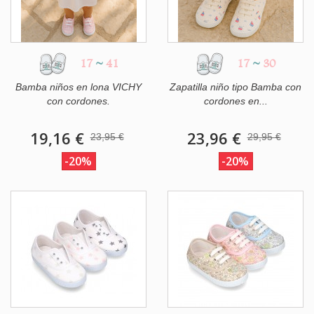
17
~
41
17
~
30
Bamba niños en lona VICHY
Zapatilla niño tipo Bamba con
con cordones.
cordones en...
19,16 €
23,96 €
23,95 €
29,95 €
-20%
-20%