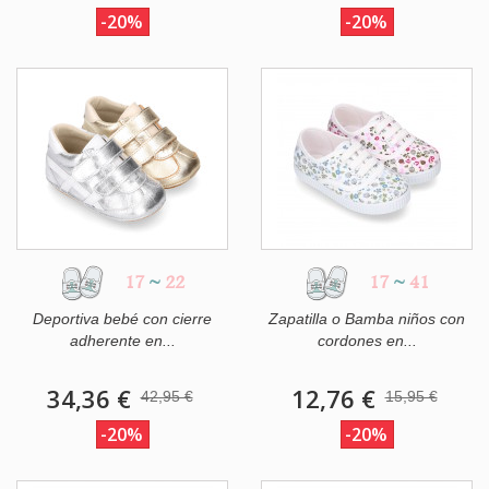
-20%
-20%
17
~
22
17
~
41
Deportiva bebé con cierre
Zapatilla o Bamba niños con
adherente en...
cordones en...
34,36 €
12,76 €
42,95 €
15,95 €
-20%
-20%