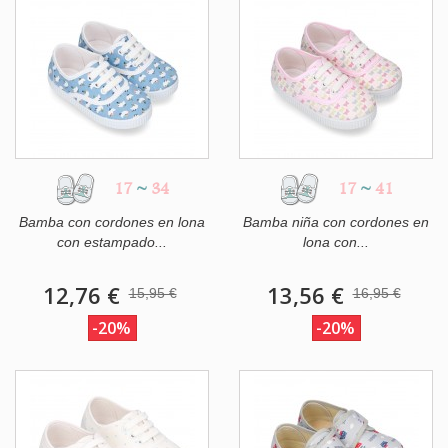
17
~
34
17
~
41
Bamba con cordones en lona
Bamba niña con cordones en
con estampado...
lona con...
12,76 €
13,56 €
15,95 €
16,95 €
-20%
-20%