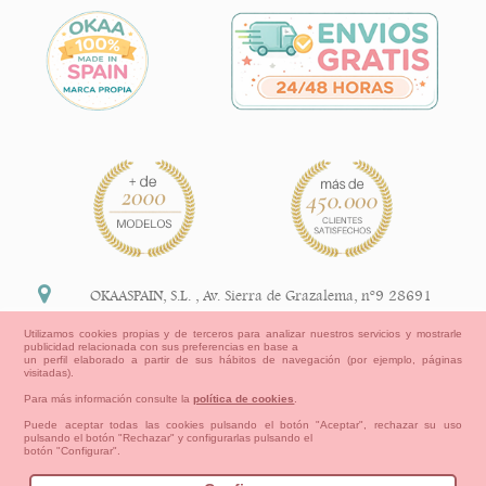
OKAASPAIN, S.L.
,
Av. Sierra de Grazalema, nº9 28691
Villanueva de la Cañada Madrid (España)
Utilizamos cookies propias y de terceros para analizar nuestros servicios y mostrarle
publicidad relacionada con sus preferencias en base a
+34 91 113 89 09
un perfil elaborado a partir de sus hábitos de navegación (por ejemplo, páginas
visitadas).
info@okaaspain.com
Para más información consulte la
política de cookies
.
Puede aceptar todas las cookies pulsando el botón "Aceptar", rechazar su uso
pulsando el botón "Rechazar" y configurarlas pulsando el
Información Legal
botón "Configurar".
Condiciones generales de compra, formas de pago ,
política de devoluciones y reembolsos