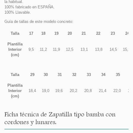
la habitual.
100% fabricado en ESPAÑA.
100% Llavable.
Guía de tallas de este modelo concreto:
Talla
17
18
19
20
21
22
23
24
Plantilla
Interior
9,5
11,2
11,9
12,5
13,1
13,8
14,5
15,3
(cm)
Talla
29
30
31
32
33
34
35
3
Plantilla
Interior
18,4
19,0
19,6
20,2
20,8
21,4
22,0
22
(cm)
Ficha técnica de Zapatilla tipo bamba con
cordones y lunares.