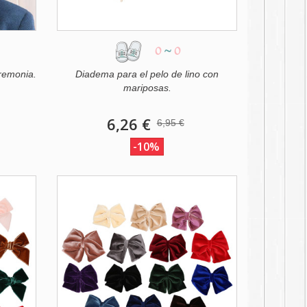
0
~
0
eremonia.
Diadema para el pelo de lino con
mariposas.
6,26 €
6,95 €
-10%