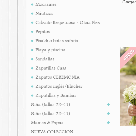
Gargant
Mocasines
Náuticos
Calzado Respetuoso - Okaa Flex
Pepitos
Pisakk o botas safaris
Playa y piscina
NUEV
Sandalias
Zapatillas Casa
Zapatos CEREMONIA
Zapatos inglés/Blucher
Zapatillas y Bambas
Niña (tallas 22-41)
Niño (tallas 22-41)
Mamas & Papas
NUEVA COLECCION