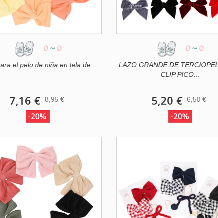
0
~
0
0
~
0
ara el pelo de niña en tela de...
LAZO GRANDE DE TERCIOPE
CLIP PICO...
7,16 €
5,20 €
8,95 €
6,50 €
-20%
-20%