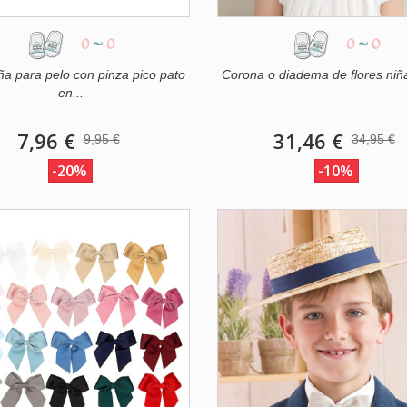
0
~
0
0
~
0
ña para pelo con pinza pico pato
Corona o diadema de flores niña
en...
7,96 €
31,46 €
9,95 €
34,95 €
-20%
-10%