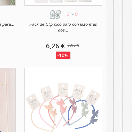
0
~
0
 para...
Pack de Clip pico pato con lazo más
dos...
6,26 €
6,95 €
-10%