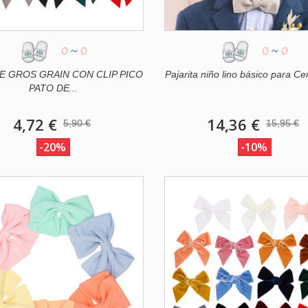
0
~
0
0
~
0
E GROS GRAIN CON CLIP PICO
Pajarita niño lino básico para C
PATO DE...
4,72 €
14,36 €
5,90 €
15,95 €
-20%
-10%