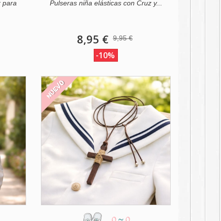
r para
Pulseras niña elásticas con Cruz y...
8,95 €
9,95 €
-10%
NUEVO
0
~
0