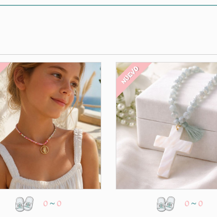
O
NUEVO
0
~
0
0
~
0