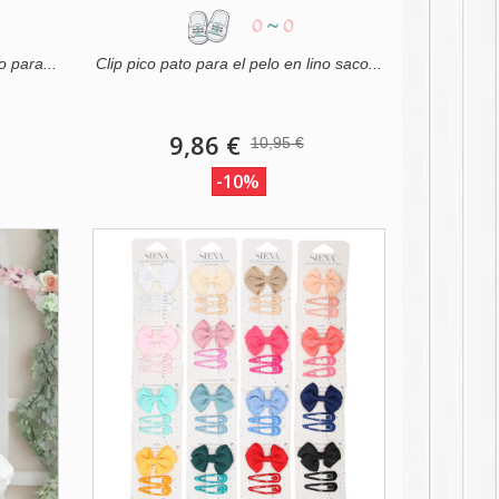
0
~
0
o para...
Clip pico pato para el pelo en lino saco...
9,86 €
10,95 €
-10%