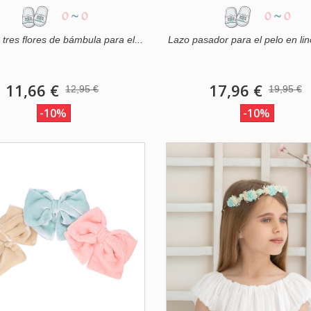
0
~
0
0
~
0
tres flores de bámbula para el...
Lazo pasador para el pelo en lin
11,66 €
17,96 €
12,95 €
19,95 €
-10%
-10%