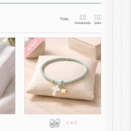
Vista:
Cuadrícula
Lista
NUEVO
0
~
0