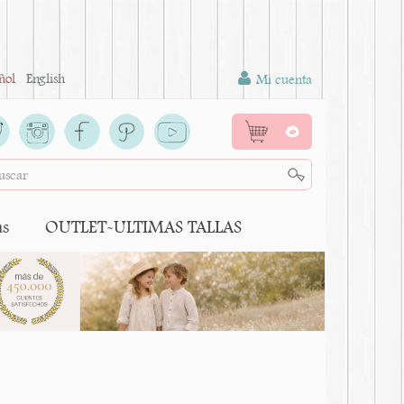
ñol
English
Mi cuenta
0
as
OUTLET-ULTIMAS TALLAS