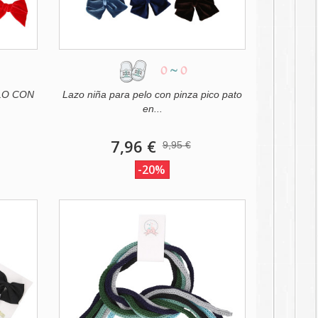
0
~
0
LO CON
Lazo niña para pelo con pinza pico pato
en...
7,96 €
9,95 €
-20%