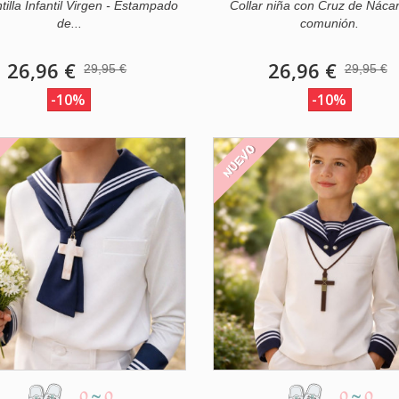
illa Infantil Virgen - Estampado
Collar niña con Cruz de Náca
de...
comunión.
26,96 €
26,96 €
29,95 €
29,95 €
-10%
-10%
O
NUEVO
0
~
0
0
~
0