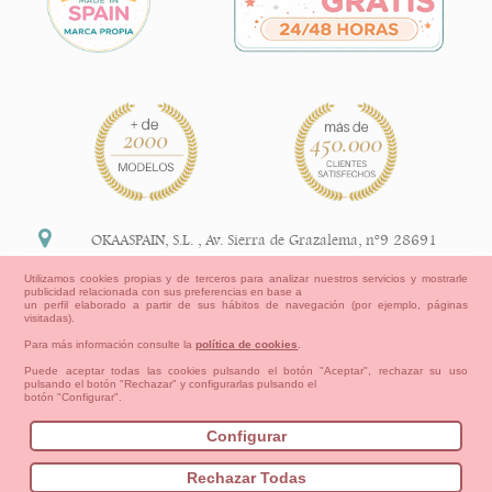
OKAASPAIN, S.L.
,
Av. Sierra de Grazalema, nº9 28691
Villanueva de la Cañada Madrid (España)
Utilizamos cookies propias y de terceros para analizar nuestros servicios y mostrarle
publicidad relacionada con sus preferencias en base a
+34 91 113 89 09
un perfil elaborado a partir de sus hábitos de navegación (por ejemplo, páginas
visitadas).
info@okaaspain.com
Para más información consulte la
política de cookies
.
Puede aceptar todas las cookies pulsando el botón "Aceptar", rechazar su uso
pulsando el botón "Rechazar" y configurarlas pulsando el
Información Legal
botón "Configurar".
Condiciones generales de compra, formas de pago ,
política de devoluciones y reembolsos
Configurar
Privacidad
Aviso Legal
Aviso Cookies
Contacto
Mapa del sitio
Cómo crear tu cuenta OKAA.
Rechazar Todas