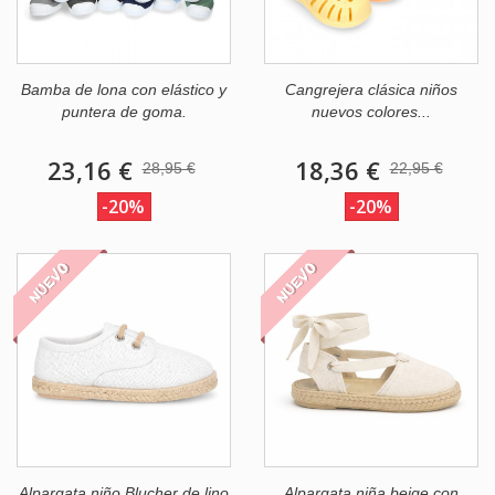
Bamba de lona con elástico y
Cangrejera clásica niños
puntera de goma.
nuevos colores...
23,16 €
18,36 €
28,95 €
22,95 €
-20%
-20%
NUEVO
NUEVO
Alpargata niño Blucher de lino
Alpargata niña beige con