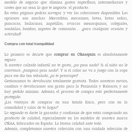
modelo de negocio que elimina gastos superfluos, intermediarios y
costes que no sean lo que te importa: el producto.
En estas páginas podrás navegar y ver las colecciones disponibles. Las
opciones son muchas: Merceditas,
mocasines
, botas,
botas safari
,
pisacacas, bailarinas, zapatillas, avarcas menorquinas, colegiales,
sandalias, bambas,
zapatos de comunión
… ¡para cualquier ocasión y
actividad!
Compra con total tranquilidad
Lo primero es decirte que
comprar en Okaaspain
es absolutamente
seguro.
Si nuestro calzado infantil no te gusta, ¡no pasa nada! Si al niño no le
convence, ¡tampoco pasa nada!. Y si el color no va a juego con la ropa
para ese día tan señalado, ¡ni te preocupes!
Gestionamos tu devolución totalmente gratuita. Todos nuestros envíos,
cambios y devoluciones son gratis para la Península y Baleares, y no
hay pedido mínimo. Además, el proceso de compra está perfectamente
protegido.
¡Las ventajas de comprar en una tienda física, pero con en la
comodidad y calor de tu hogar!
Lo segundo es darte la garantía y confianza de que estás comprando un
producto de calidad, especialmente en los modelos de nuestra marca
OKAA, fabricados en España. La buena calidad ante todo.
Además, completamos nuestra colección con una cuidada selección de