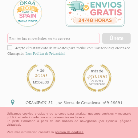
Únete
Acepto el tratamiento de mis datos para recibir comunicaciones y ofertas de
Okaaspain.
Leer Política de Privacidad
OKAASPAIN, S.L.
,
Av. Sierra de Grazalema, nº9 28691
Villanueva de la Cañada Madrid (España)
Utilizamos cookies propias y de terceros para analizar nuestros servicios y mostrarle
publicidad relacionada con sus preferencias en base a
+34 91 113 89 09
un perfil elaborado a partir de sus hábitos de navegación (por ejemplo, páginas
visitadas).
info@okaaspain.com
Para más información consulte la
política de cookies
.