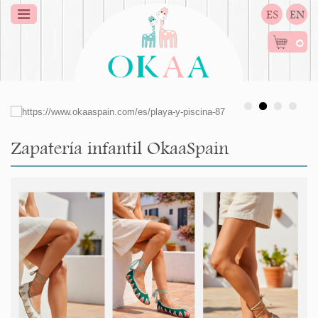
ES
EN
0
Zapatería infantil OkaaSpain