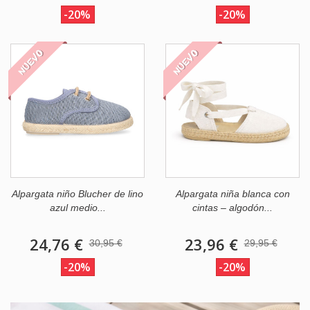
-20%
-20%
NUEVO
NUEVO
Alpargata niño Blucher de lino
Alpargata niña blanca con
azul medio...
cintas – algodón...
24,76 €
23,96 €
30,95 €
29,95 €
-20%
-20%