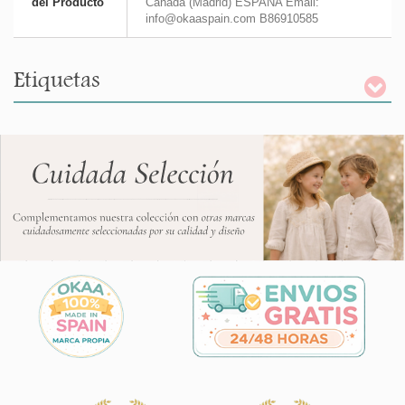
del Producto
Cañada (Madrid) ESPAÑA Email:
info@okaaspain.com B86910585
Etiquetas