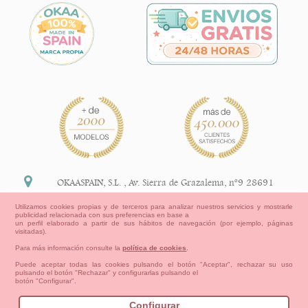
OKAASPAIN, S.L.
,
Av. Sierra de Grazalema, nº9 28691
Villanueva de la Cañada Madrid (España)
Utilizamos cookies propias y de terceros para analizar nuestros servicios y mostrarle
publicidad relacionada con sus preferencias en base a
+34 91 113 89 09
un perfil elaborado a partir de sus hábitos de navegación (por ejemplo, páginas
visitadas).
info@okaaspain.com
Para más información consulte la
política de cookies
.
Puede aceptar todas las cookies pulsando el botón "Aceptar", rechazar su uso
pulsando el botón "Rechazar" y configurarlas pulsando el
Información Legal
botón "Configurar".
Condiciones generales de compra, formas de pago ,
política de devoluciones y reembolsos
Configurar