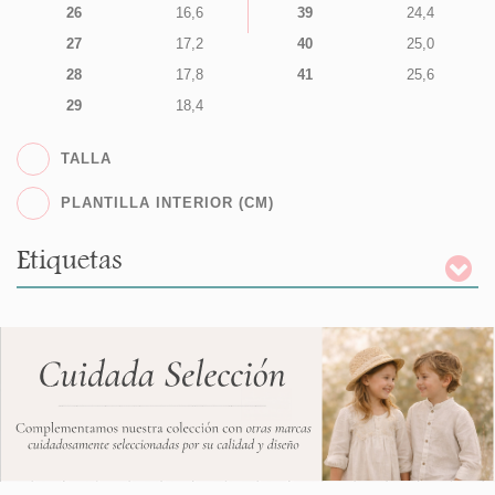
26
16,6
39
24,4
27
17,2
40
25,0
28
17,8
41
25,6
29
18,4
TALLA
PLANTILLA INTERIOR (CM)
Etiquetas