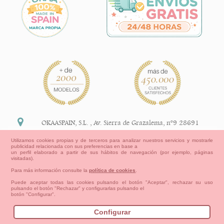
OKAASPAIN, S.L.
,
Av. Sierra de Grazalema, nº9 28691
Villanueva de la Cañada Madrid (España)
Utilizamos cookies propias y de terceros para analizar nuestros servicios y mostrarle
publicidad relacionada con sus preferencias en base a
+34 91 113 89 09
un perfil elaborado a partir de sus hábitos de navegación (por ejemplo, páginas
visitadas).
info@okaaspain.com
Para más información consulte la
política de cookies
.
Puede aceptar todas las cookies pulsando el botón "Aceptar", rechazar su uso
pulsando el botón "Rechazar" y configurarlas pulsando el
Información Legal
botón "Configurar".
Condiciones generales de compra, formas de pago ,
política de devoluciones y reembolsos
Configurar
Privacidad
Aviso Legal
Aviso Cookies
Contacto