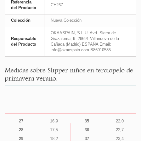
Referencia
CH267
del Producto
Colección
Nueva Colección
OKAASPAIN, S.L.U. Avd. Sierra de
Responsable
Grazalema, 9. 28691 Villanueva de la
del Producto
Cañada (Madrid) ESPAÑA Email:
info@okaaspain.com B86910585
Medidas sobre Slipper niños en terciopelo de
primavera verano.
27
16,9
35
22,0
28
17,5
36
22,7
29
18,2
37
23,4