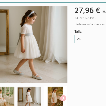
27,96 €
IVA
34,95 €
IVA incl.
Bailarina niña clásic
Talla
26