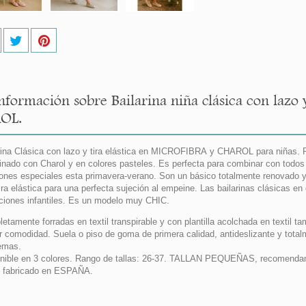
nformación sobre Bailarina niña clásica con lazo 
OL.
rina Clásica con lazo y tira elástica en MICROFIBRA y CHAROL para niñas. Re
nado con Charol y en colores pasteles. Es perfecta para combinar con todos 
ones especiales esta primavera-verano. Son un básico totalmente renovado y
ira elástica para una perfecta sujeción al empeine. Las bailarinas clásicas en
ciones infantiles. Es un modelo muy CHIC.
etamente forradas en textil transpirable y con plantilla acolchada en textil ta
 comodidad. Suela o piso de goma de primera calidad, antideslizante y totalm
emas.
nible en 3 colores. Rango de tallas: 26-37. TALLAN PEQUEÑAS, recomendamos
 fabricado en ESPAÑA.