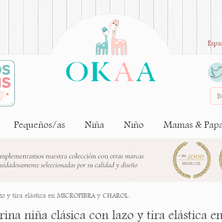
Espa
Pequeños/as
Niña
Niño
Mamas & Pap
azo y tira elástica en MICROFIBRA y CHAROL.
arina niña clásica con lazo y tira elásti