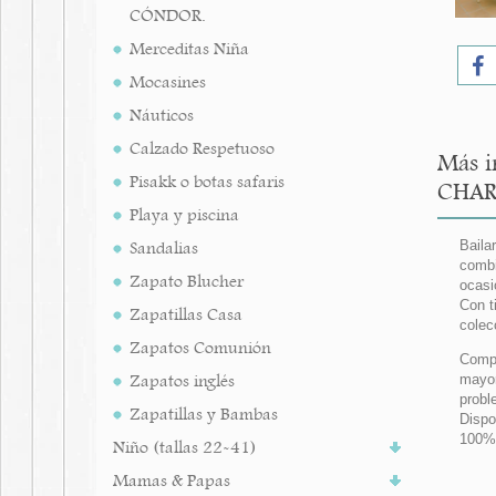
CÓNDOR.
Merceditas Niña
Mocasines
Náuticos
Calzado Respetuoso
Más i
Pisakk o botas safaris
CHAR
Playa y piscina
Sandalias
Baila
combi
Zapato Blucher
ocasi
Con t
Zapatillas Casa
colec
Zapatos Comunión
Compl
Zapatos inglés
mayor
probl
Zapatillas y Bambas
Dispo
100%
Niño (tallas 22-41)
Mamas & Papas