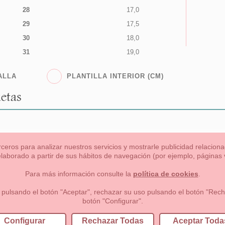
28
17,0
29
17,5
30
18,0
31
19,0
ALLA
PLANTILLA INTERIOR (CM)
etas
rceros para analizar nuestros servicios y mostrarle publicidad relacio
 elaborado a partir de sus hábitos de navegación (por ejemplo, páginas v
s
Niña
Niño
Mamas & Papas
NUEVA COLECCION
OU
Para más información consulte la
política de cookies
.
 formas de pago , política de devoluciones y reembolsos
Privacidad
 pulsando el botón "Aceptar", rechazar su uso pulsando el botón "Recha
botón "Configurar".
lema, nº9 28691 Villanueva de la Cañada Madrid (España)
+34 9
Configurar
Rechazar Todas
Aceptar Toda