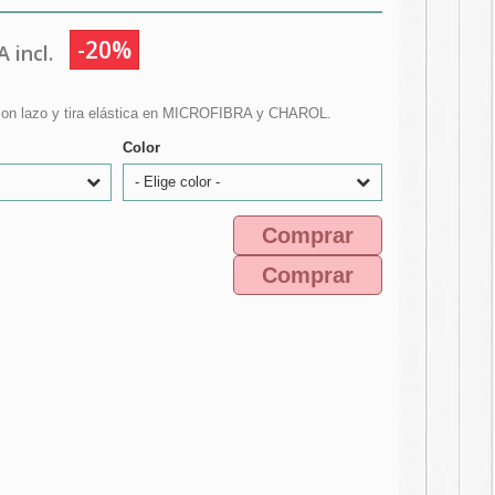
-20%
 incl.
a con lazo y tira elástica en MICROFIBRA y CHAROL.
Color
- Elige color -
Comprar
Comprar