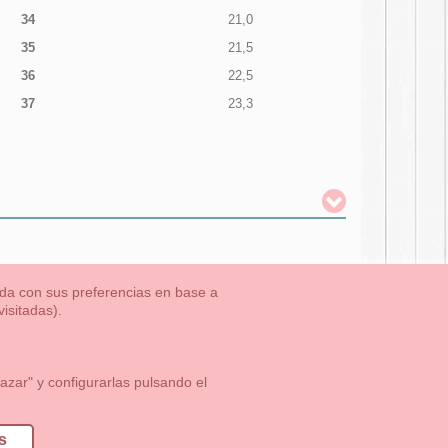
34
21,0
35
21,5
36
22,5
37
23,3
nada con sus preferencias en base a
isitadas).
TLET-ULTIMAS TALLAS
Aviso Legal
Aviso Cookies
Contacto
zar" y configurarlas pulsando el
1 113 89 09
info@okaaspain.com
s