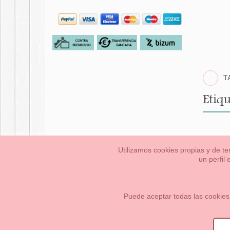
T
Etiqu
Utilizamos cookies propias y de te
un perfil
Bebés
Pequeños/a
Información Legal
Condiciones generales de compra,
Cómo crear tu cuenta OKAA.
Mapa del sitio
Puede aceptar todas las cookies
OKAASPAIN, S.L.
,
Av. Sierra de Graza