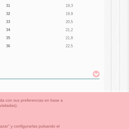
31
19,3
32
19,9
33
20,5
34
21,2
35
21,8
36
22,5
nada con sus preferencias en base a
isitadas).
TLET-ULTIMAS TALLAS
Aviso Legal
Aviso Cookies
Contacto
zar" y configurarlas pulsando el