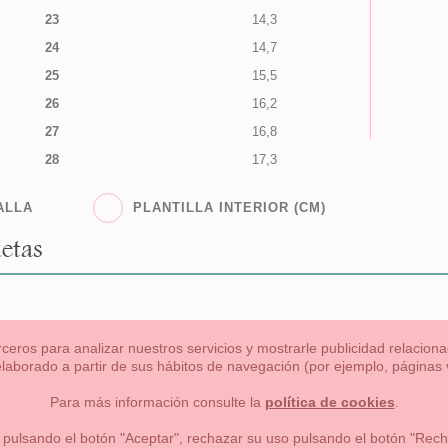
23
14,3
24
14,7
25
15,5
26
16,2
27
16,8
28
17,3
ALLA
PLANTILLA INTERIOR (CM)
etas
rceros para analizar nuestros servicios y mostrarle publicidad relacio
 elaborado a partir de sus hábitos de navegación (por ejemplo, páginas v
s
Niña
Niño
Mamas & Papas
NUEVA COLECCION
OU
Para más información consulte la
política de cookies
.
 formas de pago , política de devoluciones y reembolsos
Privacidad
 pulsando el botón "Aceptar", rechazar su uso pulsando el botón "Recha