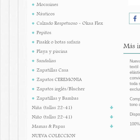
Mocasines
Náuticos
Calzado Respetuoso - Okaa Flex
Pepitos
Pisakk o botas safaris
Más i
Playa y piscina
Sandalias
Nueva
texti
Zapatillas Casa
elást
convi
Zapatos CEREMONIA
toda 
Zapatos inglés/Blucher
exclu
Zapatillas y Bambas
Compl
tono 
Niña (tallas 22-41)
Dispo
Niño (tallas 22-41)
100% 
Mamas & Papas
NUEVA COLECCION