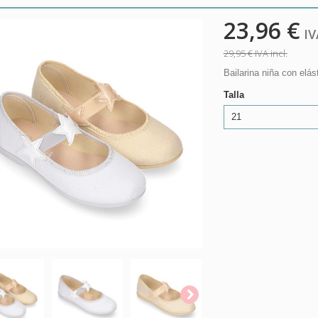
23,96 €
IVA
29,95 €
IVA incl.
Bailarina niña con elá
Talla
21