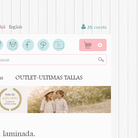
ñol
English
Mi cuenta
0
as
OUTLET-ULTIMAS TALLAS
a laminada.