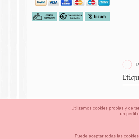
T
Etiqu
Utilizamos cookies propias y de te
un perfil
Bebés
Pequeños/a
Información Legal
Condiciones generales de compra,
Cómo crear tu cuenta OKAA.
Mapa del sitio
Puede aceptar todas las cookies