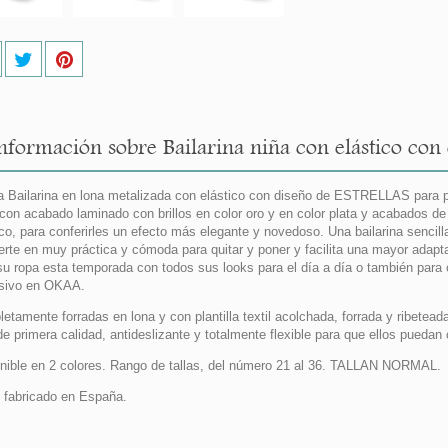
nformación sobre Bailarina niña con elástico con 
 Bailarina en lona metalizada con elástico con diseño de ESTRELLAS para p
l con acabado laminado con brillos en color oro y en color plata y acabados 
ico, para conferirles un efecto más elegante y novedoso. Una bailarina sencill
erte en muy práctica y cómoda para quitar y poner y facilita una mayor adapt
su ropa esta temporada con todos sus looks para el día a día o también par
sivo en OKAA.
etamente forradas en lona y con plantilla textil acolchada, forrada y ribete
de primera calidad, antideslizante y totalmente flexible para que ellos puedan
nible en 2 colores. Rango de tallas, del número 21 al 36. TALLAN NORMAL.
fabricado en España.