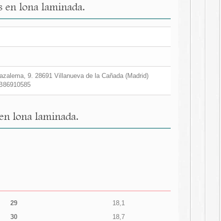
as en lona laminada.
zalema, 9. 28691 Villanueva de la Cañada (Madrid)
B86910585
 en lona laminada.
29
18,1
30
18,7