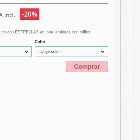
-20%
 incl.
stico con ESTRELLAS en lona laminada con brillos.
Color
- Elige color -
Comprar