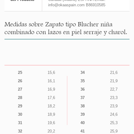
info@okaaspain.com B86910585
Medidas sobre Zapato tipo Blucher niña
combinado con lazos en piel serraje y charol.
25
15,6
34
21,6
26
16,1
35
21,9
27
16,9
36
22,7
28
17,6
37
23,3
29
18,2
38
23,9
30
18,9
39
24,6
31
19,6
40
25,3
32
20,2
41
25,9