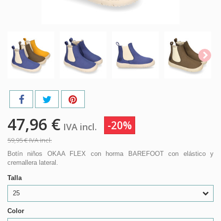
47,96 €
-20%
IVA incl.
59,95 €
IVA incl.
Botín niños OKAA FLEX con horma BAREFOOT con elástico y
cremallera lateral.
Talla
25
Color