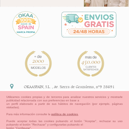
OKAASPAIN, S.L.
,
Av. Sierra de Grazalema, nº9 28691
Villanueva de la Cañada Madrid (España)
Utilizamos cookies propias y de terceros para analizar nuestros servicios y mostrarle
publicidad relacionada con sus preferencias en base a
+34 91 113 89 09
un perfil elaborado a partir de sus hábitos de navegación (por ejemplo, páginas
visitadas).
info@okaaspain.com
Para más información consulte la
política de cookies
.
Puede aceptar todas las cookies pulsando el botón "Aceptar", rechazar su uso
pulsando el botón "Rechazar" y configurarlas pulsando el
Información Legal
botón "Configurar".