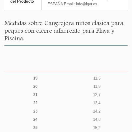
del Producto
ESPAÑA Email: info@igor.es
Medidas sobre Cangrejera niños clásica para
peques con cierre adherente para Playa y
Piscina.
19
11,5
20
11,9
21
12,7
22
13,4
23
14,2
24
14,8
25
15,2