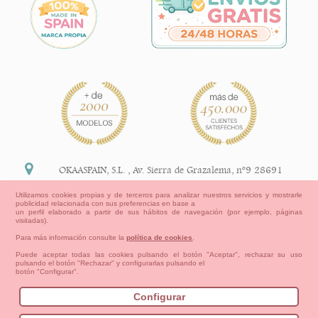
OKAASPAIN, S.L.
,
Av. Sierra de Grazalema, nº9 28691
Villanueva de la Cañada Madrid (España)
Utilizamos cookies propias y de terceros para analizar nuestros servicios y mostrarle
publicidad relacionada con sus preferencias en base a
+34 91 113 89 09
un perfil elaborado a partir de sus hábitos de navegación (por ejemplo, páginas
visitadas).
info@okaaspain.com
Para más información consulte la
política de cookies
.
Puede aceptar todas las cookies pulsando el botón "Aceptar", rechazar su uso
pulsando el botón "Rechazar" y configurarlas pulsando el
Información Legal
botón "Configurar".
Condiciones generales de compra, formas de pago ,
política de devoluciones y reembolsos
Configurar
Privacidad
Aviso Legal
Aviso Cookies
Contacto
Mapa del sitio