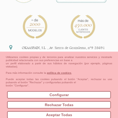
OKAASPAIN, S.L.
,
Av. Sierra de Grazalema, nº9 28691
Villanueva de la Cañada Madrid (España)
Utilizamos cookies propias y de terceros para analizar nuestros servicios y mostrarle
publicidad relacionada con sus preferencias en base a
+34 91 113 89 09
un perfil elaborado a partir de sus hábitos de navegación (por ejemplo, páginas
visitadas).
info@okaaspain.com
Para más información consulte la
política de cookies
.
Puede aceptar todas las cookies pulsando el botón "Aceptar", rechazar su uso
pulsando el botón "Rechazar" y configurarlas pulsando el
Información Legal
botón "Configurar".
Condiciones generales de compra, formas de pago ,
política de devoluciones y reembolsos
Configurar
Privacidad
Aviso Legal
Aviso Cookies
Contacto
Mapa del sitio
Cómo crear tu cuenta OKAA.
Rechazar Todas
Bebés
Pequeños/as
Niña
Niño
Mamas & Papas
Aceptar Todas
NUEVA COLECCION
OUTLET-ULTIMAS TALLAS