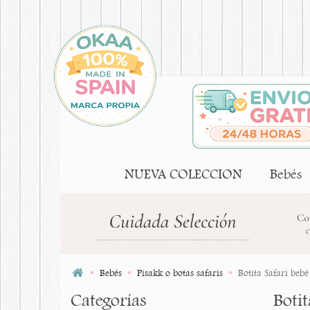
NUEVA COLECCION
Bebés
Bebés
Pisakk o botas safaris
Botita Safari beb
Categorías
Boti