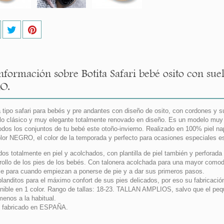
nformación sobre Botita Safari bebé osito con sue
O.
a tipo safari para bebés y pre andantes con diseño de osito, con cordones y s
o clásico y muy elegante totalmente renovado en diseño. Es un modelo muy d
odos los conjuntos de tu bebé este otoño-invierno. Realizado en 100% piel na
lor NEGRO, el color de la temporada y perfecto para ocasiones especiales e
dos totalmente en piel y acolchados, con plantilla de piel también y perforada 
rollo de los pies de los bebés. Con talonera acolchada para una mayor comod
ble para cuando empiezan a ponerse de pie y a dar sus primeros pasos.
landitos para el máximo confort de sus pies delicados, por eso su fabrica
nible en 1 color. Rango de tallas: 18-23. TALLAN AMPLIOS, salvo que el peq
menos a la habitual.
 fabricado en ESPAÑA.