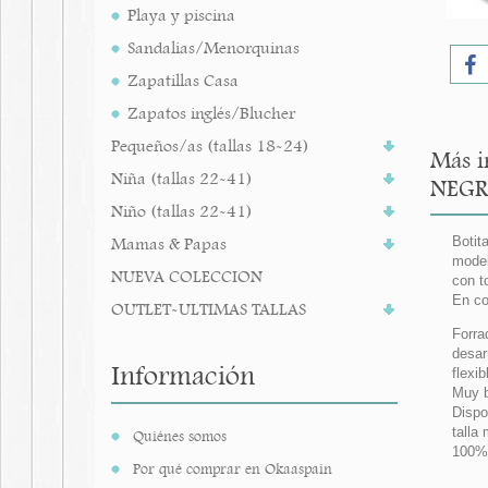
Playa y piscina
Sandalias/Menorquinas
Zapatillas Casa
Zapatos inglés/Blucher
Pequeños/as (tallas 18-24)
Más i
Niña (tallas 22-41)
NEGR
Niño (tallas 22-41)
Mamas & Papas
Botit
model
NUEVA COLECCION
con t
En co
OUTLET-ULTIMAS TALLAS
Forra
desar
Información
flexi
Muy b
Dispo
talla 
Quiénes somos
100%
Por qué comprar en Okaaspain