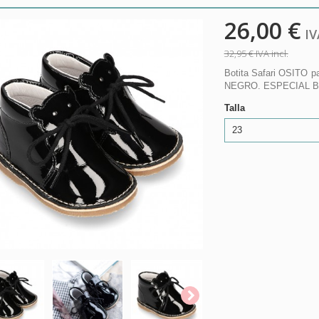
26,00 €
IVA
32,95 €
IVA incl.
Botita Safari OSITO pa
NEGRO. ESPECIAL B
Talla
23