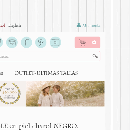
ñol
English
Mi cuenta
0
as
OUTLET-ULTIMAS TALLAS
BLE en piel charol NEGRO.