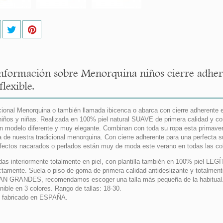
nformación sobre Menorquina niños cierre adh
flexible.
cional Menorquina o también llamada ibicenca o abarca con cierre adher
niños y niñas. Realizada en 100% piel natural SUAVE de primera calidad y c
n modelo diferente y muy elegante. Combinan con toda su ropa esta primave
 de nuestra tradicional menorquina. Con cierre adherente para una perfecta 
fectos nacarados o perlados están muy de moda este verano en todas las cole
das interiormente totalmente en piel, con plantilla también en 100% piel LEG
ctamente. Suela o piso de goma de primera calidad antideslizante y totalment
N GRANDES, recomendamos escoger una talla más pequeña de la habitual
nible en 3 colores. Rango de tallas: 18-30.
 fabricado en ESPAÑA.