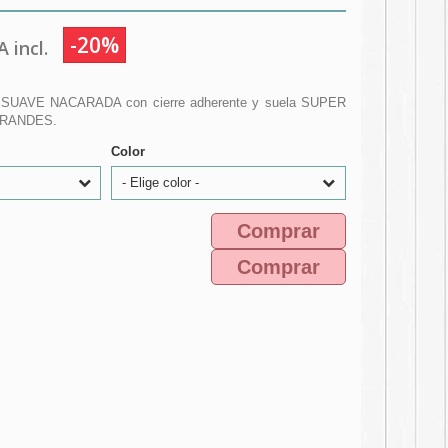
-20%
 incl.
el SUAVE NACARADA con cierre adherente y suela SUPER
GRANDES.
Color
- Elige color -
Comprar
Comprar