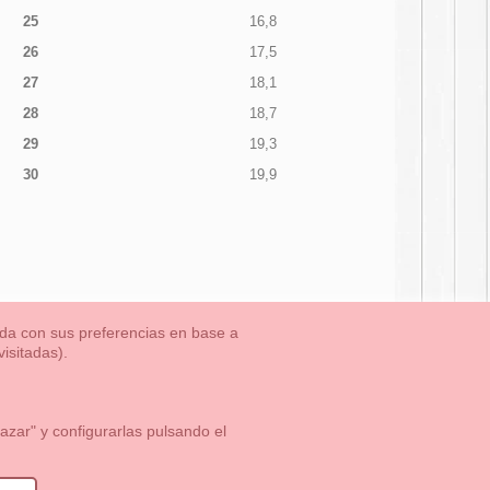
25
16,8
26
17,5
27
18,1
28
18,7
29
19,3
30
19,9
nada con sus preferencias en base a
isitadas).
TLET-ULTIMAS TALLAS
Aviso Legal
Aviso Cookies
Contacto
zar" y configurarlas pulsando el
1 113 89 09
info@okaaspain.com