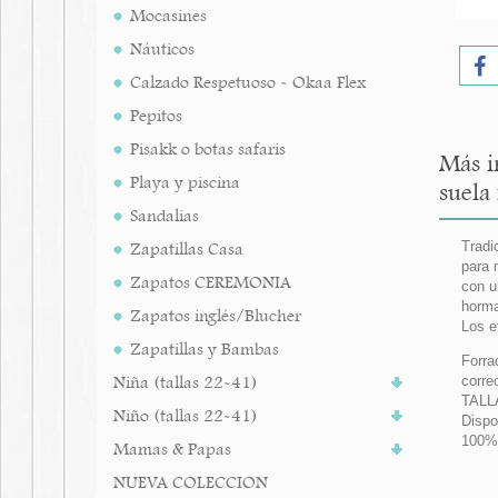
Mocasines
Náuticos
Calzado Respetuoso - Okaa Flex
Pepitos
Pisakk o botas safaris
Más i
Playa y piscina
suela 
Sandalias
Zapatillas Casa
Tradi
para 
Zapatos CEREMONIA
con u
horma
Zapatos inglés/Blucher
Los e
Zapatillas y Bambas
Forra
Niña (tallas 22-41)
corre
TALLA
Niño (tallas 22-41)
Dispo
100%
Mamas & Papas
NUEVA COLECCION