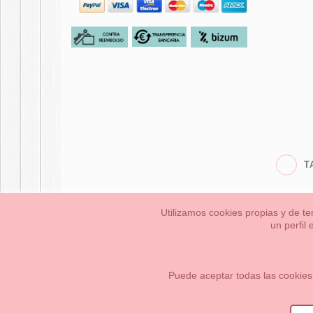
T
Utilizamos cookies propias y de te
un perfil
Bebés
Pequeños/a
Información Legal
Condiciones generales de compra,
Cómo crear tu cuenta OKAA.
Mapa del sitio
Puede aceptar todas las cookies
OKAASPAIN, S.L.
,
Av. Sierra de Graza