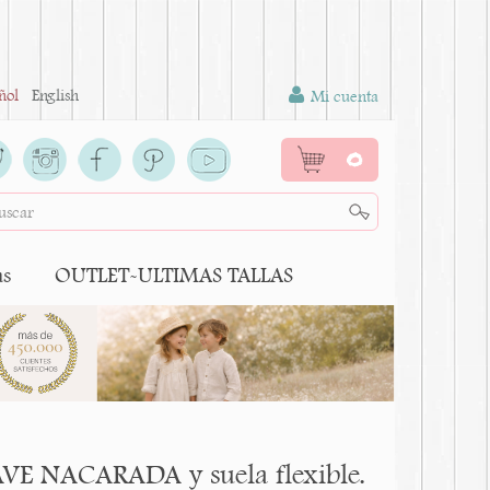
ñol
English
Mi cuenta
0
as
OUTLET-ULTIMAS TALLAS
AVE NACARADA y suela flexible.