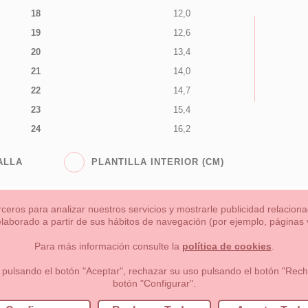
18
12,0
19
12,6
20
13,4
21
14,0
22
14,7
23
15,4
24
16,2
ALLA
PLANTILLA INTERIOR (CM)
rceros para analizar nuestros servicios y mostrarle publicidad relacio
 elaborado a partir de sus hábitos de navegación (por ejemplo, páginas v
s
Niña
Niño
Mamas & Papas
NUEVA COLECCION
OU
Para más información consulte la
política de cookies
.
 formas de pago , política de devoluciones y reembolsos
Privacidad
 pulsando el botón "Aceptar", rechazar su uso pulsando el botón "Recha
botón "Configurar".
lema, nº9 28691 Villanueva de la Cañada Madrid (España)
+34 9