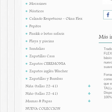
Mocasines
Náuticos
Calzado Respetuoso - Okaa Flex
Pepitos
Pisakk o botas safaris
Más i
Playa y piscina
Sandalias
Tradi
FLEXI
Zapatillas Casa
básic
nuevo
Zapatos CEREMONIA
suave
Zapatos inglés/Blucher
Forra
Zapatillas y Bambas
corre
que e
Niña (tallas 22-41)
TALLA
Dispo
Niño (tallas 22-41)
100%
Mamas & Papas
NUEVA COLECCION