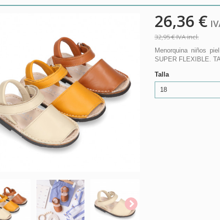
26,36 €
IVA
32,95 €
IVA incl.
Menorquina niños pie
SUPER FLEXIBLE. T
Talla
18