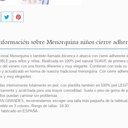
nformación sobre Menorquina niños cierre adhere
cional Menorquina o también llamada ibicenca o abarca con cierre adherente
BLE para niños y niñas. Realizada en 100% piel natural SUAVE de primera ca
o del verano con una horma diferente y muy elegante. Combinan con toda su 
 y actualizado en horma de nuestra tradicional menorquina. Con cierre adhere
s y muy elegantes.
das interiormente totalmente en piel, con plantilla también en 100% piel LEG
ctamente y acolchada para una mayor comodidad. Suela o piso de goma de prim
llos puedan caminar sin problemas.
N GRANDES, recomendamos escoger una talla más pequeña de la habitual
nible en 3 colores. Rango de tallas: 18-30.
 fabricado en ESPAÑA.