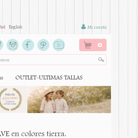
ñol
English
Mi cuenta
0
as
OUTLET-ULTIMAS TALLAS
E en colores tierra.