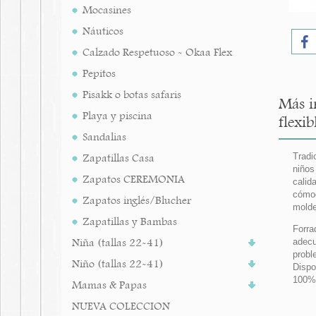
Mocasines
Náuticos
Calzado Respetuoso - Okaa Flex
Pepitos
Pisakk o botas safaris
Más i
Playa y piscina
flexib
Sandalias
Zapatillas Casa
Tradi
niños
Zapatos CEREMONIA
calid
cómo
Zapatos inglés/Blucher
molde
Zapatillas y Bambas
Forra
Niña (tallas 22-41)
adecu
probl
Niño (tallas 22-41)
Dispo
100%
Mamas & Papas
NUEVA COLECCION