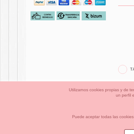
T
Utilizamos cookies propias y de te
un perfil
Bebés
Pequeños/a
Información Legal
Condiciones generales de compra,
Cómo crear tu cuenta OKAA.
Mapa del sitio
Puede aceptar todas las cookies
OKAASPAIN, S.L.
,
Av. Sierra de Graza