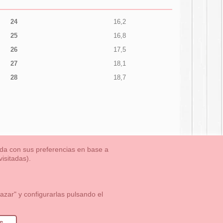
24
16,2
25
16,8
26
17,5
27
18,1
28
18,7
nada con sus preferencias en base a
isitadas).
TLET-ULTIMAS TALLAS
Aviso Legal
Aviso Cookies
Contacto
zar" y configurarlas pulsando el
1 113 89 09
info@okaaspain.com
s