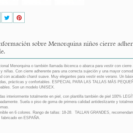
nformación sobre Menorquina niños cierre adher
le.
cional Menorquina o también llamada ibicenca o abarca para vestir con cierre
 y niñas. Con cierre adherente para una correcta sujeción y una mayor comod
ad con acabado charol suave. Muy elegantes para vestir este verano. Un bási
das, prácticas y confortables. ESPECIAL PARA LAS TALLAS MÁS PEQUEÑ
ables. Son un modelo UNISEX.
das interiormente totalmente en piel, con plantilla también de piel 100% LEG
adamente. Suela o piso de goma de primera calidad antideslizante y totalment
emas.
nible en 6 colores. Rango de tallas: 18-28. TALLAN GRANDES, recomendamos
 fabricado en ESPAÑA.