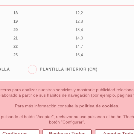
18
12,2
19
12,8
20
13,4
21
14,0
22
14,7
23
15,4
ALLA
PLANTILLA INTERIOR (CM)
rceros para analizar nuestros servicios y mostrarle publicidad relacio
 elaborado a partir de sus hábitos de navegación (por ejemplo, páginas v
s
Niña
Niño
Mamas & Papas
NUEVA COLECCION
OU
Para más información consulte la
política de cookies
.
 formas de pago , política de devoluciones y reembolsos
Privacidad
 pulsando el botón "Aceptar", rechazar su uso pulsando el botón "Recha
botón "Configurar".
lema, nº9 28691 Villanueva de la Cañada Madrid (España)
+34 9
Configurar
Rechazar Todas
Aceptar Toda