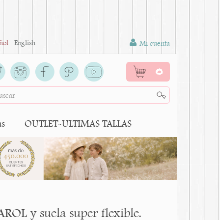
ñol
English
Mi cuenta
0
as
OUTLET-ULTIMAS TALLAS
ROL y suela super flexible.