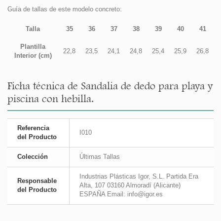
Guía de tallas de este modelo concreto:
Talla
35
36
37
38
39
40
41
Plantilla
22,8
23,5
24,1
24,8
25,4
25,9
26,8
Interior (cm)
Ficha técnica de Sandalia de dedo para playa y
piscina con hebilla.
Referencia
I010
del Producto
Colección
Últimas Tallas
Industrias Plásticas Igor, S.L. Partida Era
Responsable
Alta, 107 03160 Almoradí (Alicante)
del Producto
ESPAÑA Email: info@igor.es