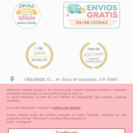
OKAASPAIN, S.L.
,
Av. Sierra de Grazalema, nº9 28691
Villanueva de la Cañada Madrid (España)
Utilizamos cookies propias y de terceros para analizar nuestros servicios y mostrarle
publicidad relacionada con sus preferencias en base a
+34 91 113 89 09
un perfil elaborado a partir de sus hábitos de navegación (por ejemplo, páginas
visitadas).
info@okaaspain.com
Para más información consulte la
política de cookies
.
Puede aceptar todas las cookies pulsando el botón "Aceptar", rechazar su uso
pulsando el botón "Rechazar" y configurarlas pulsando el
Información Legal
botón "Configurar".
Condiciones generales de compra, formas de pago ,
política de devoluciones y reembolsos
Configurar