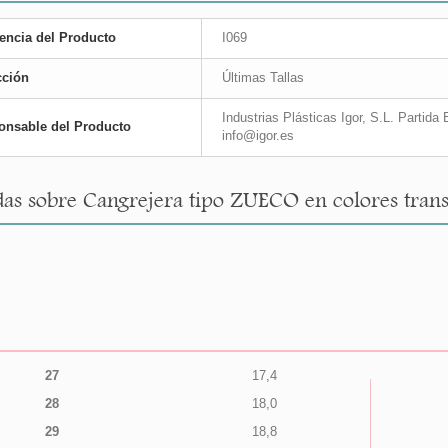
encia del Producto
I069
cción
Últimas Tallas
Industrias Plásticas Igor, S.L. Partid
onsable del Producto
info@igor.es
as sobre Cangrejera tipo ZUECO en colores transp
27
17,4
28
18,0
29
18,8