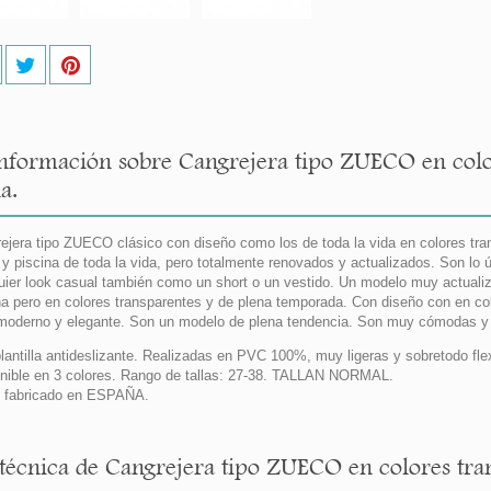
nformación sobre Cangrejera tipo ZUECO en color
a.
ejera tipo ZUECO clásico con diseño como los de toda la vida en colores tr
 y piscina de toda la vida, pero totalmente renovados y actualizados. Son l
uier look casual también como un short o un vestido. Un modelo muy actualiz
na pero en colores transparentes y de plena temporada. Con diseño con en col
oderno y elegante. Son un modelo de plena tendencia. Son muy cómodas y 
lantilla antideslizante. Realizadas en PVC 100%, muy ligeras y sobretodo flex
nible en 3 colores. Rango de tallas: 27-38. TALLAN NORMAL.
 fabricado en ESPAÑA.
 técnica de Cangrejera tipo ZUECO en colores tran