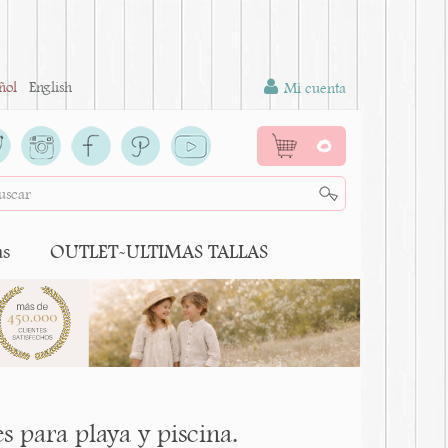
ñol
English
Mi cuenta
0
as
OUTLET-ULTIMAS TALLAS
 para playa y piscina.