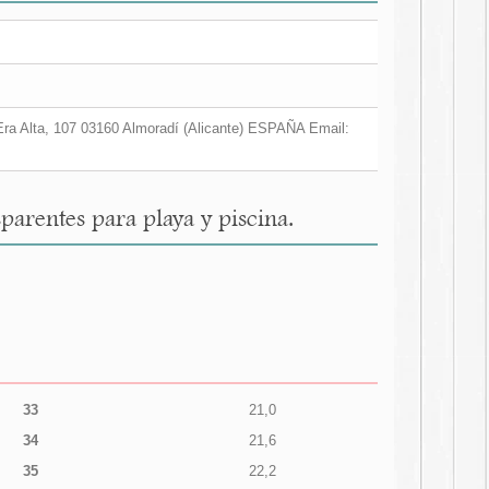
a Era Alta, 107 03160 Almoradí (Alicante) ESPAÑA Email:
arentes para playa y piscina.
33
21,0
34
21,6
35
22,2