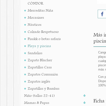
CÓNDOR.
Merceditas Niña
Mocasines
Náuticos
Calzado Respetuoso
Más i
Pisakk o botas safaris
piscin
Playa y piscina
Sandalias
Cangr
playa
Zapato Blucher
cualq
pisci
Zapatillas Casa
más m
Zapatos Comunión
Con p
Zapatos inglés
Dispo
100%
Zapatillas y Bambas
Niño (tallas 22-41)
Ficha
Mamas & Papas