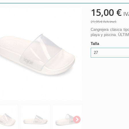
15,00 €
IVA
21,95 €
IVA incl.
Cangrejera clásica ti
playa y piscina. ÚLT
Talla
27