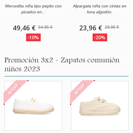
Mercedita niña tipo pepito con
Alpargata niña con cintas en
picados en...
lona algodón.
49,46 €
23,96 €
54,95 €
29,95 €
-10%
-20%
Promoción 3x2 - Zapatos comunión
niños 2023
NUEVO
NUEVO