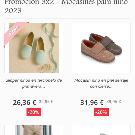
Promoción 3x2 - Mocasines para niño
2023
NUEVO
Slipper niños en terciopelo de
Mocasín niño en piel serraje
primavera...
con cierre...
26,36 €
31,96 €
32,95 €
39,95 €
-20%
-20%