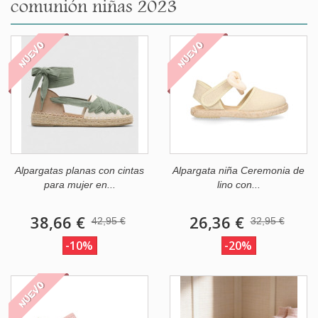
comunión niñas 2023
NUEVO
NUEVO
Alpargatas planas con cintas
Alpargata niña Ceremonia de
para mujer en...
lino con...
38,66 €
26,36 €
42,95 €
32,95 €
-10%
-20%
NUEVO