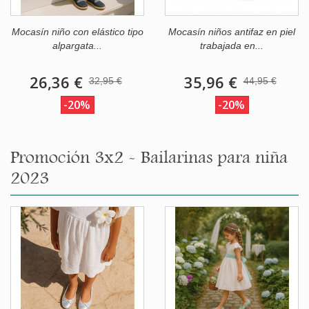
Mocasín niño con elástico tipo
Mocasín niños antifaz en piel
alpargata...
trabajada en...
26,36 €
35,96 €
32,95 €
44,95 €
-20%
-20%
Promoción 3x2 - Bailarinas para niña
2023