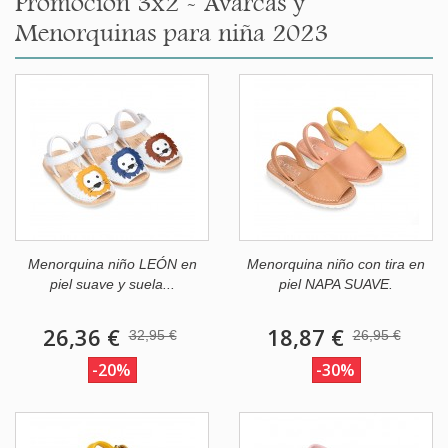
Promoción 3x2 - Avarcas y
Menorquinas para niña 2023
Menorquina niño LEÓN en
Menorquina niño con tira en
piel suave y suela...
piel NAPA SUAVE.
26,36 €
18,87 €
32,95 €
26,95 €
-20%
-30%