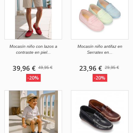
Mocasín niño con lazos a
Mocasín niño antifaz en
contraste en piel...
Serratex en...
39,96 €
23,96 €
49,95 €
29,95 €
-20%
-20%