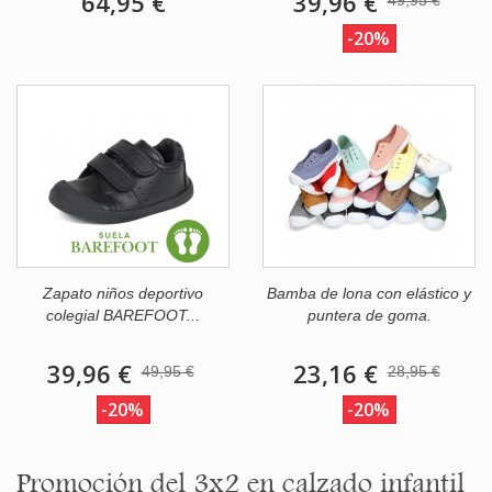
64,95 €
39,96 €
49,95 €
-20%
Zapato niños deportivo
Bamba de lona con elástico y
colegial BAREFOOT...
puntera de goma.
39,96 €
23,16 €
49,95 €
28,95 €
-20%
-20%
Promoción del 3x2 en calzado infantil