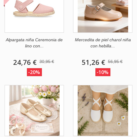
Alpargata niña Ceremonia de
Mercedita de piel charol niña
lino con...
con hebilla...
24,76 €
51,26 €
30,95 €
56,95 €
-20%
-10%