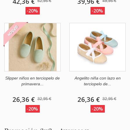
42,36 €
39,96 €
52,95 €
49,95 €
-20%
-20%
NUEVO
Slipper niños en terciopelo de
Angelito niña con lazo en
primavera...
terciopelo de...
26,36 €
26,36 €
32,95 €
32,95 €
-20%
-20%